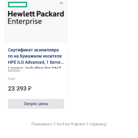
Сертификат экземпляра
по на бумажном носителе
HPE iLO Advanced, 1 Server
License, including 3yr 24x7
BD505A
TS and Updates
0 шт.
23 393 ₽
Запрос цены
Показано с 1 по 9 из 9 (всего 1 страниц)