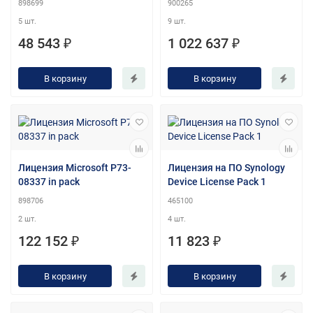
898699
900265
5 шт.
9 шт.
48 543 ₽
1 022 637 ₽
В корзину
В корзину
Лицензия Microsoft P73-
Лицензия на ПО Synology
08337 in pack
Device License Pack 1
898706
465100
2 шт.
4 шт.
122 152 ₽
11 823 ₽
В корзину
В корзину