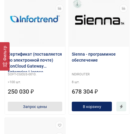
Фильтр
Сертификат (поставляется
Sienna - программное
по электронной почте)
обеспечение
EonCloud Gateway
Enterprise License
SOFT-CGEGS-0010.
NDIROUTER
>100 шт.
8 шт.
250 030 ₽
678 304 ₽
Запрос цены
В корзину