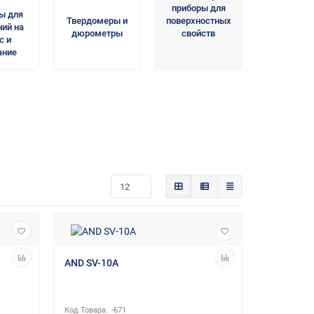
приборы для
ы для
Твердомеры и
поверхностных
ний на
дюрометры
свойств
с и
ание
AND SV-10A
-671