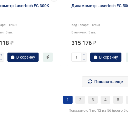
ометр Lasertech FG 300К
Динамометр Lasertech FG 50
-12495
-12498
3 шт.
3 шт.
118 ₽
315 176 ₽
В корзину
В корзину
Показать еще
1
2
3
4
5
Показано с 1 по 12 из 56 (всего 5