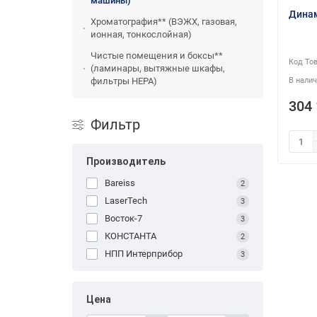
машины)
Динам
Хроматография** (ВЭЖХ, газовая,
ионная, тонкослойная)
Чистые помещения и боксы**
(ламинары, вытяжные шкафы,
фильтры HEPA)
304 
Фильтр
Производитель
Bareiss
2
LaserTech
3
Восток-7
3
КОНСТАНТА
2
НПП Интерприбор
3
Цена