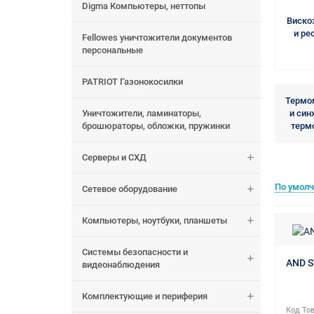
Digma Компьютеры, неттопы
Виско
и ре
Fellowes уничтожители документов
персональные
PATRIOT Газонокосилки
Термо
Уничтожители, ламинаторы,
и син
брошюраторы, обложки, пружинки
терм
Серверы и СХД
По умол
Сетевое оборудование
Компьютеры, ноутбуки, планшеты
Системы безопасности и
AND S
видеонаблюдения
Комплектующие и периферия