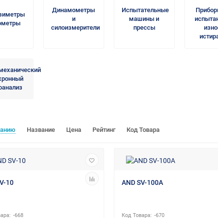
Динамометры
Испытательные
Прибор
зиметры
и
машины и
испыта
ометры
силоизмерители
прессы
изно
истир
механический
хронный
оанализ
чанию
Название
Цена
Рейтинг
Код Товара
V-10
AND SV-100A
-668
-670