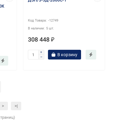
ДЭП/3-3Д-2000С-1
0К
-12749
5 шт.
308 448 ₽
В корзину
>
>|
 страниц)