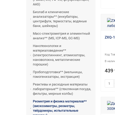
AAS)
Биолаб и клинические
анализаторы** (инкубаторы,
центрифуги, термостаты, водяные
бани, шейкеры)
Масс-спектрометрия и элементный
ZXQ-1
анализ** (MS, ICP-MS, GC-MS)
Нанотехнологии и
материаловедение**
(электроспиннинг, атомизаторы,
нановолокна, металлические
порошки)
439 
Пробоподготовка** (мельницы,
гомогенизаторы, экстракция)
Реактивы и расходные материалы
лабораторные** (стеклянная посуда,
фильтры, мерные колбы)
Реометрия и физика материалов**
(вискозиметры, реометры,
твёрдомеры, испытательные