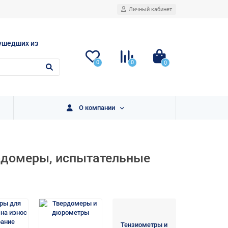
Личный кабинет
ушедших из
0
0
0
О компании
ёрдомеры, испытательные
Тензиометры и