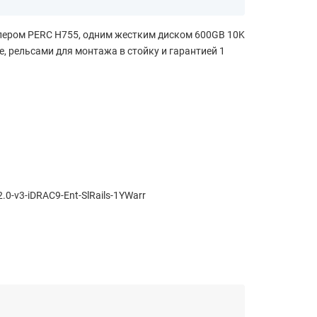
роллером PERC H755, одним жестким диском 600GB 10K
se, рельсами для монтажа в стойку и гарантией 1
-v3-iDRAC9-Ent-SlRails-1YWarr