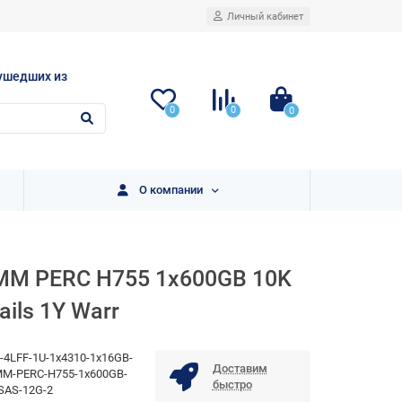
Личный кабинет
ушедших из
0
0
0
О компании
DIMM PERC H755 1x600GB 10K
ils 1Y Warr
-4LFF-1U-1x4310-1x16GB-
Доставим
M-PERC-H755-1x600GB-
быстро
SAS-12G-2