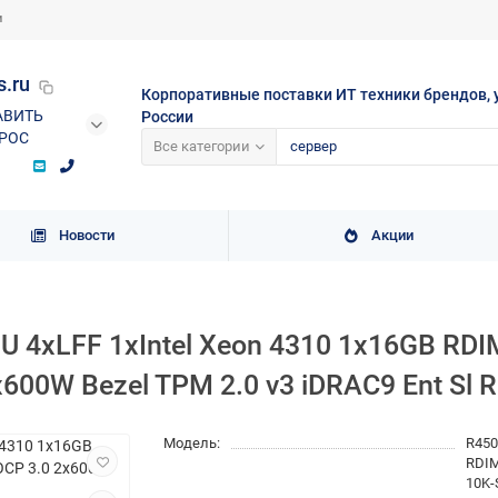
и
s.ru
Корпоративные поставки ИТ техники брендов, 
АВИТЬ
России
РОС
Все категории
Новости
Акции
1U 4xLFF 1xIntel Xeon 4310 1x16GB R
00W Bezel TPM 2.0 v3 iDRAC9 Ent Sl Ra
Модель:
R450
RDIM
10K-