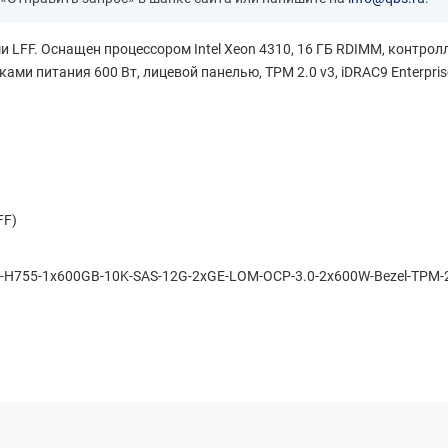
ами LFF. Оснащен процессором Intel Xeon 4310, 16 ГБ RDIMM, конт
ами питания 600 Вт, лицевой панелью, TPM 2.0 v3, iDRAC9 Enterpri
FF)
755-1x600GB-10K-SAS-12G-2xGE-LOM-OCP-3.0-2x600W-Bezel-TPM-2.0