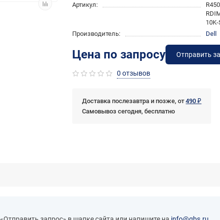
Артикул:
R450
RDIM
10K-
Производитель:
Dell
Цена по запросу
Отправить з
0 отзывов
Доставка послезавтра и позже, от
490 ₽
Самовывоз сегодня, бесплатно
 «Отправить запрос» в шапке сайта или напишите на
info@qbs.ru
.