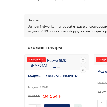
Juniper
Juniper Networks — мировой лидер в операторск
модули. QBS поставляет оборудование Juniper ю
Похожие товары
Скидка -7%
Скидка
Моду
Модуль Huawei RMS-SNMP01A1
623075
52 094
34 564 ₽
36 999 ₽