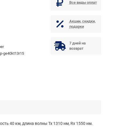
Все виды оплат
Акции, скидки,
подарки
7 дней на
per
возврат
fp-ge40kt13r15
сть 40 км, длина волны Tx 1310 нм, Rx 1550 нм.