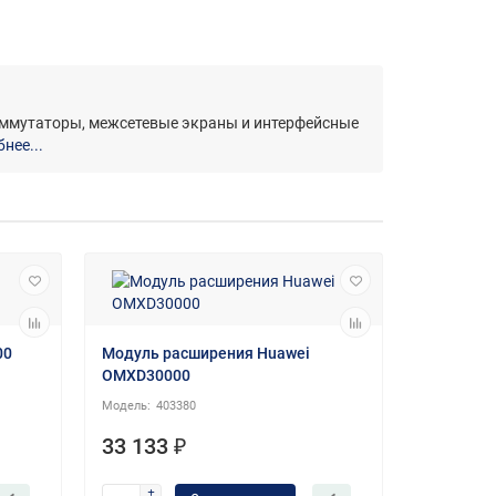
коммутаторы, межсетевые экраны и интерфейсные
нее...
Скидка -5%
00
Модуль расширения Huawei
OMXD30000
403380
33 133 ₽