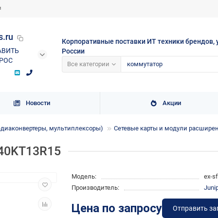
и
s.ru
Корпоративные поставки ИТ техники брендов, 
АВИТЬ
России
РОС
Все категории
Новости
Акции
едиаконвертеры, мультиплексоры)
Сетевые карты и модули расшире
E40KT13R15
Модель:
ex-s
Производитель:
Juni
Цена по запросу
Отправить за