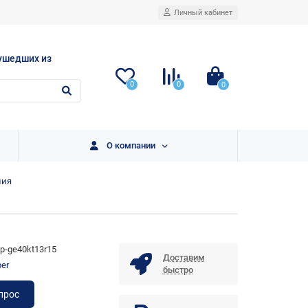
Личный кабинет
ушедших из
0
0
0
О компании
ния
fp-ge40kt13r15
Доставим
per
быстро
прос