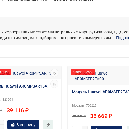
их и корпоративных сетях: магистральные маршрутизаторы, ЦОД-
ридическим лицам с подбором под проект и коммерческим ...
Подроб
 -25%
Скидка -25%
ль Huawei AR0MPSAR15A
Модуль Huawei AR0MSEF2TA
623093
706225
39 116 ₽
 ₽
36 669 ₽
48 836 ₽
В корзину