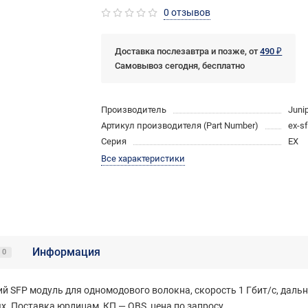
0 отзывов
Доставка послезавтра и позже, от
490 ₽
Самовывоз сегодня, бесплатно
Производитель
Juni
Артикул производителя (Part Number)
ex-s
Серия
EX
Все характеристики
Информация
0
 SFP модуль для одномодового волокна, скорость 1 Гбит/с, дально
х. Поставка юрлицам, КП — QBS, цена по запросу.