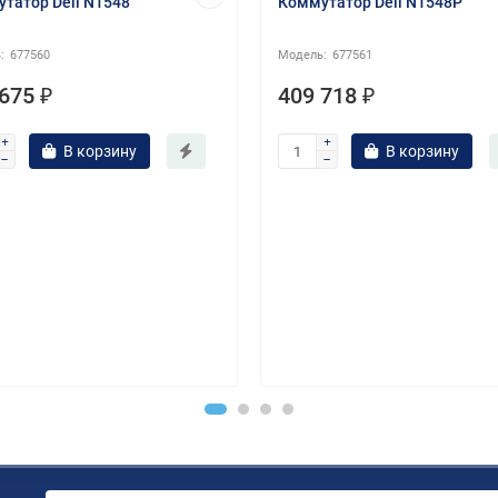
татор Dell N1548
Коммутатор Dell N1548P
677560
677561
675 ₽
409 718 ₽
В корзину
В корзину