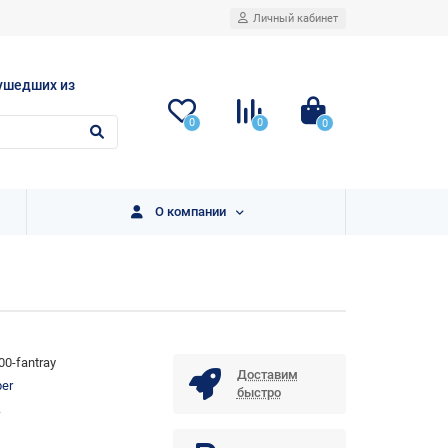
Личный кабинет
ушедших из
0
0
0
О компании
00-fantray
Доставим
per
быстро
.