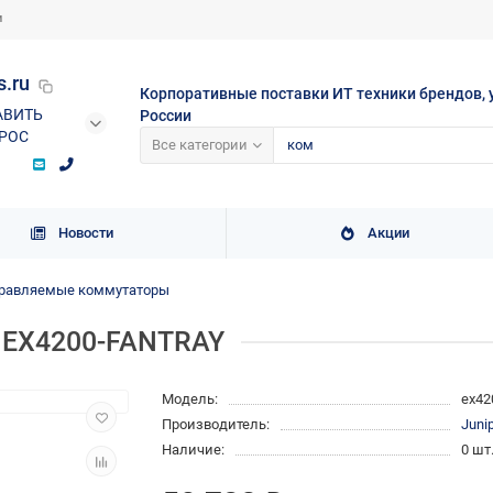
и
s.ru
Корпоративные поставки ИТ техники брендов, 
АВИТЬ
России
РОС
Все категории
Новости
Акции
равляемые коммутаторы
r EX4200-FANTRAY
Модель:
ex42
Производитель:
Juni
Наличие:
0 шт