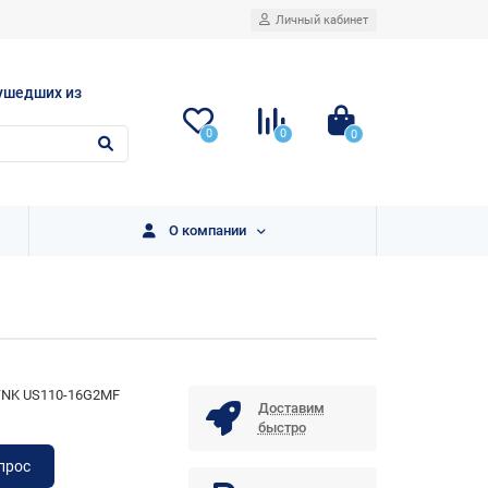
Личный кабинет
ушедших из
0
0
0
О компании
YNK US110-16G2MF
Доставим
быстро
прос