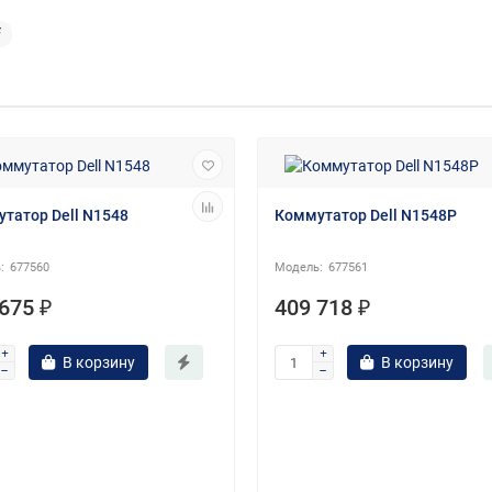
F
татор Dell N1548
Коммутатор Dell N1548P
677560
677561
675 ₽
409 718 ₽
В корзину
В корзину