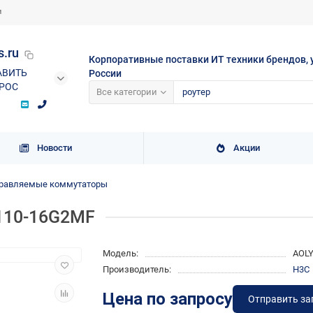
и
s.ru
Корпоративные поставки ИТ техники брендов, 
АВИТЬ
России
РОС
Все категории
Новости
Акции
равляемые коммутаторы
110-16G2MF
Модель:
AOL
Производитель:
H3C
Цена по запросу
Отправить за