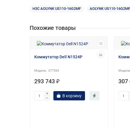
H3C AOLYNK US110-16G2MF
AOLYNK US110-16G2M
Похожие товары
Коммутатор Dell N1524P
Комму
677554
293 743 ₽
307 
В корзину
A