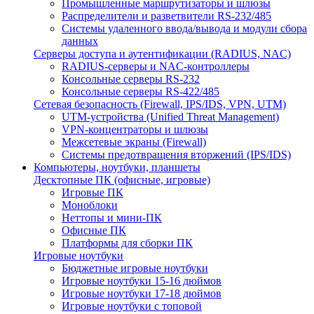
Промышленные маршрутизаторы и шлюзы
Распределители и разветвители RS-232/485
Системы удаленного ввода/вывода и модули сбора
данных
Серверы доступа и аутентификации (RADIUS, NAC)
RADIUS-серверы и NAC-контроллеры
Консольные серверы RS-232
Консольные серверы RS-422/485
Сетевая безопасность (Firewall, IPS/IDS, VPN, UTM)
UTM-устройства (Unified Threat Management)
VPN-концентраторы и шлюзы
Межсетевые экраны (Firewall)
Системы предотвращения вторжений (IPS/IDS)
Компьютеры, ноутбуки, планшеты
Десктопные ПК (офисные, игровые)
Игровые ПК
Моноблоки
Неттопы и мини-ПК
Офисные ПК
Платформы для сборки ПК
Игровые ноутбуки
Бюджетные игровые ноутбуки
Игровые ноутбуки 15-16 дюймов
Игровые ноутбуки 17-18 дюймов
Игровые ноутбуки с топовой