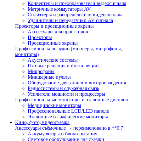
Конвертеры и преобразователи видеосигнала
Матричные коммутаторы AV
Сплиттеры и распределители видеосигнала
Удлинители и передатчики AV сигнала
Проекторы и проекционные экраны
Аксессуары для проекторов
Проекторы
Проекционные экраны
Профессиональное аудио (микшеры, микрофоны,
мониторы)
Акустические системы
Готовые решения и инсталляции
Микрофоны
Микшерные пульты
Оборудование для записи и воспроизведения
Радиосистемы и служебная связь
Усилители мощности и процессоры
Профессиональные мониторы и эталонные дисплеи
Медицинские мониторы
Профессиональные LCD/LED панели
Эталонные и графические мониторы
Кино, фото, видеосъёмка
Аксессуары съёмочные → переименовано в **9.7
Аккумуляторы и блоки питания
Световое оборудование для съёмки