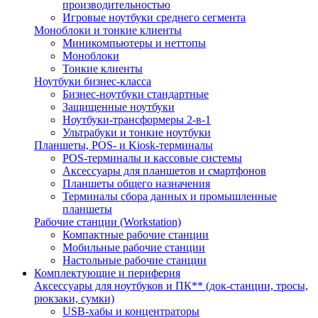
производительностью
Игровые ноутбуки среднего сегмента
Моноблоки и тонкие клиенты
Миникомпьютеры и неттопы
Моноблоки
Тонкие клиенты
Ноутбуки бизнес-класса
Бизнес-ноутбуки стандартные
Защищенные ноутбуки
Ноутбуки-трансформеры 2-в-1
Ультрабуки и тонкие ноутбуки
Планшеты, POS- и Kiosk-терминалы
POS-терминалы и кассовые системы
Аксессуары для планшетов и смартфонов
Планшеты общего назначения
Терминалы сбора данных и промышленные
планшеты
Рабочие станции (Workstation)
Компактные рабочие станции
Мобильные рабочие станции
Настольные рабочие станции
Комплектующие и периферия
Аксессуары для ноутбуков и ПК** (док-станции, тросы,
рюкзаки, сумки)
USB-хабы и концентраторы