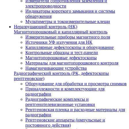
Измерители сопротивления заземления и
электропроводности
Индикаторы короткого замыкания и системы
обнаружения
Мультиметры и токоизмерительные клещи
Неразрушающий контроль (НК)
Магнитопорошковый и капиллярный контроль
Измерительные приборы магнитного поля
Источники УФ излучения для НК
Капиллярные дефектоскопы и оборудование
Контрольные образцы и тест-панели
Магнитопорошковые дефектоскопы
Материалы для магнитопорошкового контроля
Намагничивающие устройства
Радиографический контроль (РК, дефектоскопы
рентгеновские)
Оборудование для обработки и просмотра снимков
Принадлежности и комплектующие для
радиографии
Радиографические комплексы и
рентгенотелевизионные установки
Рентгеновская пленка и расходные материалы для
радиографии
Рентгеновские аппараты (импульсные и
постоянного действия)