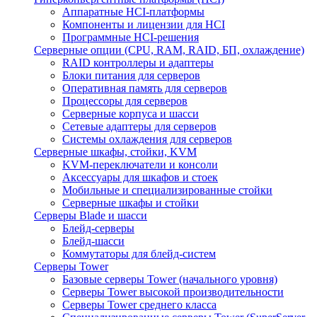
Аппаратные HCI-платформы
Компоненты и лицензии для HCI
Программные HCI-решения
Серверные опции (CPU, RAM, RAID, БП, охлаждение)
RAID контроллеры и адаптеры
Блоки питания для серверов
Оперативная память для серверов
Процессоры для серверов
Серверные корпуса и шасси
Сетевые адаптеры для серверов
Системы охлаждения для серверов
Серверные шкафы, стойки, KVM
KVM-переключатели и консоли
Аксессуары для шкафов и стоек
Мобильные и специализированные стойки
Серверные шкафы и стойки
Серверы Blade и шасси
Блейд-серверы
Блейд-шасси
Коммутаторы для блейд-систем
Серверы Tower
Базовые серверы Tower (начального уровня)
Серверы Tower высокой производительности
Серверы Tower среднего класса