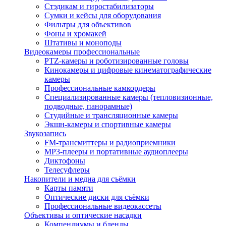
Стэдикам и гиростабилизаторы
Сумки и кейсы для оборудования
Фильтры для объективов
Фоны и хромакей
Штативы и моноподы
Видеокамеры профессиональные
PTZ-камеры и роботизированные головы
Кинокамеры и цифровые кинематографические
камеры
Профессиональные камкордеры
Специализированные камеры (тепловизионные,
подводные, панорамные)
Студийные и трансляционные камеры
Экшн-камеры и спортивные камеры
Звукозапись
FM-трансмиттеры и радиоприемники
MP3-плееры и портативные аудиоплееры
Диктофоны
Телесуфлеры
Накопители и медиа для съёмки
Карты памяти
Оптические диски для съёмки
Профессиональные видеокассеты
Объективы и оптические насадки
Компендиумы и бленды