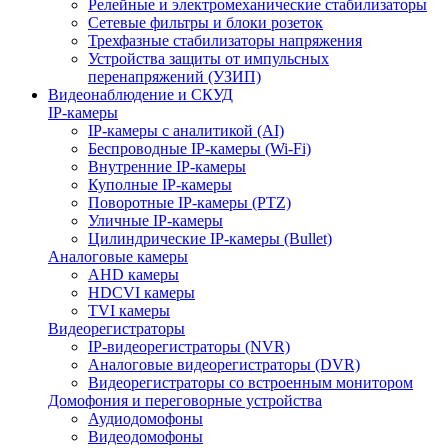
Релейные и электромеханические стабилизаторы
Сетевые фильтры и блоки розеток
Трехфазные стабилизаторы напряжения
Устройства защиты от импульсных
перенапряжений (УЗИП)
Видеонаблюдение и СКУД
IP-камеры
IP-камеры с аналитикой (AI)
Беспроводные IP-камеры (Wi-Fi)
Внутренние IP-камеры
Куполные IP-камеры
Поворотные IP-камеры (PTZ)
Уличные IP-камеры
Цилиндрические IP-камеры (Bullet)
Аналоговые камеры
AHD камеры
HDCVI камеры
TVI камеры
Видеорегистраторы
IP-видеорегистраторы (NVR)
Аналоговые видеорегистраторы (DVR)
Видеорегистраторы со встроенным монитором
Домофония и переговорные устройства
Аудиодомофоны
Видеодомофоны