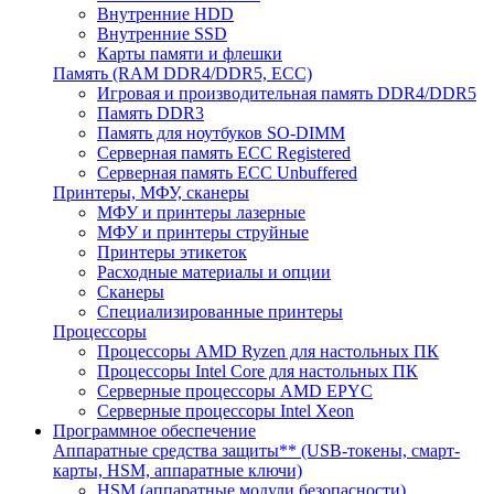
Внутренние HDD
Внутренние SSD
Карты памяти и флешки
Память (RAM DDR4/DDR5, ECC)
Игровая и производительная память DDR4/DDR5
Память DDR3
Память для ноутбуков SO-DIMM
Серверная память ECC Registered
Серверная память ECC Unbuffered
Принтеры, МФУ, сканеры
МФУ и принтеры лазерные
МФУ и принтеры струйные
Принтеры этикеток
Расходные материалы и опции
Сканеры
Специализированные принтеры
Процессоры
Процессоры AMD Ryzen для настольных ПК
Процессоры Intel Core для настольных ПК
Серверные процессоры AMD EPYC
Серверные процессоры Intel Xeon
Программное обеспечение
Аппаратные средства защиты** (USB-токены, смарт-
карты, HSM, аппаратные ключи)
HSM (аппаратные модули безопасности)