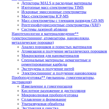
Детекторы MALS и расходные материалы
Изотопные масс-спектрометры TIMS
Искровые эмиссионные спектрометры
Масс-спектрометры ICP-MS
Масс-спектрометры с тлеющим разрядом GD-MS
Рентгенофлуоресцентные спектрометры (XRF)
Системы лазерной абляции
Нанотехнологии и материаловедение**
(электроспиннинг, атомизаторы, нановолокна,
металлические порошки)
Анализ порошков и пористых материалов
Атомизация и получение металлических порошков
Микроскопия для наноматериалов
Специальные материалы: немагнитные и
цементированные карбиды
Экструдеры и получение нитей
Электроспиннинг и получение нановолокна
Пробоподготовка** (мельницы, гомогенизаторы,
экстракция)
Измельчение и гомогенизация
Кислотное разложение и дистилляция
Микроволновая пробоподготовка
Сплавление и формование
Ультразвуковая обработка
Экстракция и очистка