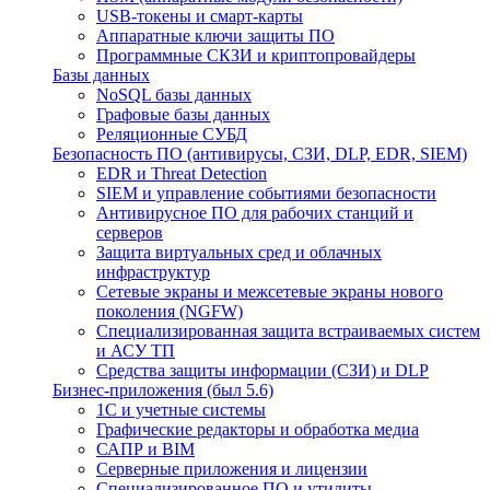
USB-токены и смарт-карты
Аппаратные ключи защиты ПО
Программные СКЗИ и криптопровайдеры
Базы данных
NoSQL базы данных
Графовые базы данных
Реляционные СУБД
Безопасность ПО (антивирусы, СЗИ, DLP, EDR, SIEM)
EDR и Threat Detection
SIEM и управление событиями безопасности
Антивирусное ПО для рабочих станций и
серверов
Защита виртуальных сред и облачных
инфраструктур
Сетевые экраны и межсетевые экраны нового
поколения (NGFW)
Специализированная защита встраиваемых систем
и АСУ ТП
Средства защиты информации (СЗИ) и DLP
Бизнес-приложения (был 5.6)
1С и учетные системы
Графические редакторы и обработка медиа
САПР и BIM
Серверные приложения и лицензии
Специализированное ПО и утилиты