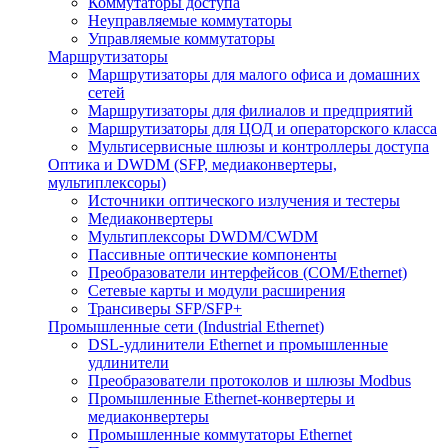
Коммутаторы доступа
Неуправляемые коммутаторы
Управляемые коммутаторы
Маршрутизаторы
Маршрутизаторы для малого офиса и домашних
сетей
Маршрутизаторы для филиалов и предприятий
Маршрутизаторы для ЦОД и операторского класса
Мультисервисные шлюзы и контроллеры доступа
Оптика и DWDM (SFP, медиаконвертеры,
мультиплексоры)
Источники оптического излучения и тестеры
Медиаконвертеры
Мультиплексоры DWDM/CWDM
Пассивные оптические компоненты
Преобразователи интерфейсов (COM/Ethernet)
Сетевые карты и модули расширения
Трансиверы SFP/SFP+
Промышленные сети (Industrial Ethernet)
DSL-удлинители Ethernet и промышленные
удлинители
Преобразователи протоколов и шлюзы Modbus
Промышленные Ethernet-конвертеры и
медиаконвертеры
Промышленные коммутаторы Ethernet