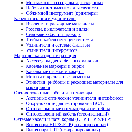
Монтажные аксессуары и расходники
Наборы инструментов для связиста
Обжимной инструмент (кримперы)
Кабели питания и удлинители
Изолента и расходные материалы
Розетки, выключатели и вилки
Силовые кабели и провода
Трубы и кабеленесущие системы
Удлинители и сетевые фильтры
Удлинители интерфейсов
Маркировка и идентификация
Аксессуары для кабельных каналов
Кабельные маркеры и бирки
Кабельные стяжки и хомуты
Метизы и крепежные элементы
Этикетки, риббоны и расходные материалы для
маркировки
Оптоволоконные кабели и патч-корды
Активные оптические удлинители интерфейсов
Оборудование для тестирования ВОЛС
Оптоволоконные патч-корды и пигтейлы
Оптоволоконный кабель (строительный)
Сетевые кабели и патч-корды (UTP, FTP, S/FTP)
Витая пара FTP/S-FTP (экранированная)
Витая пара UTP (неэкранированная)