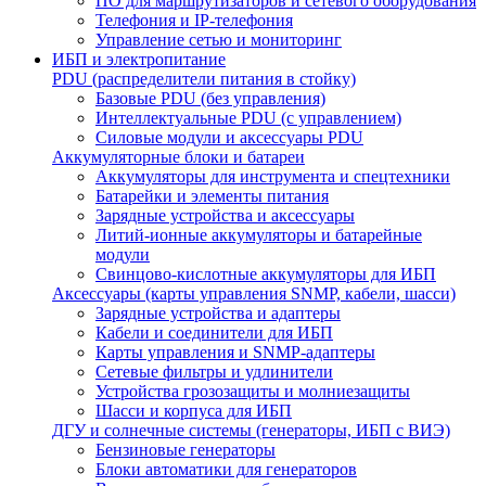
ПО для маршрутизаторов и сетевого оборудования
Телефония и IP-телефония
Управление сетью и мониторинг
ИБП и электропитание
PDU (распределители питания в стойку)
Базовые PDU (без управления)
Интеллектуальные PDU (с управлением)
Силовые модули и аксессуары PDU
Аккумуляторные блоки и батареи
Аккумуляторы для инструмента и спецтехники
Батарейки и элементы питания
Зарядные устройства и аксессуары
Литий-ионные аккумуляторы и батарейные
модули
Свинцово-кислотные аккумуляторы для ИБП
Аксессуары (карты управления SNMP, кабели, шасси)
Зарядные устройства и адаптеры
Кабели и соединители для ИБП
Карты управления и SNMP-адаптеры
Сетевые фильтры и удлинители
Устройства грозозащиты и молниезащиты
Шасси и корпуса для ИБП
ДГУ и солнечные системы (генераторы, ИБП с ВИЭ)
Бензиновые генераторы
Блоки автоматики для генераторов