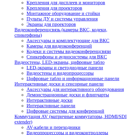
Крепления для дисплеев и мониторов
Крепления для проекторов
Монтажное оборудование и стойки
Пульты ДУ и системы управления
Экраны для проекторов
Видеоконференцсвязь (камеры ВКС, кодеки,
спикерфоны)
Аксессуары и комплектующие для ВКС
Камеры для видеоконференций
Кодеки и системы видеоконференцсвязи
Спикерфоны и аудиосистемы для ВКС
Видеостены, LED-экраны, цифровые табло
LED-экраны и светодиодные панели
Видеостены и видеопроцессоры
Цифровые табло и информационные панели
Интерактивные доски и сенсорные панели
Аксессуары для интерактивного оборудования
Демонстрационные доски и флипчарты
Интерактивные доски
Интерактивные панели
Цифровые системы для конференций
Коммутация AV (матричные коммутаторы, HDMI/SDI
extender)
AV-кабели и переходники
Видеопроцессоры и видеоконтроллеры