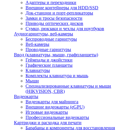
Адаптеры и переходники
Внешние контейнеры для HDD/SSD
Док-станции и порт-репликаторы
Замки и тросы безопасности
Приводы оптических дисков
Сумки, рюкзаки и чехлы для ноутбуков
Аудиогарнитуры, веб-камеры
Беспроводные гарнитуры
Веб-камеры
Проводные гарнитуры
Ввод (клавиатуры, мыши, графпланшеты)
Геймпады и джойстики
Графические планшеты
Клавиатуры
Комплекты клавиатура и мышь
Мыши
Специализированные клавиатуры и мыши
(HIKVISION, CBR)
Видеокарты
Видеокарты для майнинга
Внешние видеокарты (eGPU)
Игровые видеокарты
Профессиональные видеокарты
Картриджи и расходка для печати
Барабаны и компоненты для восстановления