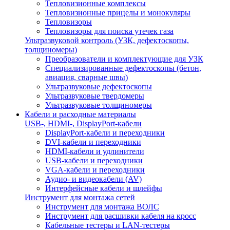
Тепловизионные комплексы
Тепловизионные прицелы и монокуляры
Тепловизоры
Тепловизоры для поиска утечек газа
Ультразвуковой контроль (УЗК, дефектоскопы,
толщиномеры)
Преобразователи и комплектующие для УЗК
Специализированные дефектоскопы (бетон,
авиация, сварные швы)
Ультразвуковые дефектоскопы
Ультразвуковые твердомеры
Ультразвуковые толщиномеры
Кабели и расходные материалы
USB-, HDMI-, DisplayPort-кабели
DisplayPort-кабели и переходники
DVI-кабели и переходники
HDMI-кабели и удлинители
USB-кабели и переходники
VGA-кабели и переходники
Аудио- и видеокабели (AV)
Интерфейсные кабели и шлейфы
Инструмент для монтажа сетей
Инструмент для монтажа ВОЛС
Инструмент для расшивки кабеля на кросс
Кабельные тестеры и LAN-тестеры