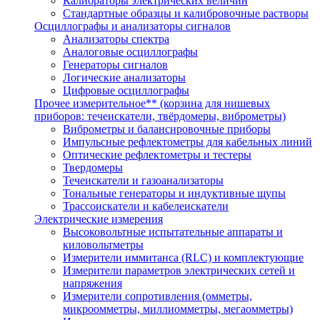
Калибраторы электрических величин
Стандартные образцы и калибровочные растворы
Осциллографы и анализаторы сигналов
Анализаторы спектра
Аналоговые осциллографы
Генераторы сигналов
Логические анализаторы
Цифровые осциллографы
Прочее измерительное** (корзина для нишевых
приборов: течеискатели, твёрдомеры, виброметры)
Виброметры и балансировочные приборы
Импульсные рефлектометры для кабельных линий
Оптические рефлектометры и тестеры
Твердомеры
Течеискатели и газоанализаторы
Тональные генераторы и индуктивные щупы
Трассоискатели и кабелеискатели
Электрические измерения
Высоковольтные испытательные аппараты и
киловольтметры
Измерители иммитанса (RLC) и комплектующие
Измерители параметров электрических сетей и
напряжения
Измерители сопротивления (омметры,
микроомметры, миллиомметры, мегаомметры)