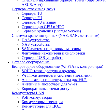
Специализированные серверы Tower (SuperServer,
ASUS, Acer)
Серверы стоечные (Rack)
Серверы 1U
Серверы 2U
Серверы 4U и выше
Серверы для GPU и HPC
Серверы хранения (Storage Servers)
Системы хранения данных (NAS, SAN, ленточные)
DAS-устройства
NAS-устройства
SAN-системы и дисковые массивы
Ленточные накопители и библиотеки
Серверы USB-устройств
Сетевое оборудование
Беспроводное оборудование (Wi-Fi APs, контроллеры)
SOHO точки доступа и роутеры
Wi-Fi контроллеры и системы управления
Анализаторы и инструменты для Wi-Fi
Антенны и аксессуары для Wi-Fi
Корпоративные точки доступа
Коммутаторы LAN
PoE-коммутаторы
Коммутаторы агрегации
Коммутаторы для ЦОД