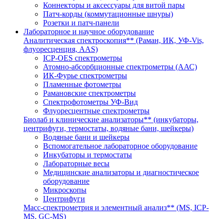
Коннекторы и аксессуары для витой пары
Патч-корды (коммутационные шнуры)
Розетки и патч-панели
Лабораторное и научное оборудование
Аналитическая спектроскопия** (Раман, ИК, УФ-Vis,
флуоресценция, AAS)
ICP-OES спектрометры
Атомно-абсорбционные спектрометры (ААС)
ИК-Фурье спектрометры
Пламенные фотометры
Рамановские спектрометры
Спектрофотометры УФ-Вид
Флуоресцентные спектрометры
Биолаб и клинические анализаторы** (инкубаторы,
центрифуги, термостаты, водяные бани, шейкеры)
Водяные бани и шейкеры
Вспомогательное лабораторное оборудование
Инкубаторы и термостаты
Лабораторные весы
Медицинские анализаторы и диагностическое
оборудование
Микроскопы
Центрифуги
Масс-спектрометрия и элементный анализ** (MS, ICP-
MS, GC-MS)