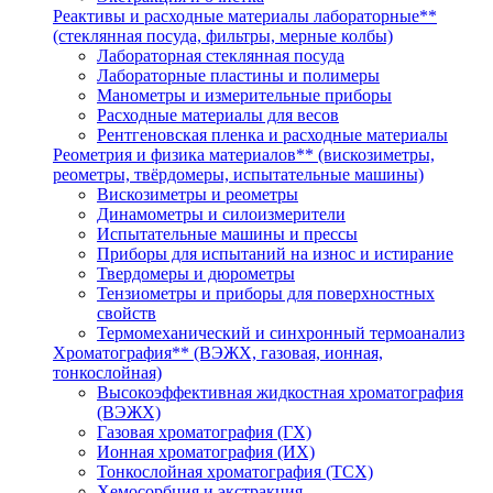
Реактивы и расходные материалы лабораторные**
(стеклянная посуда, фильтры, мерные колбы)
Лабораторная стеклянная посуда
Лабораторные пластины и полимеры
Манометры и измерительные приборы
Расходные материалы для весов
Рентгеновская пленка и расходные материалы
Реометрия и физика материалов** (вискозиметры,
реометры, твёрдомеры, испытательные машины)
Вискозиметры и реометры
Динамометры и силоизмерители
Испытательные машины и прессы
Приборы для испытаний на износ и истирание
Твердомеры и дюрометры
Тензиометры и приборы для поверхностных
свойств
Термомеханический и синхронный термоанализ
Хроматография** (ВЭЖХ, газовая, ионная,
тонкослойная)
Высокоэффективная жидкостная хроматография
(ВЭЖХ)
Газовая хроматография (ГХ)
Ионная хроматография (ИХ)
Тонкослойная хроматография (ТСХ)
Хемосорбция и экстракция