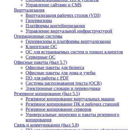
Управление сайтами и CMS
Виртуализация
Виртуализация рабочих столов (VDI)
Гипервизоры
Платформы контейнеризации
Управление виртуальной инфраструктурой
Операционные системы
Гипервизоры и платформы виртуализации
Клиентские ОС
ОС для встраиваемых систем и тонких клиентов
Серверные ОС
Офисные пакеты (был 5.7)
Офисные пакеты для бизнеса
Офисные пакеты для дома и учебы
ПО для работы с PDF
Системы распознавания текста (OCR)
Электронные словари и переводчики
Резервное копирование (был 5.5)
Резервное копирование виртуальных машин
Резервное копирование ПК и рабочих станций
Резервное копирование серверов
Универсальные лицензии и пакеты резервного
копирования
Связь и коммуникации (был 5.8)