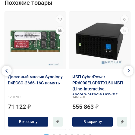
Похожие товары
Дисковый массив Synology
ИБП CyberPower
D4ECSO-2666-16G память
PR6000ELCDRTXL5U ИБП
{Line-Interactive,
6000VA/4500W USB/RS-
1790709
1461760
232/Dry/EPO/SNMPslot/RJ
71 122 ₽
555 863 ₽
11/45/ВБМ (8 IEC С13, 2 IEC
C19, 1 клеммная колодка)}
В корзину
В корзину