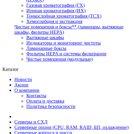
Газовая хроматография (ГХ)
Ионная хроматография (ИХ)
Тонкослойная хроматография (ТСХ)
Хемосорбция и экстракция
Чистые помещения и боксы** (ламинары, вытяжные
шкафы, фильтры HEPA)
Вытяжные шкафы
Индикаторы и мониторинг чистоты
Ламинарные боксы
Фильтры HEPA и системы фильтрации
Чистые помещения (модульные)
Каталог
Новости
Акции
О компании
Контакты
Оплата и доставка
Политика безопасности
Серверы и СХД
Серверные опции (CPU, RAM, RAID, БП, охлаждение)
Серверные корпуса и шасси