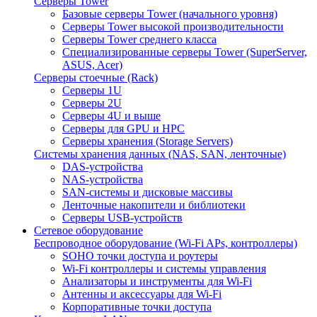
Серверы Tower
Базовые серверы Tower (начального уровня)
Серверы Tower высокой производительности
Серверы Tower среднего класса
Специализированные серверы Tower (SuperServer,
ASUS, Acer)
Серверы стоечные (Rack)
Серверы 1U
Серверы 2U
Серверы 4U и выше
Серверы для GPU и HPC
Серверы хранения (Storage Servers)
Системы хранения данных (NAS, SAN, ленточные)
DAS-устройства
NAS-устройства
SAN-системы и дисковые массивы
Ленточные накопители и библиотеки
Серверы USB-устройств
Сетевое оборудование
Беспроводное оборудование (Wi-Fi APs, контроллеры)
SOHO точки доступа и роутеры
Wi-Fi контроллеры и системы управления
Анализаторы и инструменты для Wi-Fi
Антенны и аксессуары для Wi-Fi
Корпоративные точки доступа