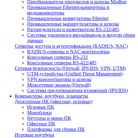
Преобразователи протоколов и шлюзы Modbus
Промышленные Ethernet-конвертеры и
медиаконвертеры
Промышленные коммутаторы Ethernet
Промышленные маршрутизаторы и шлюзы
Распределители и разветвители RS-232/485
Системы удаленного ввода/вывода и модули сбора
данных
Серверы доступа и аутентификации (RADIUS, NAC)
RADIUS-серверы и NAC-контроллеры
Консольные серверы RS-232
Консольные серверы RS-422/485
Сетевая безопасность (Firewall, IPS/IDS, VPN, UTM)
UTM-устройства (Unified Threat Management)
VPN-концентраторы и шлюзы
Межсетевые экраны (Firewall)
Системы предотвращения вторжений (IPS/IDS)
Компьютеры, ноутбуки, планшеты
Десктопные ПК (офисные, игровые)
Игровые ПК
Моноблоки
Неттопы и мини-ПК
Офисные ПК
Платформы для сборки ПК
Игровые ноутбуки