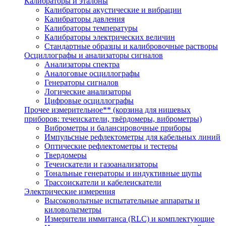
Калибраторы и эталоны
Калибраторы акустические и вибрации
Калибраторы давления
Калибраторы температуры
Калибраторы электрических величин
Стандартные образцы и калибровочные растворы
Осциллографы и анализаторы сигналов
Анализаторы спектра
Аналоговые осциллографы
Генераторы сигналов
Логические анализаторы
Цифровые осциллографы
Прочее измерительное** (корзина для нишевых
приборов: течеискатели, твёрдомеры, виброметры)
Виброметры и балансировочные приборы
Импульсные рефлектометры для кабельных линий
Оптические рефлектометры и тестеры
Твердомеры
Течеискатели и газоанализаторы
Тональные генераторы и индуктивные щупы
Трассоискатели и кабелеискатели
Электрические измерения
Высоковольтные испытательные аппараты и
киловольтметры
Измерители иммитанса (RLC) и комплектующие