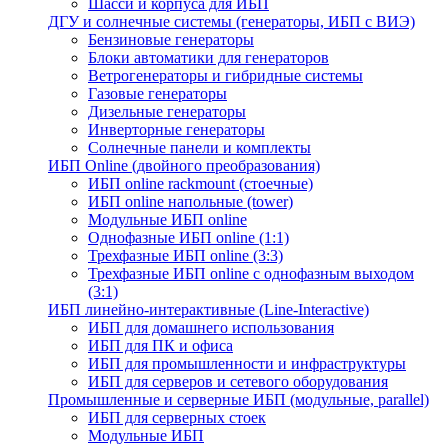
Шасси и корпуса для ИБП
ДГУ и солнечные системы (генераторы, ИБП с ВИЭ)
Бензиновые генераторы
Блоки автоматики для генераторов
Ветрогенераторы и гибридные системы
Газовые генераторы
Дизельные генераторы
Инверторные генераторы
Солнечные панели и комплекты
ИБП Online (двойного преобразования)
ИБП online rackmount (стоечные)
ИБП online напольные (tower)
Модульные ИБП online
Однофазные ИБП online (1:1)
Трехфазные ИБП online (3:3)
Трехфазные ИБП online с однофазным выходом
(3:1)
ИБП линейно-интерактивные (Line-Interactive)
ИБП для домашнего использования
ИБП для ПК и офиса
ИБП для промышленности и инфраструктуры
ИБП для серверов и сетевого оборудования
Промышленные и серверные ИБП (модульные, parallel)
ИБП для серверных стоек
Модульные ИБП