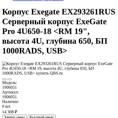
Корпус Exegate EX293261RUS
Серверный корпус ExeGate
Pro 4U650-18 <RM 19",
высота 4U, глубина 650, БП
1000RADS, USB>
Модель:
1906051
Артикул:
1906051
Наличие:
0 шт.
14 308 ₽
Запрос цены
Быстрый заказ