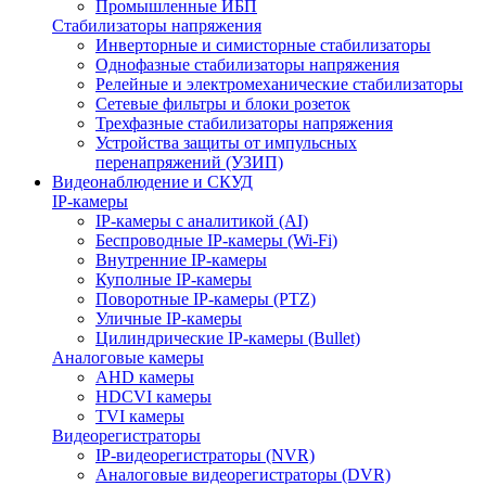
Промышленные ИБП
Стабилизаторы напряжения
Инверторные и симисторные стабилизаторы
Однофазные стабилизаторы напряжения
Релейные и электромеханические стабилизаторы
Сетевые фильтры и блоки розеток
Трехфазные стабилизаторы напряжения
Устройства защиты от импульсных
перенапряжений (УЗИП)
Видеонаблюдение и СКУД
IP-камеры
IP-камеры с аналитикой (AI)
Беспроводные IP-камеры (Wi-Fi)
Внутренние IP-камеры
Куполные IP-камеры
Поворотные IP-камеры (PTZ)
Уличные IP-камеры
Цилиндрические IP-камеры (Bullet)
Аналоговые камеры
AHD камеры
HDCVI камеры
TVI камеры
Видеорегистраторы
IP-видеорегистраторы (NVR)
Аналоговые видеорегистраторы (DVR)