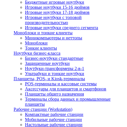
Бюджетные игровые ноутбуки
Игровые ноутбуки 15-16 дюймов
Игровые ноутбуки 17-18 дюймов
Игровые ноутбуки с топовой
производительностью
Игровые ноутбуки среднего сегмента
Моноблоки и тонкие клиенты
Миникомпьютеры и неттопы
Моноблоки
Тонкие клиенты
Ноутбуки бизнес-класса
Бизнес-ноутбуки стандартные
Защищенные ноутбуки
Ноутбуки-трансформеры 2-в-1
Ультрабуки и тонкие ноутбуки
Планшеты, POS- и Kiosk-терминалы
POS-терминалы и кассовые системы
Аксессуары для планшетов и смартфонов
Планшеты общего назначения
Терминалы сбора данных и промышленные
планшеты
Рабочие станции (Workstation)
Компактные рабочие станции
Мобильные рабочие станции
Настольные рабочие станции