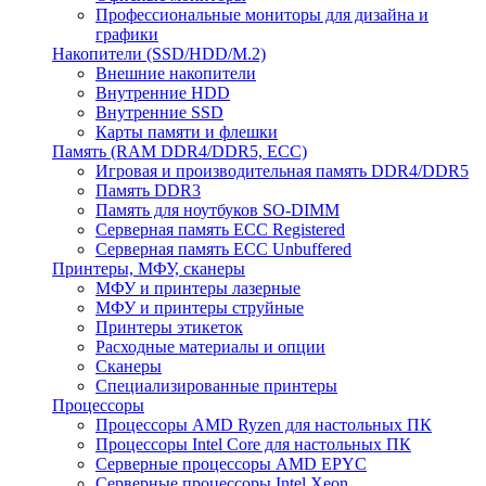
Профессиональные мониторы для дизайна и
графики
Накопители (SSD/HDD/M.2)
Внешние накопители
Внутренние HDD
Внутренние SSD
Карты памяти и флешки
Память (RAM DDR4/DDR5, ECC)
Игровая и производительная память DDR4/DDR5
Память DDR3
Память для ноутбуков SO-DIMM
Серверная память ECC Registered
Серверная память ECC Unbuffered
Принтеры, МФУ, сканеры
МФУ и принтеры лазерные
МФУ и принтеры струйные
Принтеры этикеток
Расходные материалы и опции
Сканеры
Специализированные принтеры
Процессоры
Процессоры AMD Ryzen для настольных ПК
Процессоры Intel Core для настольных ПК
Серверные процессоры AMD EPYC
Серверные процессоры Intel Xeon