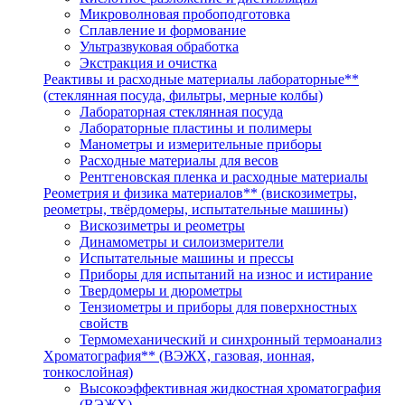
Микроволновая пробоподготовка
Сплавление и формование
Ультразвуковая обработка
Экстракция и очистка
Реактивы и расходные материалы лабораторные**
(стеклянная посуда, фильтры, мерные колбы)
Лабораторная стеклянная посуда
Лабораторные пластины и полимеры
Манометры и измерительные приборы
Расходные материалы для весов
Рентгеновская пленка и расходные материалы
Реометрия и физика материалов** (вискозиметры,
реометры, твёрдомеры, испытательные машины)
Вискозиметры и реометры
Динамометры и силоизмерители
Испытательные машины и прессы
Приборы для испытаний на износ и истирание
Твердомеры и дюрометры
Тензиометры и приборы для поверхностных
свойств
Термомеханический и синхронный термоанализ
Хроматография** (ВЭЖХ, газовая, ионная,
тонкослойная)
Высокоэффективная жидкостная хроматография
(ВЭЖХ)