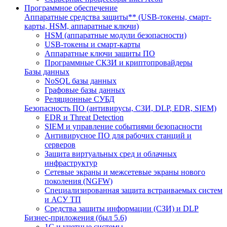
Программное обеспечение
Аппаратные средства защиты** (USB-токены, смарт-
карты, HSM, аппаратные ключи)
HSM (аппаратные модули безопасности)
USB-токены и смарт-карты
Аппаратные ключи защиты ПО
Программные СКЗИ и криптопровайдеры
Базы данных
NoSQL базы данных
Графовые базы данных
Реляционные СУБД
Безопасность ПО (антивирусы, СЗИ, DLP, EDR, SIEM)
EDR и Threat Detection
SIEM и управление событиями безопасности
Антивирусное ПО для рабочих станций и
серверов
Защита виртуальных сред и облачных
инфраструктур
Сетевые экраны и межсетевые экраны нового
поколения (NGFW)
Специализированная защита встраиваемых систем
и АСУ ТП
Средства защиты информации (СЗИ) и DLP
Бизнес-приложения (был 5.6)
1С и учетные системы