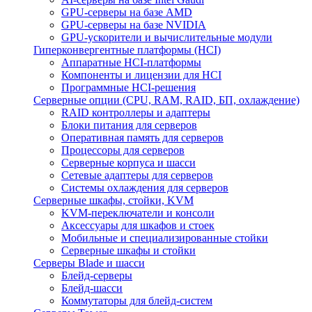
GPU-серверы на базе AMD
GPU-серверы на базе NVIDIA
GPU-ускорители и вычислительные модули
Гиперконвергентные платформы (HCI)
Аппаратные HCI-платформы
Компоненты и лицензии для HCI
Программные HCI-решения
Серверные опции (CPU, RAM, RAID, БП, охлаждение)
RAID контроллеры и адаптеры
Блоки питания для серверов
Оперативная память для серверов
Процессоры для серверов
Серверные корпуса и шасси
Сетевые адаптеры для серверов
Системы охлаждения для серверов
Серверные шкафы, стойки, KVM
KVM-переключатели и консоли
Аксессуары для шкафов и стоек
Мобильные и специализированные стойки
Серверные шкафы и стойки
Серверы Blade и шасси
Блейд-серверы
Блейд-шасси
Коммутаторы для блейд-систем