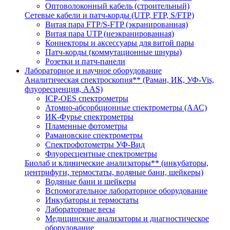
Оптоволоконный кабель (строительный)
Сетевые кабели и патч-корды (UTP, FTP, S/FTP)
Витая пара FTP/S-FTP (экранированная)
Витая пара UTP (неэкранированная)
Коннекторы и аксессуары для витой пары
Патч-корды (коммутационные шнуры)
Розетки и патч-панели
Лабораторное и научное оборудование
Аналитическая спектроскопия** (Раман, ИК, УФ-Vis,
флуоресценция, AAS)
ICP-OES спектрометры
Атомно-абсорбционные спектрометры (ААС)
ИК-Фурье спектрометры
Пламенные фотометры
Рамановские спектрометры
Спектрофотометры УФ-Вид
Флуоресцентные спектрометры
Биолаб и клинические анализаторы** (инкубаторы,
центрифуги, термостаты, водяные бани, шейкеры)
Водяные бани и шейкеры
Вспомогательное лабораторное оборудование
Инкубаторы и термостаты
Лабораторные весы
Медицинские анализаторы и диагностическое
оборудование