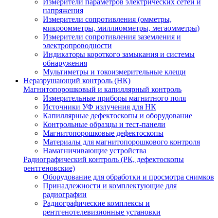
Измерители параметров электрических сетей и
напряжения
Измерители сопротивления (омметры,
микроомметры, миллиомметры, мегаомметры)
Измерители сопротивления заземления и
электропроводности
Индикаторы короткого замыкания и системы
обнаружения
Мультиметры и токоизмерительные клещи
Неразрушающий контроль (НК)
Магнитопорошковый и капиллярный контроль
Измерительные приборы магнитного поля
Источники УФ излучения для НК
Капиллярные дефектоскопы и оборудование
Контрольные образцы и тест-панели
Магнитопорошковые дефектоскопы
Материалы для магнитопорошкового контроля
Намагничивающие устройства
Радиографический контроль (РК, дефектоскопы
рентгеновские)
Оборудование для обработки и просмотра снимков
Принадлежности и комплектующие для
радиографии
Радиографические комплексы и
рентгенотелевизионные установки