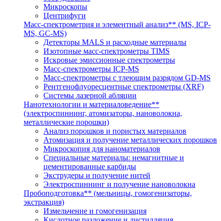
Микроскопы
Центрифуги
Масс-спектрометрия и элементный анализ** (MS, ICP-
MS, GC-MS)
Детекторы MALS и расходные материалы
Изотопные масс-спектрометры TIMS
Искровые эмиссионные спектрометры
Масс-спектрометры ICP-MS
Масс-спектрометры с тлеющим разрядом GD-MS
Рентгенофлуоресцентные спектрометры (XRF)
Системы лазерной абляции
Нанотехнологии и материаловедение**
(электроспиннинг, атомизаторы, нановолокна,
металлические порошки)
Анализ порошков и пористых материалов
Атомизация и получение металлических порошков
Микроскопия для наноматериалов
Специальные материалы: немагнитные и
цементированные карбиды
Экструдеры и получение нитей
Электроспиннинг и получение нановолокна
Пробоподготовка** (мельницы, гомогенизаторы,
экстракция)
Измельчение и гомогенизация
Кислотное разложение и дистилляция