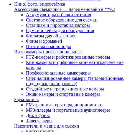
Кино, фото, видеосъёмка
Аксессуары съёмочные → переименовано в **9.7
Аккумуляторы и блоки питания
Световое оборудование для съёмки
Стэдикам и гиростабилизаторы
Сумки и кейсы для оборудования
Фильтры для объективов
Фоны и хромакей
Штативы и моноподы
Видеокамеры профессиональные
PTZ-камеры и роботизированные головы
Кинокамеры и цифровые кинематографические
камеры
Профессиональные камкордеры
Специализированные камеры (тепловизионные,
подводные, панорамные)
Студийные и трансляционные камеры
Экшн-камеры и спортивные камеры
Звукозапись
FM-трансмиттеры и радиоприемники
MP3-плееры и портативные аудиоплееры
Диктофоны
Телесуфлеры
Накопители и медиа для съёмки
Карты памяти