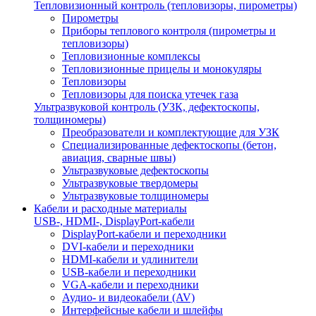
Тепловизионный контроль (тепловизоры, пирометры)
Пирометры
Приборы теплового контроля (пирометры и
тепловизоры)
Тепловизионные комплексы
Тепловизионные прицелы и монокуляры
Тепловизоры
Тепловизоры для поиска утечек газа
Ультразвуковой контроль (УЗК, дефектоскопы,
толщиномеры)
Преобразователи и комплектующие для УЗК
Специализированные дефектоскопы (бетон,
авиация, сварные швы)
Ультразвуковые дефектоскопы
Ультразвуковые твердомеры
Ультразвуковые толщиномеры
Кабели и расходные материалы
USB-, HDMI-, DisplayPort-кабели
DisplayPort-кабели и переходники
DVI-кабели и переходники
HDMI-кабели и удлинители
USB-кабели и переходники
VGA-кабели и переходники
Аудио- и видеокабели (AV)
Интерфейсные кабели и шлейфы