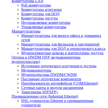
Коммутаторы LAN
PoE-коммутаторы
Коммутаторы агрегации
Коммутаторы для ЦОД
Коммутаторы доступа
Неуправляемые коммутаторы
Управляемые коммутаторы
Маршрутизаторы
Маршрутизаторы для малого офиса и домашних
сетей
Маршрутизаторы для филиалов и предприятий
Маршрутизаторы для ЦОД и операторского класса
Мультисервисные шлюзы и контроллеры доступа
Оптика и DWDM (SFP, медиаконвертеры,
мультиплексоры)
Источники оптического излучения и тестеры
Медиаконвертеры
Мультиплексоры DWDM/CWDM
Пассивные оптические компоненты
Преобразователи интерфейсов (COM/Ethernet)
Сетевые карты и модули расширения
Трансиверы SFP/SFP+
Промышленные сети (Industrial Ethernet)
DSL-удлинители Ethernet и промышленные
удлинители