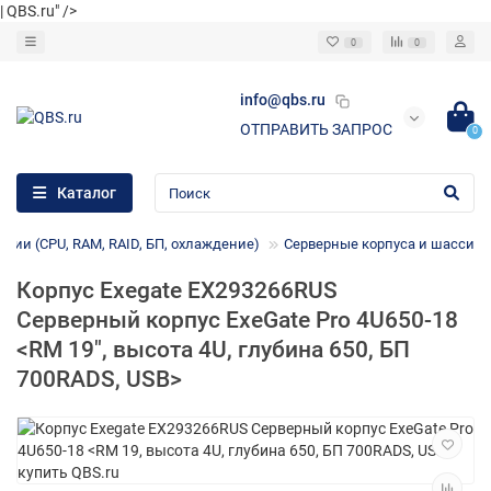
| QBS.ru" />
0
0
info@qbs.ru
ОТПРАВИТЬ ЗАПРОС
0
Каталог
ции (CPU, RAM, RAID, БП, охлаждение)
Серверные корпуса и шасси
Корпус Exegate EX293266RUS
Серверный корпус ExeGate Pro 4U650-18
<RM 19", высота 4U, глубина 650, БП
700RADS, USB>