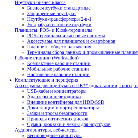
Ноутбуки бизнес-класса
Бизнес-ноутбуки стандартные
Защищенные ноутбуки
Ноутбуки-трансформеры 2-в-1
Ультрабуки и тонкие ноутбуки
Планшеты, POS- и Kiosk-терминалы
POS-терминалы и кассовые системы
Аксессуары для планшетов и смартфонов
Планшеты общего назначения
Терминалы сбора данных и промышленные планше
Рабочие станции (Workstation)
Компактные рабочие станции
Мобильные рабочие станции
Настольные рабочие станции
Комплектующие и периферия
Аксессуары для ноутбуков и ПК** (док-станции, тросы, р
USB-хабы и концентраторы
Адаптеры и переходники
Внешние контейнеры для HDD/SSD
Док-станции и порт-репликаторы
Замки и тросы безопасности
Приводы оптических дисков
Сумки, рюкзаки и чехлы для ноутбуков
Аудиогарнитуры, веб-камеры
Беспроводные гарнитуры