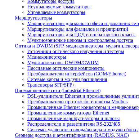
Коммутаторы доступа
Неуправляемые коммутаторы
Управляемые коммутаторы
Маршрутизаторы
Маршрутизаторы для малого офиса и домашних сет
Маршрутизаторы для филиалов и предприятий
Маршрутизаторы для ЦОД и операторского класса
Мультисервисные шлюзы и контроллеры доступа
Оптика и DWDM (SFP, медиаконвертеры, мультиплексор
Источники оптического излучения и тестеры
Медиаконвертеры
Мультиплексоры DWDM/CWDM
Пассивные оптические компоненты
Преобразователи интерфейсов (COM/Ethernet)
Сетевые карты и модули расширения
Трансиверы SFP/SFP+
Промышленные сети (Industrial Ethernet)
DSL-удлинители Ethernet и промышленные удлини
Преобразователи протоколов и шлюзы Modbus
Промышленные Ethernet-конвертеры и медиаконве
Промышленные коммутаторы Ethernet
Промышленные маршрутизаторы и шлюзы
Распределители и разветвители RS-232/485
Системы удаленного ввода/вывода и модули сбора
Серверы доступа и аутентификации (RADIUS, NAC)