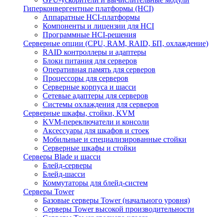
Гиперконвергентные платформы (HCI)
Аппаратные HCI-платформы
Компоненты и лицензии для HCI
Программные HCI-решения
Серверные опции (CPU, RAM, RAID, БП, охлаждение)
RAID контроллеры и адаптеры
Блоки питания для серверов
Оперативная память для серверов
Процессоры для серверов
Серверные корпуса и шасси
Сетевые адаптеры для серверов
Системы охлаждения для серверов
Серверные шкафы, стойки, KVM
KVM-переключатели и консоли
Аксессуары для шкафов и стоек
Мобильные и специализированные стойки
Серверные шкафы и стойки
Серверы Blade и шасси
Блейд-серверы
Блейд-шасси
Коммутаторы для блейд-систем
Серверы Tower
Базовые серверы Tower (начального уровня)
Серверы Tower высокой производительности