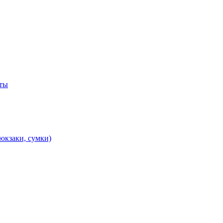
ты
юкзаки, сумки)