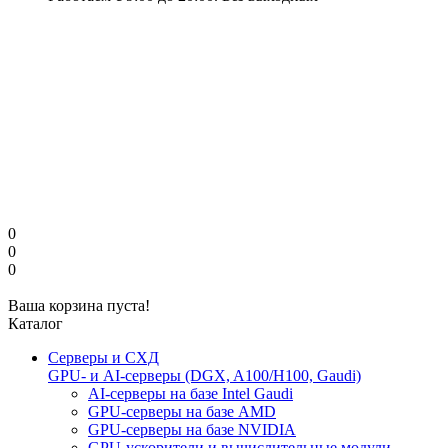
0
0
0
Ваша корзина пуста!
Каталог
Серверы и СХД
GPU- и AI-серверы (DGX, A100/H100, Gaudi)
AI-серверы на базе Intel Gaudi
GPU-серверы на базе AMD
GPU-серверы на базе NVIDIA
GPU-ускорители и вычислительные модули