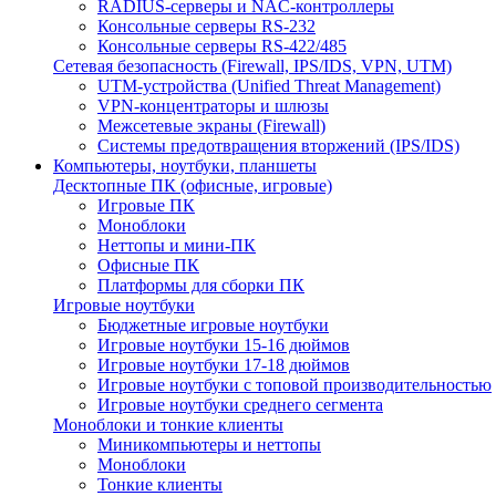
RADIUS-серверы и NAC-контроллеры
Консольные серверы RS-232
Консольные серверы RS-422/485
Сетевая безопасность (Firewall, IPS/IDS, VPN, UTM)
UTM-устройства (Unified Threat Management)
VPN-концентраторы и шлюзы
Межсетевые экраны (Firewall)
Системы предотвращения вторжений (IPS/IDS)
Компьютеры, ноутбуки, планшеты
Десктопные ПК (офисные, игровые)
Игровые ПК
Моноблоки
Неттопы и мини-ПК
Офисные ПК
Платформы для сборки ПК
Игровые ноутбуки
Бюджетные игровые ноутбуки
Игровые ноутбуки 15-16 дюймов
Игровые ноутбуки 17-18 дюймов
Игровые ноутбуки с топовой производительностью
Игровые ноутбуки среднего сегмента
Моноблоки и тонкие клиенты
Миникомпьютеры и неттопы
Моноблоки
Тонкие клиенты