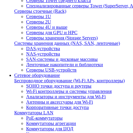
Серверы Tower среднего класса
Специализированные серверы Tower (SuperServer, A
Серверы стоечные (Rack)
Серверы 1U
Серверы 2U
Серверы 4U и выше
Серверы для GPU и HPC
Серверы хранения (Storage Servers)
Системы хранения данных (NAS, SAN, ленточные)
DAS-устройства
NAS-устройства
SAN-системы и дисковые массивы
Ленточные накопители и библиотеки
Серверы USB-устройств
Сетевое оборудование
Беспроводное оборудование (Wi-Fi APs, контроллеры)
SOHO точки доступа и роутеры
Wi-Fi контроллеры и системы управления
Анализаторы и инструменты для Wi-Fi
Антенны и аксессуары для Wi-Fi
Корпоративные точки доступа
Коммутаторы LAN
PoE-коммутаторы
Коммутаторы агрегации
Коммутаторы для ЦОД