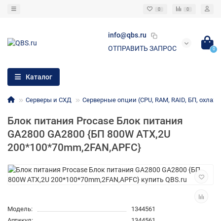
0
0
info@qbs.ru
ОТПРАВИТЬ ЗАПРОС
0
Каталог
Серверы и СХД
Серверные опции (CPU, RAM, RAID, БП, охлаж
Блок питания Procase Блок питания
GA2800 GA2800 {БП 800W ATX,2U
200*100*70mm,2FAN,APFC}
Модель:
1344561
Артикул:
1344561