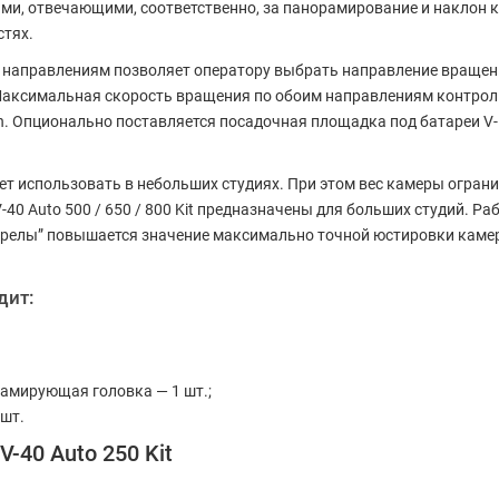
и, отвечающими, соответственно, за панорамирование и наклон к
стях.
направлениям позволяет оператору выбрать направление вращения
. Максимальная скорость вращения по обоим направлениям контрол
in. Опционально поставляется посадочная площадка под батареи V
едует использовать в небольших студиях. При этом вес камеры огра
40 Auto 500 / 650 / 800 Kit предназначены для больших студий. Р
релы” повышается значение максимально точной юстировки камеры
дит:
амирующая головка — 1 шт.;
 шт.
-40 Auto 250 Kit