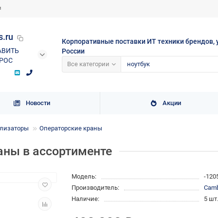
и
s.ru
Корпоративные поставки ИТ техники брендов, 
АВИТЬ
России
РОС
Все категории
Новости
Акции
илизаторы
Операторские краны
аны в ассортименте
Модель:
-120
Производитель:
Cam
Наличие:
5 шт