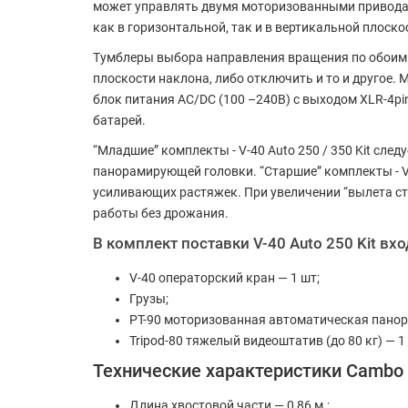
может управлять двумя моторизованными приводам
как в горизонтальной, так и в вертикальной плоско
Тумблеры выбора направления вращения по обоим 
плоскости наклона, либо отключить и то и другое
блок питания AC/DC (100 –240В) с выходом XLR-4p
батарей.
“Младшие” комплекты - V-40 Auto 250 / 350 Kit сл
панорамирующей головки. “Старшие” комплекты - V-
усиливающих растяжек. При увеличении “вылета ст
работы без дрожания.
В комплект поставки V-40 Auto 250 Kit вхо
V-40 операторский кран — 1 шт;
Грузы;
PT-90 моторизованная автоматическая панор
Tripod-80 тяжелый видеоштатив (до 80 кг) — 1
Технические характеристики Cambo V
Длина хвостовой части — 0,86 м.;