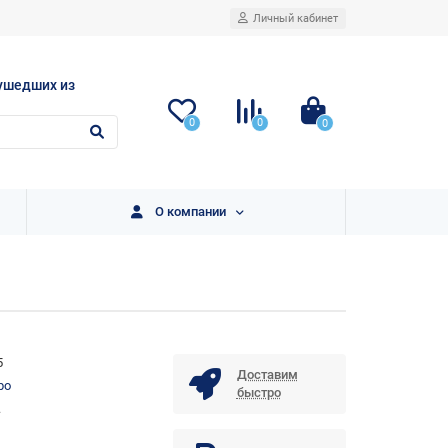
Личный кабинет
ушедших из
0
0
0
О компании
5
Доставим
bo
быстро
.