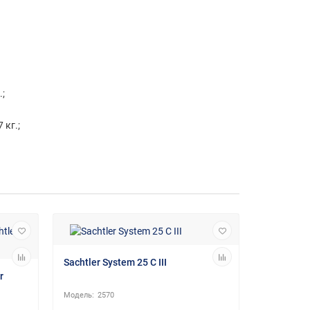
;
 кг.;
Sachtler System 25 C III
r
2570