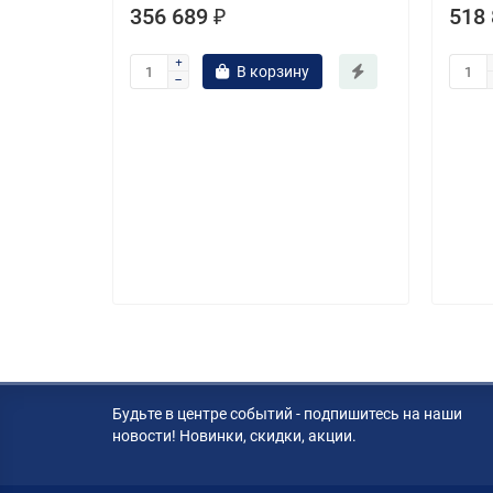
356 689 ₽
518 
В корзину
-200mm
S USM S (EF)
Будьте в центре событий - подпишитесь на наши
новости! Новинки, скидки, акции.