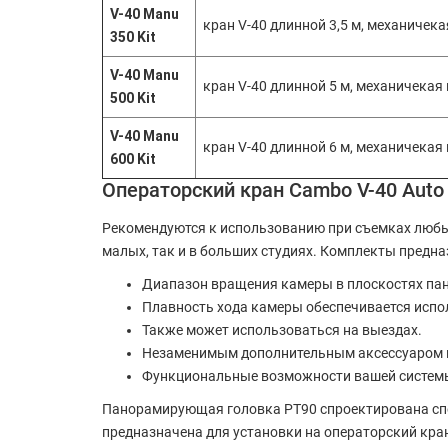
V-40 Manu
кран V-40 длинной 3,5 м, механичек
350 Kit
V-40 Manu
кран V-40 длинной 5 м, механичекая
500 Kit
V-40 Manu
кран V-40 длинной 6 м, механичекая
600 Kit
Операторский кран Cambo V-40 Auto 
Рекомендуются к использованию при съемках любых 
малых, так и в больших студиях. Комплекты предн
Диапазон вращения камеры в плоскостях пан
Плавность хода камеры обеспечивается исп
Также может использоваться на выездах.
Незаменимым дополнительным аксессуаром пр
Функциональные возможности вашей системы
Панорамирующая головка PT90 спроектирована спец
предназначена для установки на операторский кра