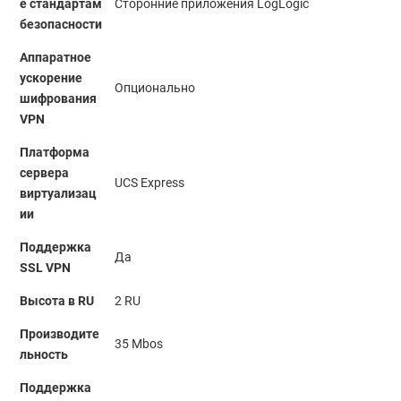
е стандартам
Сторонние приложения LogLogic
безопасности
Аппаратное
ускорение
Опционально
шифрования
VPN
Платформа
сервера
UCS Express
виртуализац
ии
Поддержка
Да
SSL VPN
Высота в RU
2 RU
Производите
35 Mbos
льность
Поддержка