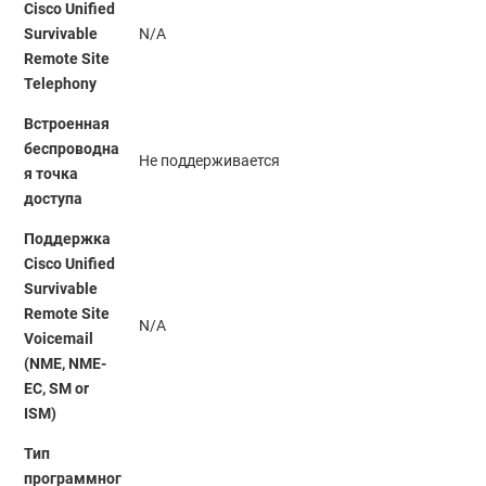
Cisco Unified
Survivable
N/A
Remote Site
Telephony
Встроенная
беспроводна
Не поддерживается
я точка
доступа
Поддержка
Cisco Unified
Survivable
Remote Site
N/A
Voicemail
(NME, NME-
EC, SM or
ISM)
Тип
программног