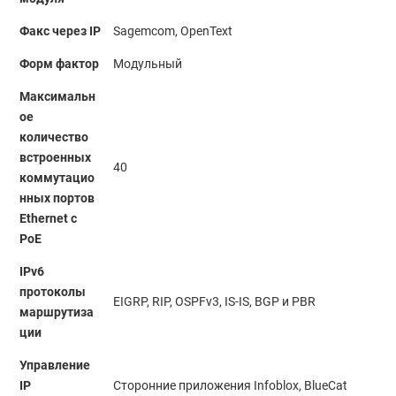
Факс через IP
Sagemcom, OpenText
Форм фактор
Модульный
Максимальн
ое
количество
встроенных
40
коммутацио
нных портов
Ethernet с
PoE
IPv6
протоколы
EIGRP, RIP, OSPFv3, IS-IS, BGP и PBR
маршрутиза
ции
Управление
IP
Сторонние приложения Infoblox, BlueCat