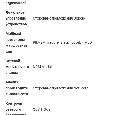
адресацией
Локальное
управление
Сторонние приложения Uplogix
устройством
Multicast
протоколы
PIM-SM, mroute (static route), и MLD
маршрутиза
ции
Сетевой
мониторинг и
NAM Module
анализ
Анализ
производите
Сторонние приложения NetScout
льности сети
Контроль
сетевого
QoS, HQoS