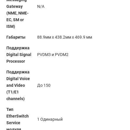
Gateway
N/A
(NME, NME-
EC, SM or
ISM)
Габариты
88.9мм x 438.2мм x 469.9 мм
Поддержка
Digital Signal
PVDM3 и PVDM2
Processor
Поддержка
Digital Voice
and Video
До 150
(T1/E1
channels)
Тип
EtherSwitch
1 Одинарный
Service
модуля