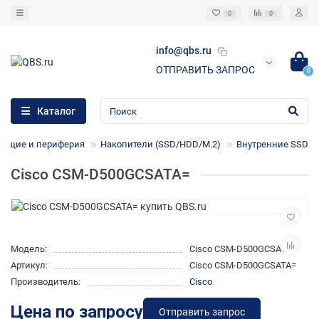
0
0
info@qbs.ru
ОТПРАВИТЬ ЗАПРОС
0
Каталог
ющие и периферия
Накопители (SSD/HDD/M.2)
Внутренние SSD
Cisco CSM-D500GCSATA=
Модель:
Cisco CSM-D500GCSATA=
Артикул:
Cisco CSM-D500GCSATA=
Производитель:
Cisco
Цена по запросу
Отправить запрос