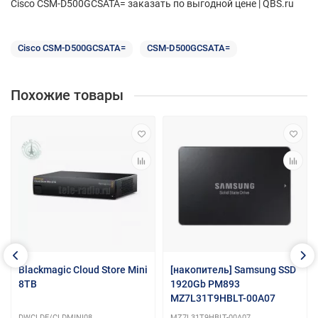
Cisco CSM-D500GCSATA= заказать по выгодной цене | QBS.ru
Cisco CSM-D500GCSATA=
CSM-D500GCSATA=
Похожие товары
Blackmagic Cloud Store Mini
[накопитель] Samsung SSD
8TB
1920Gb PM893
MZ7L31T9HBLT-00A07
DWCLDE/CLDMINI08
MZ7L31T9HBLT-00A07