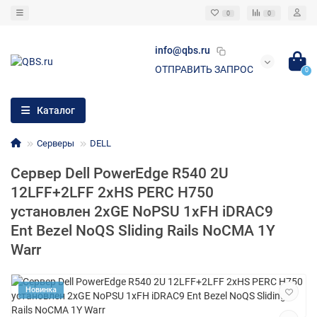
0
0
info@qbs.ru
ОТПРАВИТЬ ЗАПРОС
0
Каталог
Серверы
DELL
Сервер Dell PowerEdge R540 2U
12LFF+2LFF 2xHS PERC H750
установлен 2xGE NoPSU 1xFH iDRAC9
Ent Bezel NoQS Sliding Rails NoCMA 1Y
Warr
Новинка