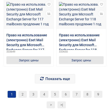
Право на использование
Право на использование
(электронно) Eset Mail
(электронно) Eset Mail
Security для Microsoft
Security для Microsoft
Exchange Server for 117
Exchange Server for 118
333649
333650
mailboxes продление 1 год
mailboxes продление 1 год
Запрос цены
Запрос цены
Показать еще
1
2
3
4
5
6
7
8
9
>
>|