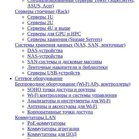
Специализированные серверы Tower (SuperServer,
ASUS, Acer)
Серверы стоечные (Rack)
Серверы 1U
Серверы 2U
Серверы 4U и выше
Серверы для GPU и HPC
Серверы хранения (Storage Servers)
Системы хранения данных (NAS, SAN, ленточные)
DAS-устройства
NAS-устройства
SAN-системы и дисковые массивы
Ленточные накопители и библиотеки
Серверы USB-устройств
Сетевое оборудование
Беспроводное оборудование (Wi-Fi APs, контроллеры)
SOHO точки доступа и роутеры
Wi-Fi контроллеры и системы управления
Анализаторы и инструменты для Wi-Fi
Антенны и аксессуары для Wi-Fi
Корпоративные точки доступа
Коммутаторы LAN
PoE-коммутаторы
Коммутаторы агрегации
Коммутаторы для ЦОД