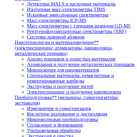
Детекторы MALS и расходные материалы
Изотопные масс-спектрометры TIMS
Искровые эмиссионные спектрометры
Масс-спектрометры ICP-MS
Масс-спектрометры с тлеющим разрядом GD-MS
Рентгенофлуоресцентные спектрометры (XRF)
Системы лазерной абляции
Нанотехнологии и материаловедение**
(электроспиннинг, атомизаторы, нановолокна,
металлические порошки)
Анализ порошков и пористых материалов
Атомизация и получение металлических порошков
Микроскопия для наноматериалов
Специальные материалы: немагнитные и
цементированные карбиды
Экструдеры и получение нитей
Электроспиннинг и получение нановолокна
Пробоподготовка** (мельницы, гомогенизаторы,
экстракция)
Измельчение и гомогенизация
Кислотное разложение и дистилляция
Микроволновая пробоподготовка
Сплавление и формование
Ультразвуковая обработка
Экстракция и очистка