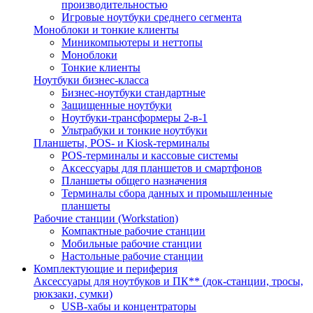
производительностью
Игровые ноутбуки среднего сегмента
Моноблоки и тонкие клиенты
Миникомпьютеры и неттопы
Моноблоки
Тонкие клиенты
Ноутбуки бизнес-класса
Бизнес-ноутбуки стандартные
Защищенные ноутбуки
Ноутбуки-трансформеры 2-в-1
Ультрабуки и тонкие ноутбуки
Планшеты, POS- и Kiosk-терминалы
POS-терминалы и кассовые системы
Аксессуары для планшетов и смартфонов
Планшеты общего назначения
Терминалы сбора данных и промышленные
планшеты
Рабочие станции (Workstation)
Компактные рабочие станции
Мобильные рабочие станции
Настольные рабочие станции
Комплектующие и периферия
Аксессуары для ноутбуков и ПК** (док-станции, тросы,
рюкзаки, сумки)
USB-хабы и концентраторы