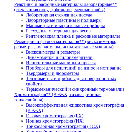
Реактивы и расходные материалы лабораторные**
(стеклянная посуда, фильтры, мерные колбы)
Лабораторная стеклянная посуда
Лабораторные пластины и полимеры
Манометры и измерительные приборы
Расходные материалы для весов
Рентгеновская пленка и расходные материалы
Реометрия и физика материалов** (вискозиметры,
реометры, твёрдомеры, испытательные машины)
Вискозиметры и реометры
Динамометры и силоизмерители
Испытательные машины и прессы
Приборы для испытаний на износ и истирание
Твердомеры и дюрометры
Тензиометры и приборы для поверхностных
свойств
Термомеханический и синхронный термоанализ
Хроматография** (ВЭЖХ, газовая, ионная,
тонкослойная)
Высокоэффективная жидкостная хроматография
(ВЭЖХ)
Газовая хроматография (ГХ)
Ионная хроматография (ИХ)
Тонкослойная хроматография (ТСХ)
Хемосорбция и экстракция