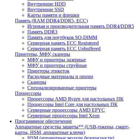
Внутренние HDD
Внутренние SSD
Карты памяти и флешки
Память (RAM DDR4/DDR5, ECC)
Игровая и производительная память DDR4/DDR5
Память DDR3
Память для ноутбуков SO-DIMM
Серверная память ECC Registered
Серверная память ECC Unbuffered
Принтеры, МФУ, сканеры
МФУ и принтеры лазерные
МФУ и принтеры струйные
Принтеры этикеток
Расходные материалы и опции
Сканеры
Специализированные принтеры
Процессоры
Процессоры AMD Ryzen для настольных ПК
Процессоры Intel Core для настольных ПК
Серверные процессоры AMD EPYC
Серверные процессоры Intel Xeon
Программное обеспечение
Аппаратные средства защиты** (USB-токены, смарт-
карты, HSM, аппаратные ключи)
HSM (аппаратные модули безопасности)