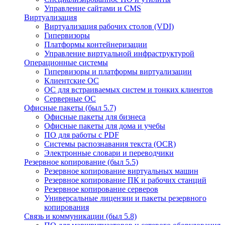
Управление сайтами и CMS
Виртуализация
Виртуализация рабочих столов (VDI)
Гипервизоры
Платформы контейнеризации
Управление виртуальной инфраструктурой
Операционные системы
Гипервизоры и платформы виртуализации
Клиентские ОС
ОС для встраиваемых систем и тонких клиентов
Серверные ОС
Офисные пакеты (был 5.7)
Офисные пакеты для бизнеса
Офисные пакеты для дома и учебы
ПО для работы с PDF
Системы распознавания текста (OCR)
Электронные словари и переводчики
Резервное копирование (был 5.5)
Резервное копирование виртуальных машин
Резервное копирование ПК и рабочих станций
Резервное копирование серверов
Универсальные лицензии и пакеты резервного
копирования
Связь и коммуникации (был 5.8)