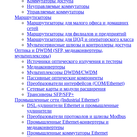
Коммутаторы доступа
Неуправляемые коммутаторы
Управляемые коммутаторы
Маршрутизаторы
Маршрутизаторы для малого офиса и домашних
сетей
Маршрутизаторы для филиалов и предприятий
Маршрутизаторы для ЦОД и операторского класса
Мультисервисные шлюзы и контроллеры доступа
Оптика и DWDM (SFP, медиаконвертеры,
мультиплексоры)
Источники оптического излучения и тестеры
Медиаконвертеры
Мультиплексоры DWDM/CWDM
Пассивные оптические компоненты
Преобразователи интерфейсов (COM/Ethernet)
Сетевые карты и модули расширения
Трансиверы SFP/SFP+
Промышленные сети (Industrial Ethernet)
DSL-удлинители Ethernet и промышленные
удлинители
Преобразователи протоколов и шлюзы Modbus
Промышленные Ethernet-конвертеры и
медиаконвертеры
Промышленные коммутаторы Ethernet