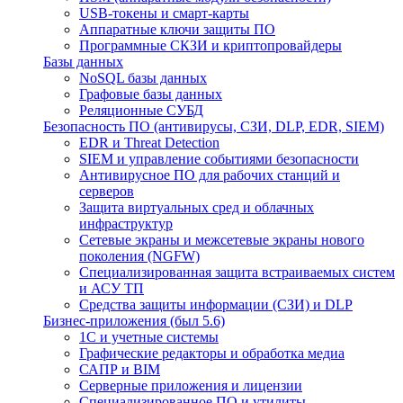
USB-токены и смарт-карты
Аппаратные ключи защиты ПО
Программные СКЗИ и криптопровайдеры
Базы данных
NoSQL базы данных
Графовые базы данных
Реляционные СУБД
Безопасность ПО (антивирусы, СЗИ, DLP, EDR, SIEM)
EDR и Threat Detection
SIEM и управление событиями безопасности
Антивирусное ПО для рабочих станций и
серверов
Защита виртуальных сред и облачных
инфраструктур
Сетевые экраны и межсетевые экраны нового
поколения (NGFW)
Специализированная защита встраиваемых систем
и АСУ ТП
Средства защиты информации (СЗИ) и DLP
Бизнес-приложения (был 5.6)
1С и учетные системы
Графические редакторы и обработка медиа
САПР и BIM
Серверные приложения и лицензии
Специализированное ПО и утилиты