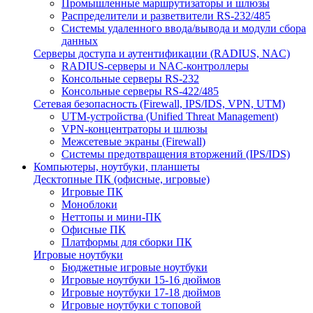
Промышленные маршрутизаторы и шлюзы
Распределители и разветвители RS-232/485
Системы удаленного ввода/вывода и модули сбора
данных
Серверы доступа и аутентификации (RADIUS, NAC)
RADIUS-серверы и NAC-контроллеры
Консольные серверы RS-232
Консольные серверы RS-422/485
Сетевая безопасность (Firewall, IPS/IDS, VPN, UTM)
UTM-устройства (Unified Threat Management)
VPN-концентраторы и шлюзы
Межсетевые экраны (Firewall)
Системы предотвращения вторжений (IPS/IDS)
Компьютеры, ноутбуки, планшеты
Десктопные ПК (офисные, игровые)
Игровые ПК
Моноблоки
Неттопы и мини-ПК
Офисные ПК
Платформы для сборки ПК
Игровые ноутбуки
Бюджетные игровые ноутбуки
Игровые ноутбуки 15-16 дюймов
Игровые ноутбуки 17-18 дюймов
Игровые ноутбуки с топовой