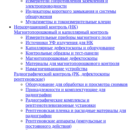
Измерители сопротивления заземления и
электропроводности
Индикаторы короткого замыкания и системы
обнаружения
Мультиметры и токоизмерительные клещи
Неразрушающий контроль (НК)
Магнитопорошковый и капиллярный контроль
Измерительные приборы магнитного поля
Источники УФ излучения для НК
Капиллярные дефектоскопы и оборудование
Контрольные образцы и тест-панели
Магнитопорошковые дефектоскопы
Материалы для магнитопорошкового контроля
Намагничивающие устройства
Радиографический контроль (РК, дефектоскопы
рентгеновские)
Оборудование для обработки и просмотра снимков
Принадлежности и комплектующие для
радиографии
Радиографические комплексы и
рентгенотелевизионные установки
Рентгеновская пленка и расходные материалы для
радиографии
Рентгеновские аппараты (импульсные и
постоянного действия)