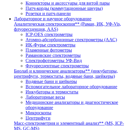
Коннекторы и аксессуары для витой пары
Патч-корды (коммутационные шнуры)
Розетки и патч-панели
Лабораторное и научное оборудование
Аналитическая спектроскопия** (Раман, ИК, УФ-Vis,
флуоресценция, AAS)
ICP-OES спектрометры
Атомно-абсорбционные спектрометры (ААС)
ИК-Фурье спектрометры
Пламенные фотометры
Рамановские спектрометры
Спектрофотометры УФ-Вид
Флуоресцентные спектрометры
Биолаб и клинические анализаторы** (инкубаторы,
центрифуги, термостаты, водяные бани, шейкеры)
Водяные бани и шейкеры
Вспомогательное лабораторное оборудование
Инкубаторы и термостаты
Лабораторные весы
Медицинские анализаторы и диагностическое
оборудование
Микроскопы
Центрифуги
Масс-спектрометрия и элементный анализ** (MS, ICP-
MS, GC-MS)