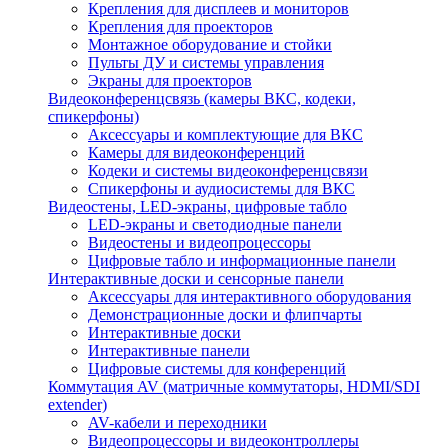
Крепления для дисплеев и мониторов
Крепления для проекторов
Монтажное оборудование и стойки
Пульты ДУ и системы управления
Экраны для проекторов
Видеоконференцсвязь (камеры ВКС, кодеки,
спикерфоны)
Аксессуары и комплектующие для ВКС
Камеры для видеоконференций
Кодеки и системы видеоконференцсвязи
Спикерфоны и аудиосистемы для ВКС
Видеостены, LED-экраны, цифровые табло
LED-экраны и светодиодные панели
Видеостены и видеопроцессоры
Цифровые табло и информационные панели
Интерактивные доски и сенсорные панели
Аксессуары для интерактивного оборудования
Демонстрационные доски и флипчарты
Интерактивные доски
Интерактивные панели
Цифровые системы для конференций
Коммутация AV (матричные коммутаторы, HDMI/SDI
extender)
AV-кабели и переходники
Видеопроцессоры и видеоконтроллеры