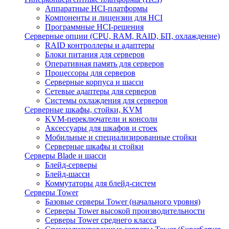
Аппаратные HCI-платформы
Компоненты и лицензии для HCI
Программные HCI-решения
Серверные опции (CPU, RAM, RAID, БП, охлаждение)
RAID контроллеры и адаптеры
Блоки питания для серверов
Оперативная память для серверов
Процессоры для серверов
Серверные корпуса и шасси
Сетевые адаптеры для серверов
Системы охлаждения для серверов
Серверные шкафы, стойки, KVM
KVM-переключатели и консоли
Аксессуары для шкафов и стоек
Мобильные и специализированные стойки
Серверные шкафы и стойки
Серверы Blade и шасси
Блейд-серверы
Блейд-шасси
Коммутаторы для блейд-систем
Серверы Tower
Базовые серверы Tower (начального уровня)
Серверы Tower высокой производительности
Серверы Tower среднего класса