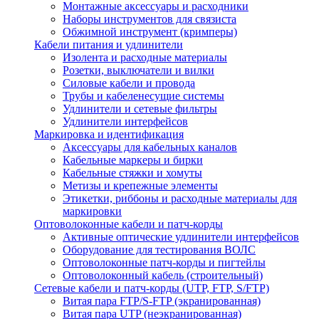
Монтажные аксессуары и расходники
Наборы инструментов для связиста
Обжимной инструмент (кримперы)
Кабели питания и удлинители
Изолента и расходные материалы
Розетки, выключатели и вилки
Силовые кабели и провода
Трубы и кабеленесущие системы
Удлинители и сетевые фильтры
Удлинители интерфейсов
Маркировка и идентификация
Аксессуары для кабельных каналов
Кабельные маркеры и бирки
Кабельные стяжки и хомуты
Метизы и крепежные элементы
Этикетки, риббоны и расходные материалы для
маркировки
Оптоволоконные кабели и патч-корды
Активные оптические удлинители интерфейсов
Оборудование для тестирования ВОЛС
Оптоволоконные патч-корды и пигтейлы
Оптоволоконный кабель (строительный)
Сетевые кабели и патч-корды (UTP, FTP, S/FTP)
Витая пара FTP/S-FTP (экранированная)
Витая пара UTP (неэкранированная)