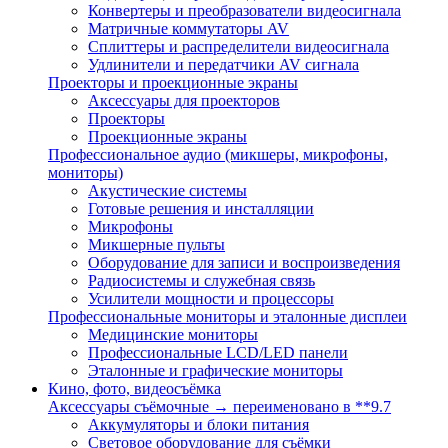
Конвертеры и преобразователи видеосигнала
Матричные коммутаторы AV
Сплиттеры и распределители видеосигнала
Удлинители и передатчики AV сигнала
Проекторы и проекционные экраны
Аксессуары для проекторов
Проекторы
Проекционные экраны
Профессиональное аудио (микшеры, микрофоны,
мониторы)
Акустические системы
Готовые решения и инсталляции
Микрофоны
Микшерные пульты
Оборудование для записи и воспроизведения
Радиосистемы и служебная связь
Усилители мощности и процессоры
Профессиональные мониторы и эталонные дисплеи
Медицинские мониторы
Профессиональные LCD/LED панели
Эталонные и графические мониторы
Кино, фото, видеосъёмка
Аксессуары съёмочные → переименовано в **9.7
Аккумуляторы и блоки питания
Световое оборудование для съёмки