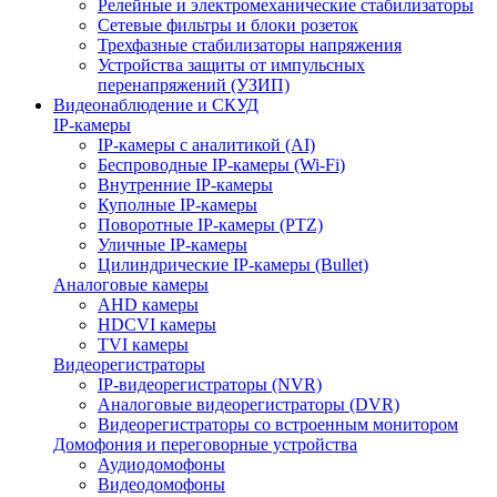
Релейные и электромеханические стабилизаторы
Сетевые фильтры и блоки розеток
Трехфазные стабилизаторы напряжения
Устройства защиты от импульсных
перенапряжений (УЗИП)
Видеонаблюдение и СКУД
IP-камеры
IP-камеры с аналитикой (AI)
Беспроводные IP-камеры (Wi-Fi)
Внутренние IP-камеры
Куполные IP-камеры
Поворотные IP-камеры (PTZ)
Уличные IP-камеры
Цилиндрические IP-камеры (Bullet)
Аналоговые камеры
AHD камеры
HDCVI камеры
TVI камеры
Видеорегистраторы
IP-видеорегистраторы (NVR)
Аналоговые видеорегистраторы (DVR)
Видеорегистраторы со встроенным монитором
Домофония и переговорные устройства
Аудиодомофоны
Видеодомофоны