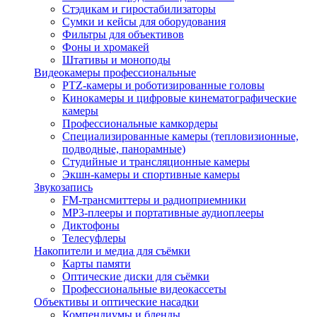
Стэдикам и гиростабилизаторы
Сумки и кейсы для оборудования
Фильтры для объективов
Фоны и хромакей
Штативы и моноподы
Видеокамеры профессиональные
PTZ-камеры и роботизированные головы
Кинокамеры и цифровые кинематографические
камеры
Профессиональные камкордеры
Специализированные камеры (тепловизионные,
подводные, панорамные)
Студийные и трансляционные камеры
Экшн-камеры и спортивные камеры
Звукозапись
FM-трансмиттеры и радиоприемники
MP3-плееры и портативные аудиоплееры
Диктофоны
Телесуфлеры
Накопители и медиа для съёмки
Карты памяти
Оптические диски для съёмки
Профессиональные видеокассеты
Объективы и оптические насадки
Компендиумы и бленды