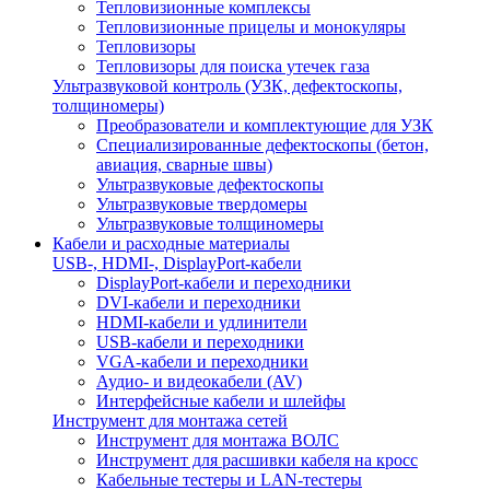
Тепловизионные комплексы
Тепловизионные прицелы и монокуляры
Тепловизоры
Тепловизоры для поиска утечек газа
Ультразвуковой контроль (УЗК, дефектоскопы,
толщиномеры)
Преобразователи и комплектующие для УЗК
Специализированные дефектоскопы (бетон,
авиация, сварные швы)
Ультразвуковые дефектоскопы
Ультразвуковые твердомеры
Ультразвуковые толщиномеры
Кабели и расходные материалы
USB-, HDMI-, DisplayPort-кабели
DisplayPort-кабели и переходники
DVI-кабели и переходники
HDMI-кабели и удлинители
USB-кабели и переходники
VGA-кабели и переходники
Аудио- и видеокабели (AV)
Интерфейсные кабели и шлейфы
Инструмент для монтажа сетей
Инструмент для монтажа ВОЛС
Инструмент для расшивки кабеля на кросс
Кабельные тестеры и LAN-тестеры