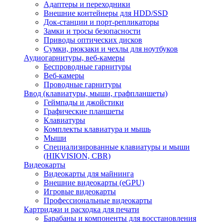
Адаптеры и переходники
Внешние контейнеры для HDD/SSD
Док-станции и порт-репликаторы
Замки и тросы безопасности
Приводы оптических дисков
Сумки, рюкзаки и чехлы для ноутбуков
Аудиогарнитуры, веб-камеры
Беспроводные гарнитуры
Веб-камеры
Проводные гарнитуры
Ввод (клавиатуры, мыши, графпланшеты)
Геймпады и джойстики
Графические планшеты
Клавиатуры
Комплекты клавиатура и мышь
Мыши
Специализированные клавиатуры и мыши
(HIKVISION, CBR)
Видеокарты
Видеокарты для майнинга
Внешние видеокарты (eGPU)
Игровые видеокарты
Профессиональные видеокарты
Картриджи и расходка для печати
Барабаны и компоненты для восстановления