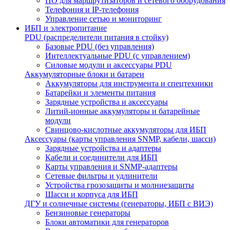
ПО для маршрутизаторов и сетевого оборудования
Телефония и IP-телефония
Управление сетью и мониторинг
ИБП и электропитание
PDU (распределители питания в стойку)
Базовые PDU (без управления)
Интеллектуальные PDU (с управлением)
Силовые модули и аксессуары PDU
Аккумуляторные блоки и батареи
Аккумуляторы для инструмента и спецтехники
Батарейки и элементы питания
Зарядные устройства и аксессуары
Литий-ионные аккумуляторы и батарейные
модули
Свинцово-кислотные аккумуляторы для ИБП
Аксессуары (карты управления SNMP, кабели, шасси)
Зарядные устройства и адаптеры
Кабели и соединители для ИБП
Карты управления и SNMP-адаптеры
Сетевые фильтры и удлинители
Устройства грозозащиты и молниезащиты
Шасси и корпуса для ИБП
ДГУ и солнечные системы (генераторы, ИБП с ВИЭ)
Бензиновые генераторы
Блоки автоматики для генераторов