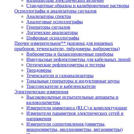
Калибраторы электрических величин
Стандартные образцы и калибровочные растворы
Осциллографы и анализаторы сигналов
Анализаторы спектра
Аналоговые осциллографы
Генераторы сигналов
Логические анализаторы
Цифровые осциллографы
Прочее измерительное** (корзина для нишевых
приборов: течеискатели, твёрдомеры, виброметры)
Виброметры и балансировочные приборы
Импульсные рефлектометры для кабельных линий
Оптические рефлектометры и тестеры
Твердомеры
Течеискатели и газоанализаторы
Тональные генераторы и индуктивные щупы
Трассоискатели и кабелеискатели
Электрические измерения
Высоковольтные испытательные аппараты и
киловольтметры
Измерители иммитанса (RLC) и комплектующие
Измерители параметров электрических сетей и
напряжения
Измерители сопротивления (омметры,
микроомметры, миллиомметры, мегаомметры)