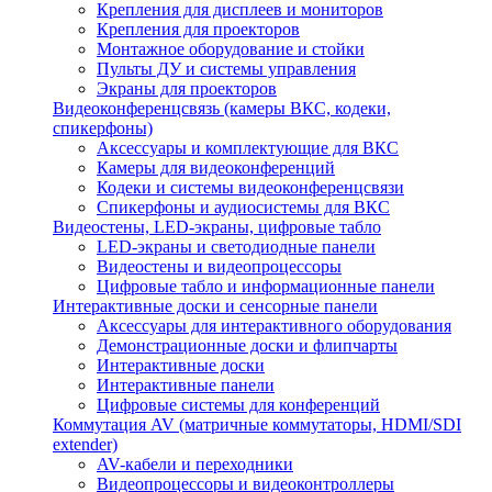
Крепления для дисплеев и мониторов
Крепления для проекторов
Монтажное оборудование и стойки
Пульты ДУ и системы управления
Экраны для проекторов
Видеоконференцсвязь (камеры ВКС, кодеки,
спикерфоны)
Аксессуары и комплектующие для ВКС
Камеры для видеоконференций
Кодеки и системы видеоконференцсвязи
Спикерфоны и аудиосистемы для ВКС
Видеостены, LED-экраны, цифровые табло
LED-экраны и светодиодные панели
Видеостены и видеопроцессоры
Цифровые табло и информационные панели
Интерактивные доски и сенсорные панели
Аксессуары для интерактивного оборудования
Демонстрационные доски и флипчарты
Интерактивные доски
Интерактивные панели
Цифровые системы для конференций
Коммутация AV (матричные коммутаторы, HDMI/SDI
extender)
AV-кабели и переходники
Видеопроцессоры и видеоконтроллеры