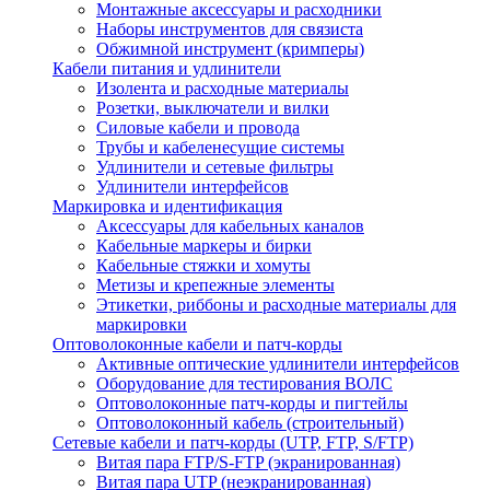
Монтажные аксессуары и расходники
Наборы инструментов для связиста
Обжимной инструмент (кримперы)
Кабели питания и удлинители
Изолента и расходные материалы
Розетки, выключатели и вилки
Силовые кабели и провода
Трубы и кабеленесущие системы
Удлинители и сетевые фильтры
Удлинители интерфейсов
Маркировка и идентификация
Аксессуары для кабельных каналов
Кабельные маркеры и бирки
Кабельные стяжки и хомуты
Метизы и крепежные элементы
Этикетки, риббоны и расходные материалы для
маркировки
Оптоволоконные кабели и патч-корды
Активные оптические удлинители интерфейсов
Оборудование для тестирования ВОЛС
Оптоволоконные патч-корды и пигтейлы
Оптоволоконный кабель (строительный)
Сетевые кабели и патч-корды (UTP, FTP, S/FTP)
Витая пара FTP/S-FTP (экранированная)
Витая пара UTP (неэкранированная)