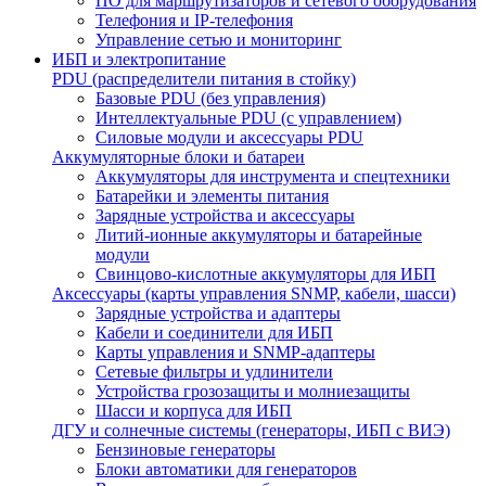
ПО для маршрутизаторов и сетевого оборудования
Телефония и IP-телефония
Управление сетью и мониторинг
ИБП и электропитание
PDU (распределители питания в стойку)
Базовые PDU (без управления)
Интеллектуальные PDU (с управлением)
Силовые модули и аксессуары PDU
Аккумуляторные блоки и батареи
Аккумуляторы для инструмента и спецтехники
Батарейки и элементы питания
Зарядные устройства и аксессуары
Литий-ионные аккумуляторы и батарейные
модули
Свинцово-кислотные аккумуляторы для ИБП
Аксессуары (карты управления SNMP, кабели, шасси)
Зарядные устройства и адаптеры
Кабели и соединители для ИБП
Карты управления и SNMP-адаптеры
Сетевые фильтры и удлинители
Устройства грозозащиты и молниезащиты
Шасси и корпуса для ИБП
ДГУ и солнечные системы (генераторы, ИБП с ВИЭ)
Бензиновые генераторы
Блоки автоматики для генераторов