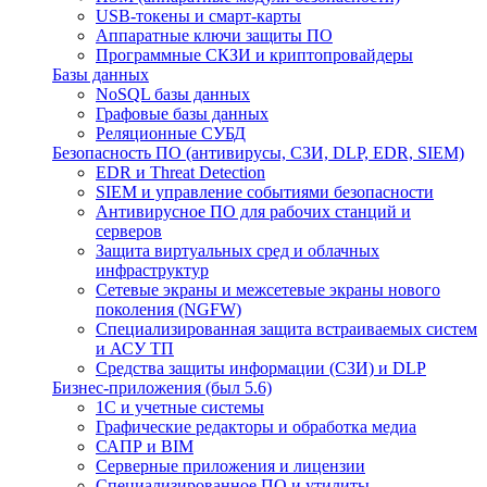
USB-токены и смарт-карты
Аппаратные ключи защиты ПО
Программные СКЗИ и криптопровайдеры
Базы данных
NoSQL базы данных
Графовые базы данных
Реляционные СУБД
Безопасность ПО (антивирусы, СЗИ, DLP, EDR, SIEM)
EDR и Threat Detection
SIEM и управление событиями безопасности
Антивирусное ПО для рабочих станций и
серверов
Защита виртуальных сред и облачных
инфраструктур
Сетевые экраны и межсетевые экраны нового
поколения (NGFW)
Специализированная защита встраиваемых систем
и АСУ ТП
Средства защиты информации (СЗИ) и DLP
Бизнес-приложения (был 5.6)
1С и учетные системы
Графические редакторы и обработка медиа
САПР и BIM
Серверные приложения и лицензии
Специализированное ПО и утилиты