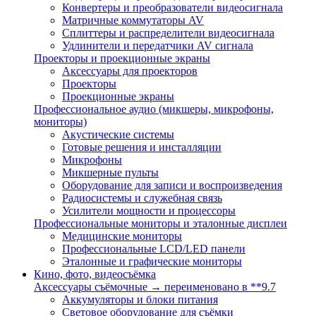
Конвертеры и преобразователи видеосигнала
Матричные коммутаторы AV
Сплиттеры и распределители видеосигнала
Удлинители и передатчики AV сигнала
Проекторы и проекционные экраны
Аксессуары для проекторов
Проекторы
Проекционные экраны
Профессиональное аудио (микшеры, микрофоны,
мониторы)
Акустические системы
Готовые решения и инсталляции
Микрофоны
Микшерные пульты
Оборудование для записи и воспроизведения
Радиосистемы и служебная связь
Усилители мощности и процессоры
Профессиональные мониторы и эталонные дисплеи
Медицинские мониторы
Профессиональные LCD/LED панели
Эталонные и графические мониторы
Кино, фото, видеосъёмка
Аксессуары съёмочные → переименовано в **9.7
Аккумуляторы и блоки питания
Световое оборудование для съёмки