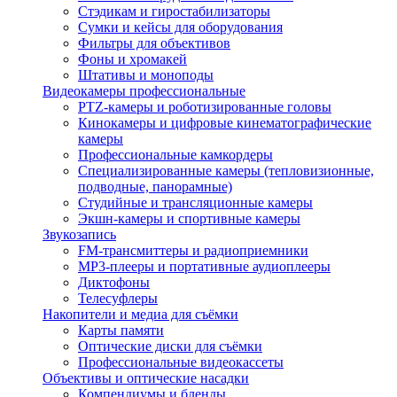
Стэдикам и гиростабилизаторы
Сумки и кейсы для оборудования
Фильтры для объективов
Фоны и хромакей
Штативы и моноподы
Видеокамеры профессиональные
PTZ-камеры и роботизированные головы
Кинокамеры и цифровые кинематографические
камеры
Профессиональные камкордеры
Специализированные камеры (тепловизионные,
подводные, панорамные)
Студийные и трансляционные камеры
Экшн-камеры и спортивные камеры
Звукозапись
FM-трансмиттеры и радиоприемники
MP3-плееры и портативные аудиоплееры
Диктофоны
Телесуфлеры
Накопители и медиа для съёмки
Карты памяти
Оптические диски для съёмки
Профессиональные видеокассеты
Объективы и оптические насадки
Компендиумы и бленды