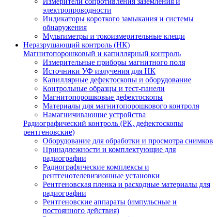
Измерители сопротивления заземления и
электропроводности
Индикаторы короткого замыкания и системы
обнаружения
Мультиметры и токоизмерительные клещи
Неразрушающий контроль (НК)
Магнитопорошковый и капиллярный контроль
Измерительные приборы магнитного поля
Источники УФ излучения для НК
Капиллярные дефектоскопы и оборудование
Контрольные образцы и тест-панели
Магнитопорошковые дефектоскопы
Материалы для магнитопорошкового контроля
Намагничивающие устройства
Радиографический контроль (РК, дефектоскопы
рентгеновские)
Оборудование для обработки и просмотра снимков
Принадлежности и комплектующие для
радиографии
Радиографические комплексы и
рентгенотелевизионные установки
Рентгеновская пленка и расходные материалы для
радиографии
Рентгеновские аппараты (импульсные и
постоянного действия)