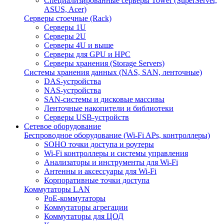
Специализированные серверы Tower (SuperServer,
ASUS, Acer)
Серверы стоечные (Rack)
Серверы 1U
Серверы 2U
Серверы 4U и выше
Серверы для GPU и HPC
Серверы хранения (Storage Servers)
Системы хранения данных (NAS, SAN, ленточные)
DAS-устройства
NAS-устройства
SAN-системы и дисковые массивы
Ленточные накопители и библиотеки
Серверы USB-устройств
Сетевое оборудование
Беспроводное оборудование (Wi-Fi APs, контроллеры)
SOHO точки доступа и роутеры
Wi-Fi контроллеры и системы управления
Анализаторы и инструменты для Wi-Fi
Антенны и аксессуары для Wi-Fi
Корпоративные точки доступа
Коммутаторы LAN
PoE-коммутаторы
Коммутаторы агрегации
Коммутаторы для ЦОД