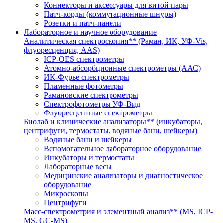
Коннекторы и аксессуары для витой пары
Патч-корды (коммутационные шнуры)
Розетки и патч-панели
Лабораторное и научное оборудование
Аналитическая спектроскопия** (Раман, ИК, УФ-Vis,
флуоресценция, AAS)
ICP-OES спектрометры
Атомно-абсорбционные спектрометры (ААС)
ИК-Фурье спектрометры
Пламенные фотометры
Рамановские спектрометры
Спектрофотометры УФ-Вид
Флуоресцентные спектрометры
Биолаб и клинические анализаторы** (инкубаторы,
центрифуги, термостаты, водяные бани, шейкеры)
Водяные бани и шейкеры
Вспомогательное лабораторное оборудование
Инкубаторы и термостаты
Лабораторные весы
Медицинские анализаторы и диагностическое
оборудование
Микроскопы
Центрифуги
Масс-спектрометрия и элементный анализ** (MS, ICP-
MS, GC-MS)