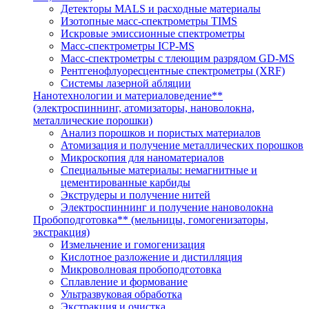
Детекторы MALS и расходные материалы
Изотопные масс-спектрометры TIMS
Искровые эмиссионные спектрометры
Масс-спектрометры ICP-MS
Масс-спектрометры с тлеющим разрядом GD-MS
Рентгенофлуоресцентные спектрометры (XRF)
Системы лазерной абляции
Нанотехнологии и материаловедение**
(электроспиннинг, атомизаторы, нановолокна,
металлические порошки)
Анализ порошков и пористых материалов
Атомизация и получение металлических порошков
Микроскопия для наноматериалов
Специальные материалы: немагнитные и
цементированные карбиды
Экструдеры и получение нитей
Электроспиннинг и получение нановолокна
Пробоподготовка** (мельницы, гомогенизаторы,
экстракция)
Измельчение и гомогенизация
Кислотное разложение и дистилляция
Микроволновая пробоподготовка
Сплавление и формование
Ультразвуковая обработка
Экстракция и очистка