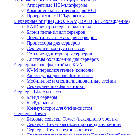
Аппаратные HCI-платформы
Компоненты и лицензии для HCI
Программные HCI-решения
Серверные опции (CPU, RAM, RAID, БП, охлаждение)
RAID контроллеры и адаптеры
Блоки питания для серверов
Оперативная память для серверов
Процессоры для серверов
Серверные корпуса и шасси
Сетевые адаптеры для серверов
Системы охлаждения для серверов
Серверные шкафы, стойки, KVM
KVM-переключатели и консоли
Аксессуары для шкафов и стоек
Мобильные и специализированные стойки
Серверные шкафы и стойки
Серверы Blade и шасси
Блейд-серверы
Блейд-шасси
Коммутаторы для блейд-систем
Серверы Tower
Базовые серверы Tower (начального уровня)
Серверы Tower высокой производительности
Серверы Tower среднего класса