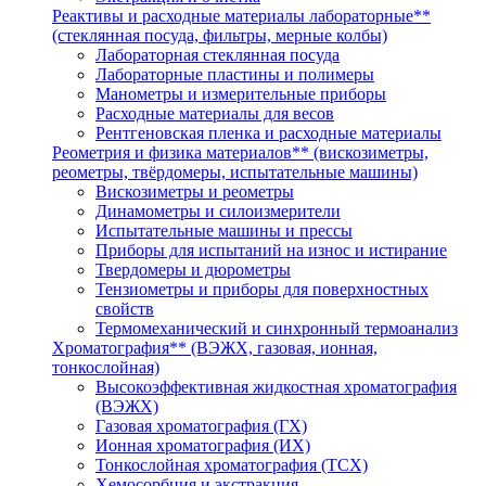
Реактивы и расходные материалы лабораторные**
(стеклянная посуда, фильтры, мерные колбы)
Лабораторная стеклянная посуда
Лабораторные пластины и полимеры
Манометры и измерительные приборы
Расходные материалы для весов
Рентгеновская пленка и расходные материалы
Реометрия и физика материалов** (вискозиметры,
реометры, твёрдомеры, испытательные машины)
Вискозиметры и реометры
Динамометры и силоизмерители
Испытательные машины и прессы
Приборы для испытаний на износ и истирание
Твердомеры и дюрометры
Тензиометры и приборы для поверхностных
свойств
Термомеханический и синхронный термоанализ
Хроматография** (ВЭЖХ, газовая, ионная,
тонкослойная)
Высокоэффективная жидкостная хроматография
(ВЭЖХ)
Газовая хроматография (ГХ)
Ионная хроматография (ИХ)
Тонкослойная хроматография (ТСХ)
Хемосорбция и экстракция