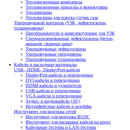
Тепловизионные комплексы
Тепловизионные прицелы и монокуляры
Тепловизоры
Тепловизоры для поиска утечек газа
Ультразвуковой контроль (УЗК, дефектоскопы,
толщиномеры)
Преобразователи и комплектующие для УЗК
Специализированные дефектоскопы (бетон,
авиация, сварные швы)
Ультразвуковые дефектоскопы
Ультразвуковые твердомеры
Ультразвуковые толщиномеры
Кабели и расходные материалы
USB-, HDMI-, DisplayPort-кабели
DisplayPort-кабели и переходники
DVI-кабели и переходники
HDMI-кабели и удлинители
USB-кабели и переходники
VGA-кабели и переходники
Аудио- и видеокабели (AV)
Интерфейсные кабели и шлейфы
Инструмент для монтажа сетей
Инструмент для монтажа ВОЛС
Инструмент для расшивки кабеля на кросс
Кабельные тестеры и LAN-тестеры