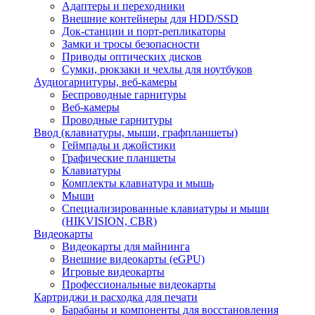
Адаптеры и переходники
Внешние контейнеры для HDD/SSD
Док-станции и порт-репликаторы
Замки и тросы безопасности
Приводы оптических дисков
Сумки, рюкзаки и чехлы для ноутбуков
Аудиогарнитуры, веб-камеры
Беспроводные гарнитуры
Веб-камеры
Проводные гарнитуры
Ввод (клавиатуры, мыши, графпланшеты)
Геймпады и джойстики
Графические планшеты
Клавиатуры
Комплекты клавиатура и мышь
Мыши
Специализированные клавиатуры и мыши
(HIKVISION, CBR)
Видеокарты
Видеокарты для майнинга
Внешние видеокарты (eGPU)
Игровые видеокарты
Профессиональные видеокарты
Картриджи и расходка для печати
Барабаны и компоненты для восстановления