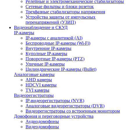
Релейные и электромеханические стабилизаторы
Сетевые фильтры и блоки розеток
Трехфазные стабилизаторы напряжения
Устройства защиты от импульсных
перенапряжений (УЗИП)
Видеонаблюдение и СКУД
IP-камеры
IP-камеры с аналитикой (AI)
Беспроводные IP-камеры (Wi-Fi)
Внутренние IP-камеры
Куполные IP-камеры
Поворотные IP-камеры (PTZ)
Уличные IP-камеры
Цилиндрические IP-камеры (Bullet)
Аналоговые камеры
AHD камеры
HDCVI камеры
TVI камеры
Видеорегистраторы
IP-видеорегистраторы (NVR)
Аналоговые видеорегистраторы (DVR)
Видеорегистраторы со встроенным монитором
Домофония и переговорные устройства
Аудиодомофоны
Видеодомофоны