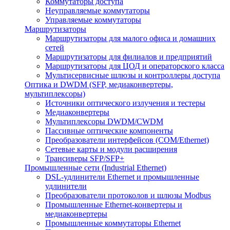
Коммутаторы доступа
Неуправляемые коммутаторы
Управляемые коммутаторы
Маршрутизаторы
Маршрутизаторы для малого офиса и домашних
сетей
Маршрутизаторы для филиалов и предприятий
Маршрутизаторы для ЦОД и операторского класса
Мультисервисные шлюзы и контроллеры доступа
Оптика и DWDM (SFP, медиаконвертеры,
мультиплексоры)
Источники оптического излучения и тестеры
Медиаконвертеры
Мультиплексоры DWDM/CWDM
Пассивные оптические компоненты
Преобразователи интерфейсов (COM/Ethernet)
Сетевые карты и модули расширения
Трансиверы SFP/SFP+
Промышленные сети (Industrial Ethernet)
DSL-удлинители Ethernet и промышленные
удлинители
Преобразователи протоколов и шлюзы Modbus
Промышленные Ethernet-конвертеры и
медиаконвертеры
Промышленные коммутаторы Ethernet