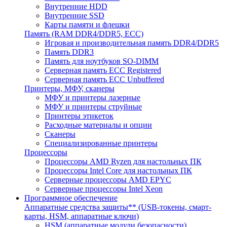
Внутренние HDD
Внутренние SSD
Карты памяти и флешки
Память (RAM DDR4/DDR5, ECC)
Игровая и производительная память DDR4/DDR5
Память DDR3
Память для ноутбуков SO-DIMM
Серверная память ECC Registered
Серверная память ECC Unbuffered
Принтеры, МФУ, сканеры
МФУ и принтеры лазерные
МФУ и принтеры струйные
Принтеры этикеток
Расходные материалы и опции
Сканеры
Специализированные принтеры
Процессоры
Процессоры AMD Ryzen для настольных ПК
Процессоры Intel Core для настольных ПК
Серверные процессоры AMD EPYC
Серверные процессоры Intel Xeon
Программное обеспечение
Аппаратные средства защиты** (USB-токены, смарт-
карты, HSM, аппаратные ключи)
HSM (аппаратные модули безопасности)