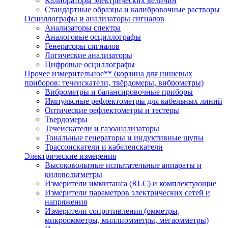
Калибраторы электрических величин
Стандартные образцы и калибровочные растворы
Осциллографы и анализаторы сигналов
Анализаторы спектра
Аналоговые осциллографы
Генераторы сигналов
Логические анализаторы
Цифровые осциллографы
Прочее измерительное** (корзина для нишевых
приборов: течеискатели, твёрдомеры, виброметры)
Виброметры и балансировочные приборы
Импульсные рефлектометры для кабельных линий
Оптические рефлектометры и тестеры
Твердомеры
Течеискатели и газоанализаторы
Тональные генераторы и индуктивные щупы
Трассоискатели и кабелеискатели
Электрические измерения
Высоковольтные испытательные аппараты и
киловольтметры
Измерители иммитанса (RLC) и комплектующие
Измерители параметров электрических сетей и
напряжения
Измерители сопротивления (омметры,
микроомметры, миллиомметры, мегаомметры)