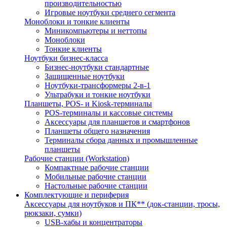
производительностью
Игровые ноутбуки среднего сегмента
Моноблоки и тонкие клиенты
Миникомпьютеры и неттопы
Моноблоки
Тонкие клиенты
Ноутбуки бизнес-класса
Бизнес-ноутбуки стандартные
Защищенные ноутбуки
Ноутбуки-трансформеры 2-в-1
Ультрабуки и тонкие ноутбуки
Планшеты, POS- и Kiosk-терминалы
POS-терминалы и кассовые системы
Аксессуары для планшетов и смартфонов
Планшеты общего назначения
Терминалы сбора данных и промышленные
планшеты
Рабочие станции (Workstation)
Компактные рабочие станции
Мобильные рабочие станции
Настольные рабочие станции
Комплектующие и периферия
Аксессуары для ноутбуков и ПК** (док-станции, тросы,
рюкзаки, сумки)
USB-хабы и концентраторы