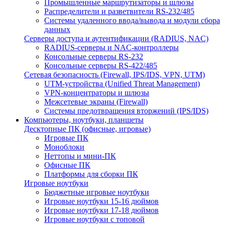
Промышленные маршрутизаторы и шлюзы
Распределители и разветвители RS-232/485
Системы удаленного ввода/вывода и модули сбора
данных
Серверы доступа и аутентификации (RADIUS, NAC)
RADIUS-серверы и NAC-контроллеры
Консольные серверы RS-232
Консольные серверы RS-422/485
Сетевая безопасность (Firewall, IPS/IDS, VPN, UTM)
UTM-устройства (Unified Threat Management)
VPN-концентраторы и шлюзы
Межсетевые экраны (Firewall)
Системы предотвращения вторжений (IPS/IDS)
Компьютеры, ноутбуки, планшеты
Десктопные ПК (офисные, игровые)
Игровые ПК
Моноблоки
Неттопы и мини-ПК
Офисные ПК
Платформы для сборки ПК
Игровые ноутбуки
Бюджетные игровые ноутбуки
Игровые ноутбуки 15-16 дюймов
Игровые ноутбуки 17-18 дюймов
Игровые ноутбуки с топовой