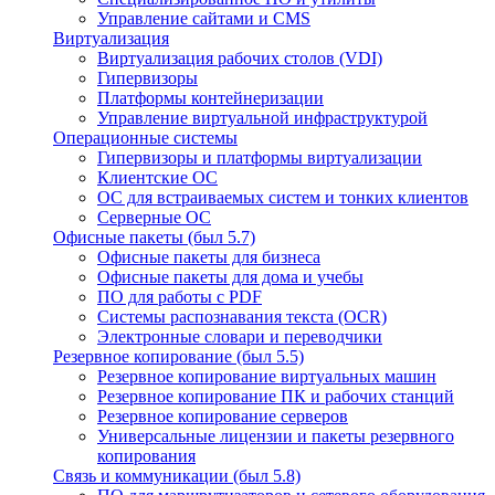
Управление сайтами и CMS
Виртуализация
Виртуализация рабочих столов (VDI)
Гипервизоры
Платформы контейнеризации
Управление виртуальной инфраструктурой
Операционные системы
Гипервизоры и платформы виртуализации
Клиентские ОС
ОС для встраиваемых систем и тонких клиентов
Серверные ОС
Офисные пакеты (был 5.7)
Офисные пакеты для бизнеса
Офисные пакеты для дома и учебы
ПО для работы с PDF
Системы распознавания текста (OCR)
Электронные словари и переводчики
Резервное копирование (был 5.5)
Резервное копирование виртуальных машин
Резервное копирование ПК и рабочих станций
Резервное копирование серверов
Универсальные лицензии и пакеты резервного
копирования
Связь и коммуникации (был 5.8)