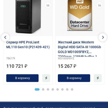
Сервер HPE ProLiant
Жесткий диск Western
ML110 Gen10 (P21439-421)
Digital HDD SATA-III 1000Gb
GOLD WD1005FBYZ,
7200rpm, 128MB buffer, 1
786179
WD1005FBYZ
year
110 721 ₽
15 267 ₽
В корзину
В корзину