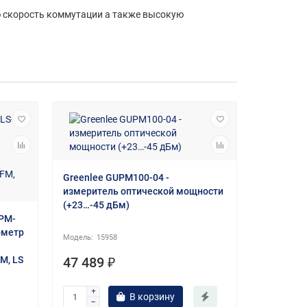
ю скорость коммутации а также высокую
Greenlee GUPM100-04 -
измеритель оптической мощности
(+23…-45 дБм)
PM-
ометр
15958
FM, LS
47 489 ₽
Greenlee 
оптическ
В корзину
интенсив