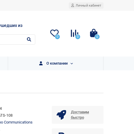
Личный кабинет
ушедших из
0
0
0
О компании
4
Доставим
ATS-108
быстро
o Communications
.