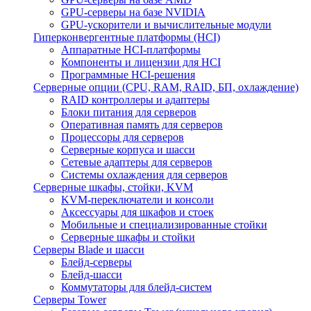
GPU-серверы на базе NVIDIA
GPU-ускорители и вычислительные модули
Гиперконвергентные платформы (HCI)
Аппаратные HCI-платформы
Компоненты и лицензии для HCI
Программные HCI-решения
Серверные опции (CPU, RAM, RAID, БП, охлаждение)
RAID контроллеры и адаптеры
Блоки питания для серверов
Оперативная память для серверов
Процессоры для серверов
Серверные корпуса и шасси
Сетевые адаптеры для серверов
Системы охлаждения для серверов
Серверные шкафы, стойки, KVM
KVM-переключатели и консоли
Аксессуары для шкафов и стоек
Мобильные и специализированные стойки
Серверные шкафы и стойки
Серверы Blade и шасси
Блейд-серверы
Блейд-шасси
Коммутаторы для блейд-систем
Серверы Tower