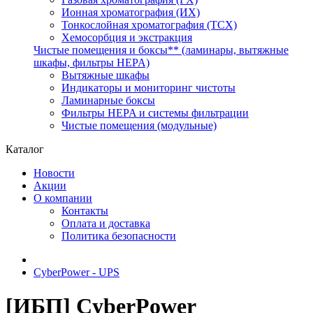
Ионная хроматография (ИХ)
Тонкослойная хроматография (ТСХ)
Хемосорбция и экстракция
Чистые помещения и боксы** (ламинары, вытяжные
шкафы, фильтры HEPA)
Вытяжные шкафы
Индикаторы и мониторинг чистоты
Ламинарные боксы
Фильтры HEPA и системы фильтрации
Чистые помещения (модульные)
Каталог
Новости
Акции
О компании
Контакты
Оплата и доставка
Политика безопасности
CyberPower - UPS
[ИБП] CyberPower