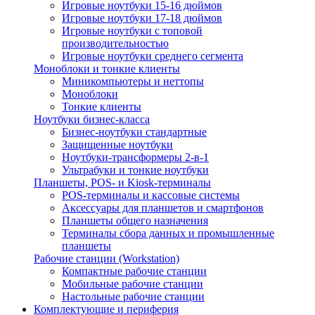
Игровые ноутбуки 15-16 дюймов
Игровые ноутбуки 17-18 дюймов
Игровые ноутбуки с топовой
производительностью
Игровые ноутбуки среднего сегмента
Моноблоки и тонкие клиенты
Миникомпьютеры и неттопы
Моноблоки
Тонкие клиенты
Ноутбуки бизнес-класса
Бизнес-ноутбуки стандартные
Защищенные ноутбуки
Ноутбуки-трансформеры 2-в-1
Ультрабуки и тонкие ноутбуки
Планшеты, POS- и Kiosk-терминалы
POS-терминалы и кассовые системы
Аксессуары для планшетов и смартфонов
Планшеты общего назначения
Терминалы сбора данных и промышленные
планшеты
Рабочие станции (Workstation)
Компактные рабочие станции
Мобильные рабочие станции
Настольные рабочие станции
Комплектующие и периферия