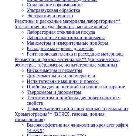
Сплавление и формование
Ультразвуковая обработка
Экстракция и очистка
Реактивы и расходные материалы лабораторные**
(стеклянная посуда, фильтры, мерные колбы)
Лабораторная стеклянная посуда
Лабораторные пластины и полимеры
Манометры и измерительные приборы
Расходные материалы для весов
Рентгеновская пленка и расходные материалы
Реометрия и физика материалов** (вискозиметры,
реометры, твёрдомеры, испытательные машины)
Вискозиметры и реометры
Динамометры и силоизмерители
Испытательные машины и прессы
Приборы для испытаний на износ и истирание
Твердомеры и дюрометры
Тензиометры и приборы для поверхностных
свойств
Термомеханический и синхронный термоанализ
Хроматография** (ВЭЖХ, газовая, ионная,
тонкослойная)
Высокоэффективная жидкостная хроматография
(ВЭЖХ)
Газовая хроматография (ГХ)