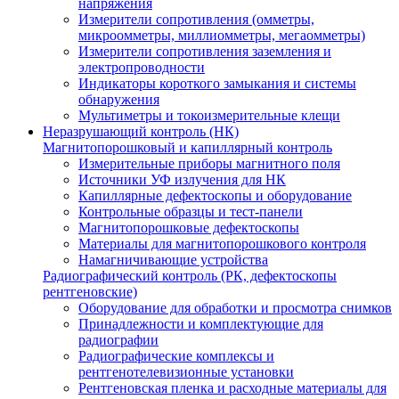
напряжения
Измерители сопротивления (омметры,
микроомметры, миллиомметры, мегаомметры)
Измерители сопротивления заземления и
электропроводности
Индикаторы короткого замыкания и системы
обнаружения
Мультиметры и токоизмерительные клещи
Неразрушающий контроль (НК)
Магнитопорошковый и капиллярный контроль
Измерительные приборы магнитного поля
Источники УФ излучения для НК
Капиллярные дефектоскопы и оборудование
Контрольные образцы и тест-панели
Магнитопорошковые дефектоскопы
Материалы для магнитопорошкового контроля
Намагничивающие устройства
Радиографический контроль (РК, дефектоскопы
рентгеновские)
Оборудование для обработки и просмотра снимков
Принадлежности и комплектующие для
радиографии
Радиографические комплексы и
рентгенотелевизионные установки
Рентгеновская пленка и расходные материалы для