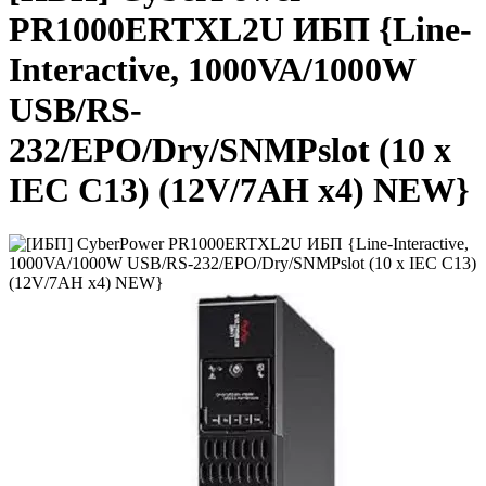
PR1000ERTXL2U ИБП {Line-
Interactive, 1000VA/1000W
USB/RS-
232/EPO/Dry/SNMPslot (10 х
IEC С13) (12V/7AH х4) NEW}