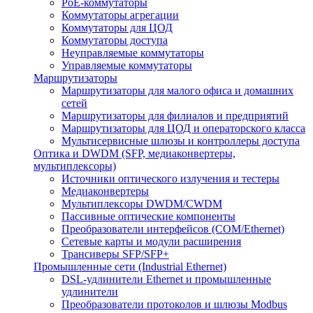
PoE-коммутаторы
Коммутаторы агрегации
Коммутаторы для ЦОД
Коммутаторы доступа
Неуправляемые коммутаторы
Управляемые коммутаторы
Маршрутизаторы
Маршрутизаторы для малого офиса и домашних
сетей
Маршрутизаторы для филиалов и предприятий
Маршрутизаторы для ЦОД и операторского класса
Мультисервисные шлюзы и контроллеры доступа
Оптика и DWDM (SFP, медиаконвертеры,
мультиплексоры)
Источники оптического излучения и тестеры
Медиаконвертеры
Мультиплексоры DWDM/CWDM
Пассивные оптические компоненты
Преобразователи интерфейсов (COM/Ethernet)
Сетевые карты и модули расширения
Трансиверы SFP/SFP+
Промышленные сети (Industrial Ethernet)
DSL-удлинители Ethernet и промышленные
удлинители
Преобразователи протоколов и шлюзы Modbus