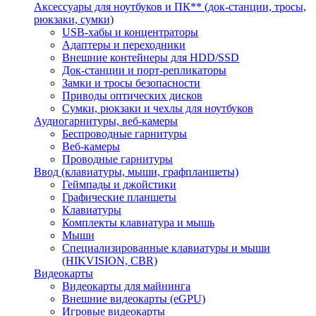
Аксессуары для ноутбуков и ПК** (док-станции, тросы,
рюкзаки, сумки)
USB-хабы и концентраторы
Адаптеры и переходники
Внешние контейнеры для HDD/SSD
Док-станции и порт-репликаторы
Замки и тросы безопасности
Приводы оптических дисков
Сумки, рюкзаки и чехлы для ноутбуков
Аудиогарнитуры, веб-камеры
Беспроводные гарнитуры
Веб-камеры
Проводные гарнитуры
Ввод (клавиатуры, мыши, графпланшеты)
Геймпады и джойстики
Графические планшеты
Клавиатуры
Комплекты клавиатура и мышь
Мыши
Специализированные клавиатуры и мыши
(HIKVISION, CBR)
Видеокарты
Видеокарты для майнинга
Внешние видеокарты (eGPU)
Игровые видеокарты