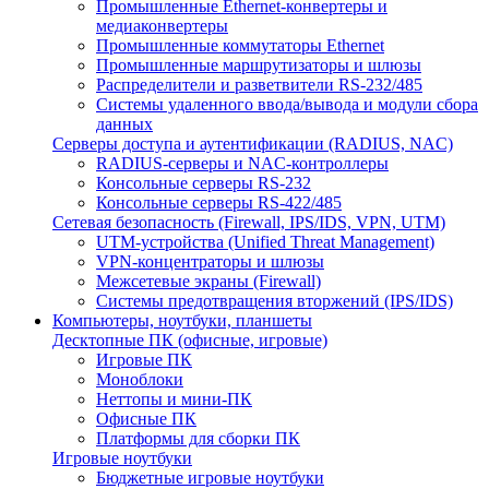
Промышленные Ethernet-конвертеры и
медиаконвертеры
Промышленные коммутаторы Ethernet
Промышленные маршрутизаторы и шлюзы
Распределители и разветвители RS-232/485
Системы удаленного ввода/вывода и модули сбора
данных
Серверы доступа и аутентификации (RADIUS, NAC)
RADIUS-серверы и NAC-контроллеры
Консольные серверы RS-232
Консольные серверы RS-422/485
Сетевая безопасность (Firewall, IPS/IDS, VPN, UTM)
UTM-устройства (Unified Threat Management)
VPN-концентраторы и шлюзы
Межсетевые экраны (Firewall)
Системы предотвращения вторжений (IPS/IDS)
Компьютеры, ноутбуки, планшеты
Десктопные ПК (офисные, игровые)
Игровые ПК
Моноблоки
Неттопы и мини-ПК
Офисные ПК
Платформы для сборки ПК
Игровые ноутбуки
Бюджетные игровые ноутбуки