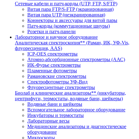
Сетевые кабели и патч-корды (UTP, FTP, S/FTP)
Витая пара FTP/S-FTP (экранированная)
Витая пара UTP (неэкранированная)
Коннекторы и аксессуары для витой пары
Патч-корды (коммутационные шнуры)
Розетки и патч-панели
Лабораторное и научное оборудование
Аналитическая спектроскопия** (Раман, ИК, УФ-Vis,
флуоресценция, AAS)
ICP-OES спектрометры
Атомно-абсорбционные спектрометры (ААС)
ИК-Фурье спектрометры
Пламенные фотометры
Рамановские спектрометры
Спектрофотометры УФ-Вид
Флуоресцентные спектрометры
Биолаб и клинические анализаторы** (инкубаторы,
центрифуги, термостаты, водяные бани, шейкеры)
Водяные бани и шейкеры
Вспомогательное лабораторное оборудование
Инкубаторы и термостаты
Лабораторные весы
Медицинские анализаторы и диагностическое
оборудование
Микроскопы