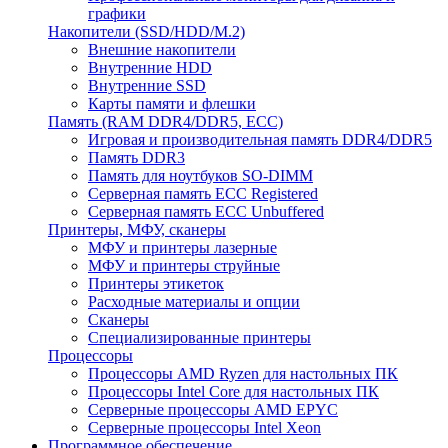
графики
Накопители (SSD/HDD/M.2)
Внешние накопители
Внутренние HDD
Внутренние SSD
Карты памяти и флешки
Память (RAM DDR4/DDR5, ECC)
Игровая и производительная память DDR4/DDR5
Память DDR3
Память для ноутбуков SO-DIMM
Серверная память ECC Registered
Серверная память ECC Unbuffered
Принтеры, МФУ, сканеры
МФУ и принтеры лазерные
МФУ и принтеры струйные
Принтеры этикеток
Расходные материалы и опции
Сканеры
Специализированные принтеры
Процессоры
Процессоры AMD Ryzen для настольных ПК
Процессоры Intel Core для настольных ПК
Серверные процессоры AMD EPYC
Серверные процессоры Intel Xeon
Программное обеспечение