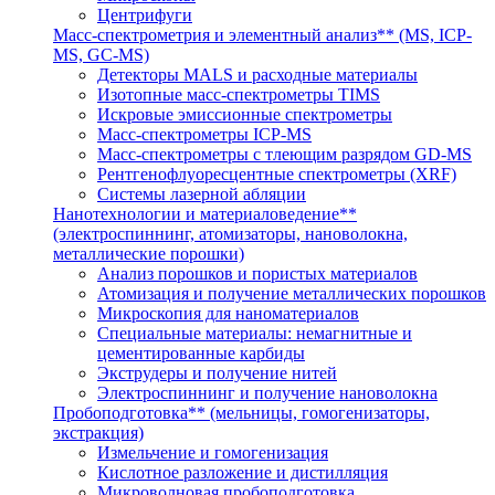
Центрифуги
Масс-спектрометрия и элементный анализ** (MS, ICP-
MS, GC-MS)
Детекторы MALS и расходные материалы
Изотопные масс-спектрометры TIMS
Искровые эмиссионные спектрометры
Масс-спектрометры ICP-MS
Масс-спектрометры с тлеющим разрядом GD-MS
Рентгенофлуоресцентные спектрометры (XRF)
Системы лазерной абляции
Нанотехнологии и материаловедение**
(электроспиннинг, атомизаторы, нановолокна,
металлические порошки)
Анализ порошков и пористых материалов
Атомизация и получение металлических порошков
Микроскопия для наноматериалов
Специальные материалы: немагнитные и
цементированные карбиды
Экструдеры и получение нитей
Электроспиннинг и получение нановолокна
Пробоподготовка** (мельницы, гомогенизаторы,
экстракция)
Измельчение и гомогенизация
Кислотное разложение и дистилляция
Микроволновая пробоподготовка