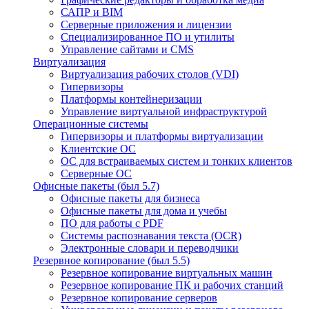
САПР и BIM
Серверные приложения и лицензии
Специализированное ПО и утилиты
Управление сайтами и CMS
Виртуализация
Виртуализация рабочих столов (VDI)
Гипервизоры
Платформы контейнеризации
Управление виртуальной инфраструктурой
Операционные системы
Гипервизоры и платформы виртуализации
Клиентские ОС
ОС для встраиваемых систем и тонких клиентов
Серверные ОС
Офисные пакеты (был 5.7)
Офисные пакеты для бизнеса
Офисные пакеты для дома и учебы
ПО для работы с PDF
Системы распознавания текста (OCR)
Электронные словари и переводчики
Резервное копирование (был 5.5)
Резервное копирование виртуальных машин
Резервное копирование ПК и рабочих станций
Резервное копирование серверов