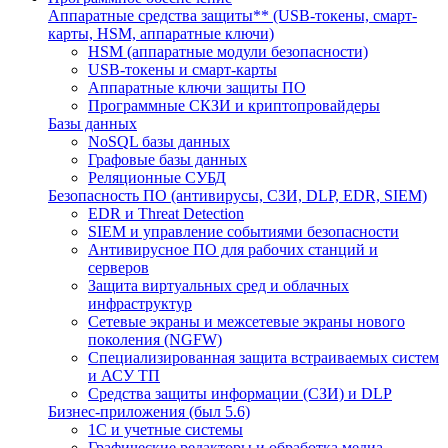
Аппаратные средства защиты** (USB-токены, смарт-
карты, HSM, аппаратные ключи)
HSM (аппаратные модули безопасности)
USB-токены и смарт-карты
Аппаратные ключи защиты ПО
Программные СКЗИ и криптопровайдеры
Базы данных
NoSQL базы данных
Графовые базы данных
Реляционные СУБД
Безопасность ПО (антивирусы, СЗИ, DLP, EDR, SIEM)
EDR и Threat Detection
SIEM и управление событиями безопасности
Антивирусное ПО для рабочих станций и
серверов
Защита виртуальных сред и облачных
инфраструктур
Сетевые экраны и межсетевые экраны нового
поколения (NGFW)
Специализированная защита встраиваемых систем
и АСУ ТП
Средства защиты информации (СЗИ) и DLP
Бизнес-приложения (был 5.6)
1С и учетные системы
Графические редакторы и обработка медиа