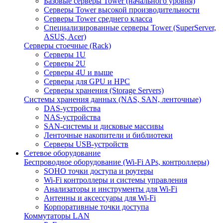
Базовые серверы Tower (начального уровня)
Серверы Tower высокой производительности
Серверы Tower среднего класса
Специализированные серверы Tower (SuperServer,
ASUS, Acer)
Серверы стоечные (Rack)
Серверы 1U
Серверы 2U
Серверы 4U и выше
Серверы для GPU и HPC
Серверы хранения (Storage Servers)
Системы хранения данных (NAS, SAN, ленточные)
DAS-устройства
NAS-устройства
SAN-системы и дисковые массивы
Ленточные накопители и библиотеки
Серверы USB-устройств
Сетевое оборудование
Беспроводное оборудование (Wi-Fi APs, контроллеры)
SOHO точки доступа и роутеры
Wi-Fi контроллеры и системы управления
Анализаторы и инструменты для Wi-Fi
Антенны и аксессуары для Wi-Fi
Корпоративные точки доступа
Коммутаторы LAN