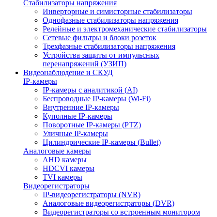
Стабилизаторы напряжения
Инверторные и симисторные стабилизаторы
Однофазные стабилизаторы напряжения
Релейные и электромеханические стабилизаторы
Сетевые фильтры и блоки розеток
Трехфазные стабилизаторы напряжения
Устройства защиты от импульсных
перенапряжений (УЗИП)
Видеонаблюдение и СКУД
IP-камеры
IP-камеры с аналитикой (AI)
Беспроводные IP-камеры (Wi-Fi)
Внутренние IP-камеры
Куполные IP-камеры
Поворотные IP-камеры (PTZ)
Уличные IP-камеры
Цилиндрические IP-камеры (Bullet)
Аналоговые камеры
AHD камеры
HDCVI камеры
TVI камеры
Видеорегистраторы
IP-видеорегистраторы (NVR)
Аналоговые видеорегистраторы (DVR)
Видеорегистраторы со встроенным монитором