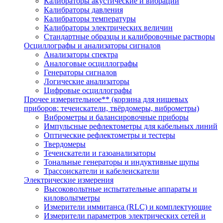
Калибраторы акустические и вибрации
Калибраторы давления
Калибраторы температуры
Калибраторы электрических величин
Стандартные образцы и калибровочные растворы
Осциллографы и анализаторы сигналов
Анализаторы спектра
Аналоговые осциллографы
Генераторы сигналов
Логические анализаторы
Цифровые осциллографы
Прочее измерительное** (корзина для нишевых
приборов: течеискатели, твёрдомеры, виброметры)
Виброметры и балансировочные приборы
Импульсные рефлектометры для кабельных линий
Оптические рефлектометры и тестеры
Твердомеры
Течеискатели и газоанализаторы
Тональные генераторы и индуктивные щупы
Трассоискатели и кабелеискатели
Электрические измерения
Высоковольтные испытательные аппараты и
киловольтметры
Измерители иммитанса (RLC) и комплектующие
Измерители параметров электрических сетей и