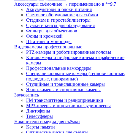
Аксессуары съёмочные → переименовано в **9.7
Аккумуляторы и блоки питания
Световое оборудование для съёмки
Стэдикам и гиростабилизаторы
Сумки и кейсы для оборудования
Фильтры для объективов
Фоны и хромакей
Штативы и моноподы
Видеокамеры профессиональные
PTZ-камеры и роботизированные головы
Кинокамеры и цифровые кинематографические
камеры
Профессиональные камкордеры
Специализированные камеры (тепловизионные,
подводные, панорамные)
Студийные и трансляционные камеры
Экшн-камеры и спортивные камеры
Звукозапись
FM-трансмиттеры и радиоприемники
MP3-плееры и портативные аудиоплееры
Диктофоны
Телесуфлеры
Накопители и медиа для съёмки
Карты памяти
Оптические диски для съёмки