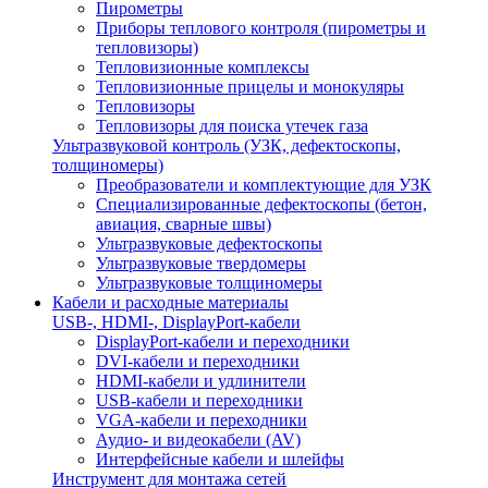
Пирометры
Приборы теплового контроля (пирометры и
тепловизоры)
Тепловизионные комплексы
Тепловизионные прицелы и монокуляры
Тепловизоры
Тепловизоры для поиска утечек газа
Ультразвуковой контроль (УЗК, дефектоскопы,
толщиномеры)
Преобразователи и комплектующие для УЗК
Специализированные дефектоскопы (бетон,
авиация, сварные швы)
Ультразвуковые дефектоскопы
Ультразвуковые твердомеры
Ультразвуковые толщиномеры
Кабели и расходные материалы
USB-, HDMI-, DisplayPort-кабели
DisplayPort-кабели и переходники
DVI-кабели и переходники
HDMI-кабели и удлинители
USB-кабели и переходники
VGA-кабели и переходники
Аудио- и видеокабели (AV)
Интерфейсные кабели и шлейфы
Инструмент для монтажа сетей