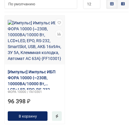
[Импульс] Импульс ИБП
ФОРА 10000 {~230В,
10000ВА/10000 Вт,
LCD+LED, EPO, RS-232,
ФОРА 10000 / FA10301
SmartSlot, USB, АКБ 16х9Ач,
96 398 ₽
ЗУ 5А, Клеммная колодка,
Автомат АС 63А} {FF10301}
В корзину