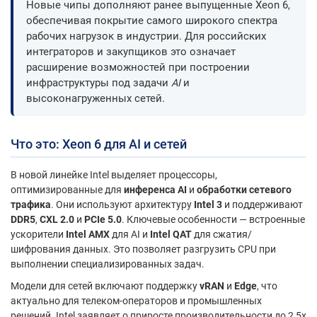
Новые чипы дополняют ранее выпущенные Xeon 6,
обеспечивая покрытие самого широкого спектра
рабочих нагрузок в индустрии. Для российских
интеграторов и закупщиков это означает
расширение возможностей при построении
инфраструктуры под задачи
AI
и
высоконагруженных сетей.
Что это: Xeon 6 для AI и сетей
В новой линейке Intel выделяет процессоры,
оптимизированные для
инференса AI
и
обработки сетевого
трафика
. Они используют архитектуру
Intel 3
и поддерживают
DDR5
,
CXL 2.0
и
PCIe 5.0
. Ключевые особенности — встроенные
ускорители
Intel AMX
для AI и
Intel QAT
для сжатия/
шифрования данных. Это позволяет разгрузить CPU при
выполнении специализированных задач.
Модели для сетей включают поддержку
vRAN
и
Edge
, что
актуально для телеком-операторов и промышленных
решений. Intel заявляет о приросте производительности до 2,5x