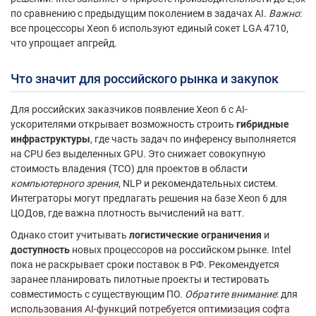
по сравнению с предыдущим поколением в задачах AI.
Важно
:
все процессоры Xeon 6 используют единый сокет LGA 4710,
что упрощает апгрейд.
Что значит для российского рынка и закупок
Для российских заказчиков появление Xeon 6 с AI-
ускорителями открывает возможность строить
гибридные
инфраструктуры
, где часть задач по инференсу выполняется
на CPU без выделенных GPU. Это снижает совокупную
стоимость владения (TCO) для проектов в области
компьютерного зрения
, NLP и рекомендательных систем.
Интеграторы могут предлагать решения на базе Xeon 6 для
ЦОДов, где важна плотность вычислений на ватт.
Однако стоит учитывать
логистические ограничения
и
доступность
новых процессоров на российском рынке. Intel
пока не раскрывает сроки поставок в РФ. Рекомендуется
заранее планировать пилотные проекты и тестировать
совместимость с существующим ПО.
Обратите внимание
: для
использования AI-функций потребуется оптимизация софта