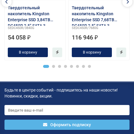
Твердотельный
Твердотельный
накопитель Kingston
накопитель Kingston
Enterprise SSD 3,84TB
Enterprise SSD 7,68TB
DC450R 2.5" SATA 3
DC450R 2.5" SATA 3
SEDC450R/3840G
SEDC450R/7680G
R560/W525MB/s 3D TLC
R560/W504MB/s 3D TLC
54 058 ₽
116 946 ₽
MTBF 2М 99 000/26 000
MTBF 2М 99 000/19 000
IOPS 0,4DWPD (Entry Level
IOPS 0,3DWPD (Entry Level
Enterprise/Server) 3 years
Enterprise/Server) 3 years
В корзину
В корзину
Будьте в центре событий - подпишитесь на наши новости!
Новинки, скидки, акции.
Оформить подписку