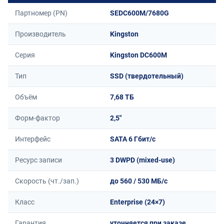
Партномер (PN)
SEDC600M/7680G
Производитель
Kingston
Серия
Kingston DC600M
Тип
SSD (твердотельный)
Объём
7,68 ТБ
Форм-фактор
2,5"
Интерфейс
SATA 6 Гбит/с
Ресурс записи
3 DWPD (mixed-use)
Скорость (чт./зап.)
до 560 / 530 МБ/с
Класс
Enterprise (24×7)
Гарантия
уточняется при заказе