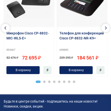
Микрофон Cisco CP-8832-
Телефон для конференций
MIC-WLS-E=
Cisco CP-8832-NR-K9=
893467
698885
72 695 ₽
184 561 ₽
82 476 ₽
209 395 ₽
В корзину
В корзину
Будьте в центре событий - подпишитесь на наши новости!
Новинки, скидки, акции.