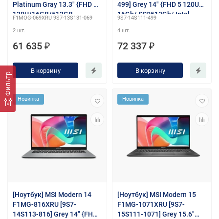
Platinum Gray 13.3" {FHD 5
499] Grey 14" {FHD 5 120U/
120U/16GB/512GB
16Gb/ SSD512Gb/ Intel
F1MOG-069XRU 9S7-13S131-069
9S7-14S111-499
SSD/backlight/DOS}
Graphics /Windows 11 Pro}
2 шт.
4 шт.
61 635 ₽
72 337 ₽
В корзину
В корзину
Фильтр
Новинка
Новинка
[Ноутбук] MSI Modern 14
[Ноутбук] MSI Modern 15
F1MG-816XRU [9S7-
F1MG-1071XRU [9S7-
14S113-816] Grey 14" {FHD
15S111-1071] Grey 15.6"