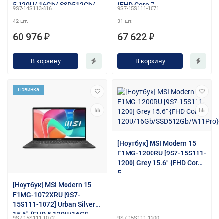
5 120U/ 16Gb/ SSD512Gb/
{FHD Core 7
9S7-14S113-816
9S7-15S111-1071
Intel Graphics / DOS}
150U/16Gb/SSD512Gb/DOS
42 шт.
31 шт.
}
60 976 ₽
67 622 ₽
В корзину
В корзину
Новинка
[Ноутбук] MSI Modern 15
F1MG-1200RU [9S7-15S111-
1200] Grey 15.6" {FHD Core
5
120U/16Gb/SSD512Gb/W11
[Ноутбук] MSI Modern 15
Pro}
F1MG-1072XRU [9S7-
15S111-1072] Urban Silver
15.6" {FHD 5 120U/16GB
9S7-15S111-1072
9S7-15S111-1200