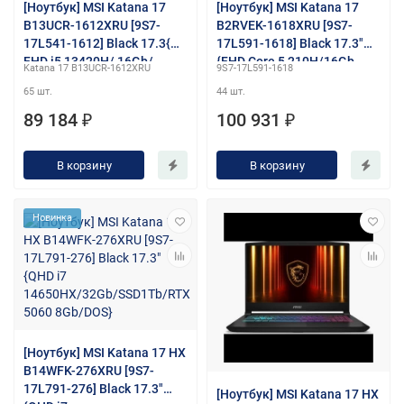
[Ноутбук] MSI Katana 17
[Ноутбук] MSI Katana 17
B13UCR-1612XRU [9S7-
B2RVEK-1618XRU [9S7-
17L541-1612] Black 17.3{
17L591-1618] Black 17.3"
FHD i5 13420H/ 16Gb/
{FHD Core 5 210H/16Gb
Katana 17 B13UCR-1612XRU
9S7-17L591-1618
SSD1Tb /RTX 3050
/SSD 1Tb /RTX4050 6Gb /
65 шт.
44 шт.
4Gb/DOS}
NoOS}
89 184 ₽
100 931 ₽
В корзину
В корзину
Новинка
[Ноутбук] MSI Katana 17 HX
B14WFK-276XRU [9S7-
17L791-276] Black 17.3"
[Ноутбук] MSI Katana 17 HX