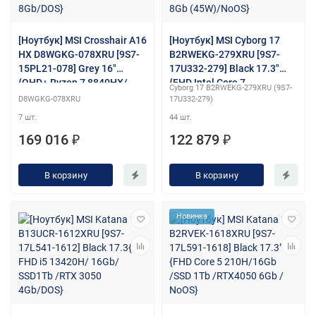
[Ноутбук] MSI Crosshair A16
[Ноутбук] MSI Cyborg 17
HX D8WGKG-078XRU [9S7-
B2RWEKG-279XRU [9S7-
15PL21-078] Grey 16"
17U332-279] Black 17.3"
{QHD+ Ryzen 7 8840HX/
{FHD Intel Core 7
Cyborg 17 B2RWEKG-279XRU (9S7-
32Gb/ SSD1Tb/RTX5070
240H/16Gb/SSD1Tb/RTX50
D8WGKG-078XRU
17U332-279)
8Gb/DOS}
50 8Gb (45W)/NoOS}
7 шт.
44 шт.
169 016 ₽
122 879 ₽
В корзину
В корзину
Новинка