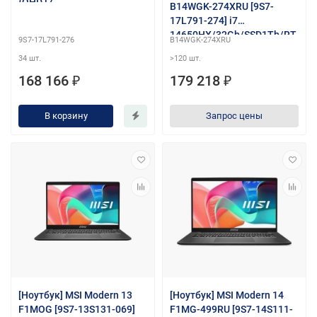
{QHD i7
B14WGK-274XRU [9S7-
14650HX/32Gb/SSD1Tb/RT
17L791-274] i7
X 5060 8Gb/DOS}
14650HX/32Gb/SSD1Tb/RT
9S7-17L791-276
B14WGK-274XRU
X 5070
34 шт.
>120 шт.
8Gb/17.3"/IPS/QHD/DOS/bl
ack
168 166 ₽
179 218 ₽
В корзину
Запрос цены
[Ноутбук] MSI Modern 13
[Ноутбук] MSI Modern 14
F1MOG [9S7-13S131-069]
F1MG-499RU [9S7-14S111-