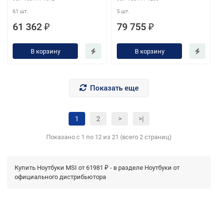
(16GB*1)/512GB
61 шт.
5 шт.
SSD/backligh/DOS}
61 362 ₽
79 755 ₽
В корзину
В корзину
Показать еще
1
2
>
>|
Показано с 1 по 12 из 21 (всего 2 страниц)
Купить Ноутбуки MSI от 61981 ₽ - в разделе Ноутбуки от
официального дистрибьютора