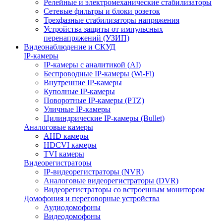
Релейные и электромеханические стабилизаторы
Сетевые фильтры и блоки розеток
Трехфазные стабилизаторы напряжения
Устройства защиты от импульсных
перенапряжений (УЗИП)
Видеонаблюдение и СКУД
IP-камеры
IP-камеры с аналитикой (AI)
Беспроводные IP-камеры (Wi-Fi)
Внутренние IP-камеры
Куполные IP-камеры
Поворотные IP-камеры (PTZ)
Уличные IP-камеры
Цилиндрические IP-камеры (Bullet)
Аналоговые камеры
AHD камеры
HDCVI камеры
TVI камеры
Видеорегистраторы
IP-видеорегистраторы (NVR)
Аналоговые видеорегистраторы (DVR)
Видеорегистраторы со встроенным монитором
Домофония и переговорные устройства
Аудиодомофоны
Видеодомофоны