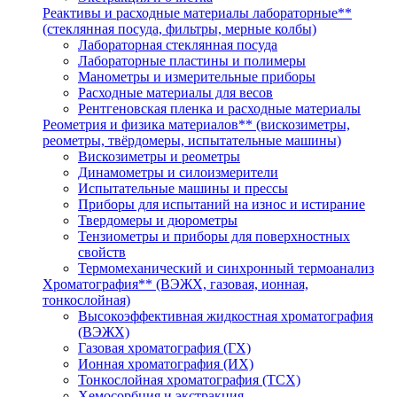
Реактивы и расходные материалы лабораторные**
(стеклянная посуда, фильтры, мерные колбы)
Лабораторная стеклянная посуда
Лабораторные пластины и полимеры
Манометры и измерительные приборы
Расходные материалы для весов
Рентгеновская пленка и расходные материалы
Реометрия и физика материалов** (вискозиметры,
реометры, твёрдомеры, испытательные машины)
Вискозиметры и реометры
Динамометры и силоизмерители
Испытательные машины и прессы
Приборы для испытаний на износ и истирание
Твердомеры и дюрометры
Тензиометры и приборы для поверхностных
свойств
Термомеханический и синхронный термоанализ
Хроматография** (ВЭЖХ, газовая, ионная,
тонкослойная)
Высокоэффективная жидкостная хроматография
(ВЭЖХ)
Газовая хроматография (ГХ)
Ионная хроматография (ИХ)
Тонкослойная хроматография (ТСХ)
Хемосорбция и экстракция