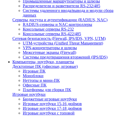
Промышленные маршрутизаторы и шлюзы
Распределители и разветвители RS-232/485
Системы удаленного ввода/вывода и модули сбора
данных
Серверы доступа и аутентификации (RADIUS, NAC)
RADIUS-серверы и NAC-контроллеры
Консольные серверы RS-232
Консольные серверы RS-422/485
Сетевая безопасность (Firewall, IPS/IDS, VPN, UTM)
UTM-устройства (Unified Threat Management)
VPN-концентраторы и шлюзы
Межсетевые экраны (Firewall)
Системы предотвращения вторжений (IPS/IDS)
Компьютеры, ноутбуки, планшеты
Десктопные ПК (офисные, игровые)
Игровые ПК
Моноблоки
Неттопы и мини-ПК
Офисные ПК
Платформы для сборки ПК
Игровые ноутбуки
Бюджетные игровые ноутбуки
Игровые ноутбуки 15-16 дюймов
Игровые ноутбуки 17-18 дюймов
Игровые ноутбуки с топовой