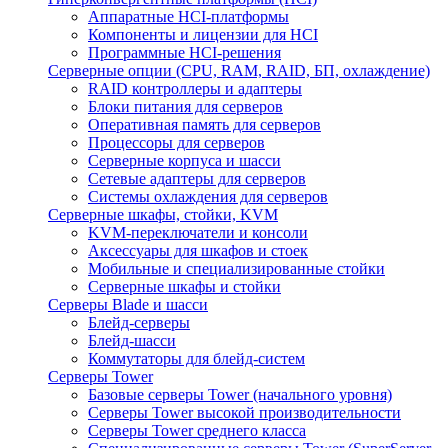
Аппаратные HCI-платформы
Компоненты и лицензии для HCI
Программные HCI-решения
Серверные опции (CPU, RAM, RAID, БП, охлаждение)
RAID контроллеры и адаптеры
Блоки питания для серверов
Оперативная память для серверов
Процессоры для серверов
Серверные корпуса и шасси
Сетевые адаптеры для серверов
Системы охлаждения для серверов
Серверные шкафы, стойки, KVM
KVM-переключатели и консоли
Аксессуары для шкафов и стоек
Мобильные и специализированные стойки
Серверные шкафы и стойки
Серверы Blade и шасси
Блейд-серверы
Блейд-шасси
Коммутаторы для блейд-систем
Серверы Tower
Базовые серверы Tower (начального уровня)
Серверы Tower высокой производительности
Серверы Tower среднего класса