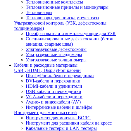
Тепловизионные комплексы
Тепловизионные прицелы и монокуляры
Тепловизоры
Тепловизоры для поиска утечек газа
Ультразвуковой контроль (УЗК, дефектоскопы,
толщиномеры)
Преобразователи и комплектующие для УЗК
Специализированные дефектоскопы (бетон,
авиация, сварные швы)
Ультразвуковые дефектоскопы
Ультразвуковые твердомеры
Ультразвуковые толщиномеры
Кабели и расходные материалы
USB-, HDMI-, DisplayPort-кабели
DisplayPort-кабели и переходники
DVI-кабели и переходники
HDMI-кабели и удлинители
USB-кабели и переходники
VGA-кабели и переходники
Аудио- и видеокабели (AV)
Интерфейсные кабели и шлейфы
Инструмент для монтажа сетей
Инструмент для монтажа ВОЛС
Инструмент для расшивки кабеля на кросс
Кабельные тестеры и LAN-тестеры