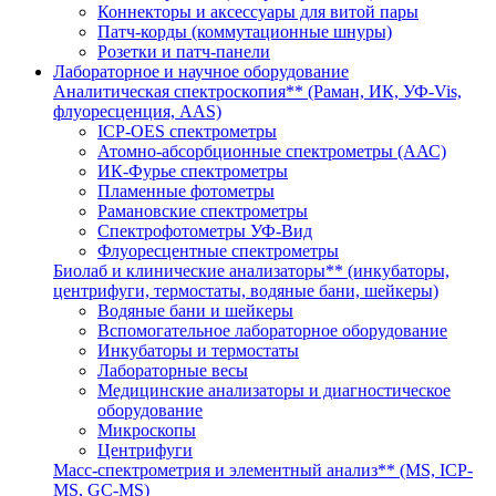
Коннекторы и аксессуары для витой пары
Патч-корды (коммутационные шнуры)
Розетки и патч-панели
Лабораторное и научное оборудование
Аналитическая спектроскопия** (Раман, ИК, УФ-Vis,
флуоресценция, AAS)
ICP-OES спектрометры
Атомно-абсорбционные спектрометры (ААС)
ИК-Фурье спектрометры
Пламенные фотометры
Рамановские спектрометры
Спектрофотометры УФ-Вид
Флуоресцентные спектрометры
Биолаб и клинические анализаторы** (инкубаторы,
центрифуги, термостаты, водяные бани, шейкеры)
Водяные бани и шейкеры
Вспомогательное лабораторное оборудование
Инкубаторы и термостаты
Лабораторные весы
Медицинские анализаторы и диагностическое
оборудование
Микроскопы
Центрифуги
Масс-спектрометрия и элементный анализ** (MS, ICP-
MS, GC-MS)