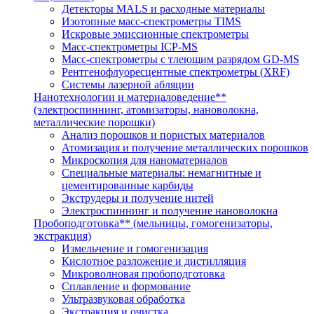
Детекторы MALS и расходные материалы
Изотопные масс-спектрометры TIMS
Искровые эмиссионные спектрометры
Масс-спектрометры ICP-MS
Масс-спектрометры с тлеющим разрядом GD-MS
Рентгенофлуоресцентные спектрометры (XRF)
Системы лазерной абляции
Нанотехнологии и материаловедение**
(электроспиннинг, атомизаторы, нановолокна,
металлические порошки)
Анализ порошков и пористых материалов
Атомизация и получение металлических порошков
Микроскопия для наноматериалов
Специальные материалы: немагнитные и
цементированные карбиды
Экструдеры и получение нитей
Электроспиннинг и получение нановолокна
Пробоподготовка** (мельницы, гомогенизаторы,
экстракция)
Измельчение и гомогенизация
Кислотное разложение и дистилляция
Микроволновая пробоподготовка
Сплавление и формование
Ультразвуковая обработка
Экстракция и очистка