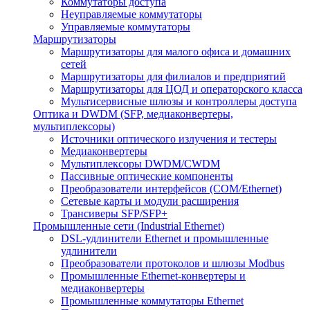
Коммутаторы доступа
Неуправляемые коммутаторы
Управляемые коммутаторы
Маршрутизаторы
Маршрутизаторы для малого офиса и домашних
сетей
Маршрутизаторы для филиалов и предприятий
Маршрутизаторы для ЦОД и операторского класса
Мультисервисные шлюзы и контроллеры доступа
Оптика и DWDM (SFP, медиаконвертеры,
мультиплексоры)
Источники оптического излучения и тестеры
Медиаконвертеры
Мультиплексоры DWDM/CWDM
Пассивные оптические компоненты
Преобразователи интерфейсов (COM/Ethernet)
Сетевые карты и модули расширения
Трансиверы SFP/SFP+
Промышленные сети (Industrial Ethernet)
DSL-удлинители Ethernet и промышленные
удлинители
Преобразователи протоколов и шлюзы Modbus
Промышленные Ethernet-конвертеры и
медиаконвертеры
Промышленные коммутаторы Ethernet