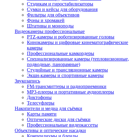
Стэдикам и гиростабилизаторы
Сумки и кейсы для оборудования
Фильтры для объективов
Фоны и хромакей
Штативы и моноподы
Видеокамеры профессиональные
PTZ-камеры и роботизированные головы
Кинокамеры и цифровые кинематографические
камеры
Профессиональные камкордеры
Специализированные камеры (тепловизионные,
подводные, панорамные)
Студийные и трансляционные камеры
Экшн-камеры и спортивные камеры
Звукозапись
FM-трансмиттеры и радиоприемники
MP3-плееры и портативные аудиоплееры
Диктофоны
Телесуфлеры
Накопители и медиа для съёмки
Карты памяти
Оптические диски для съёмки
Профессиональные видеокассеты
Объективы и оптические насадки
Компендиумы и бленды