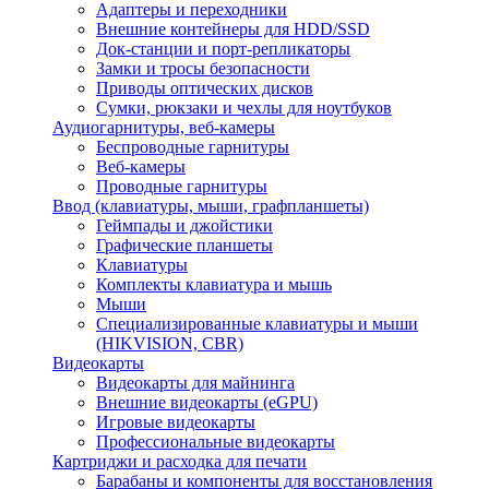
Адаптеры и переходники
Внешние контейнеры для HDD/SSD
Док-станции и порт-репликаторы
Замки и тросы безопасности
Приводы оптических дисков
Сумки, рюкзаки и чехлы для ноутбуков
Аудиогарнитуры, веб-камеры
Беспроводные гарнитуры
Веб-камеры
Проводные гарнитуры
Ввод (клавиатуры, мыши, графпланшеты)
Геймпады и джойстики
Графические планшеты
Клавиатуры
Комплекты клавиатура и мышь
Мыши
Специализированные клавиатуры и мыши
(HIKVISION, CBR)
Видеокарты
Видеокарты для майнинга
Внешние видеокарты (eGPU)
Игровые видеокарты
Профессиональные видеокарты
Картриджи и расходка для печати
Барабаны и компоненты для восстановления