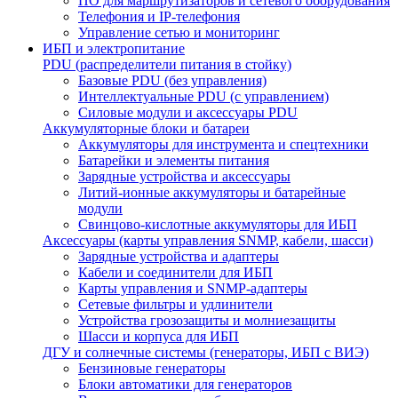
ПО для маршрутизаторов и сетевого оборудования
Телефония и IP-телефония
Управление сетью и мониторинг
ИБП и электропитание
PDU (распределители питания в стойку)
Базовые PDU (без управления)
Интеллектуальные PDU (с управлением)
Силовые модули и аксессуары PDU
Аккумуляторные блоки и батареи
Аккумуляторы для инструмента и спецтехники
Батарейки и элементы питания
Зарядные устройства и аксессуары
Литий-ионные аккумуляторы и батарейные
модули
Свинцово-кислотные аккумуляторы для ИБП
Аксессуары (карты управления SNMP, кабели, шасси)
Зарядные устройства и адаптеры
Кабели и соединители для ИБП
Карты управления и SNMP-адаптеры
Сетевые фильтры и удлинители
Устройства грозозащиты и молниезащиты
Шасси и корпуса для ИБП
ДГУ и солнечные системы (генераторы, ИБП с ВИЭ)
Бензиновые генераторы
Блоки автоматики для генераторов