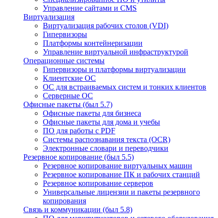
Управление сайтами и CMS
Виртуализация
Виртуализация рабочих столов (VDI)
Гипервизоры
Платформы контейнеризации
Управление виртуальной инфраструктурой
Операционные системы
Гипервизоры и платформы виртуализации
Клиентские ОС
ОС для встраиваемых систем и тонких клиентов
Серверные ОС
Офисные пакеты (был 5.7)
Офисные пакеты для бизнеса
Офисные пакеты для дома и учебы
ПО для работы с PDF
Системы распознавания текста (OCR)
Электронные словари и переводчики
Резервное копирование (был 5.5)
Резервное копирование виртуальных машин
Резервное копирование ПК и рабочих станций
Резервное копирование серверов
Универсальные лицензии и пакеты резервного
копирования
Связь и коммуникации (был 5.8)