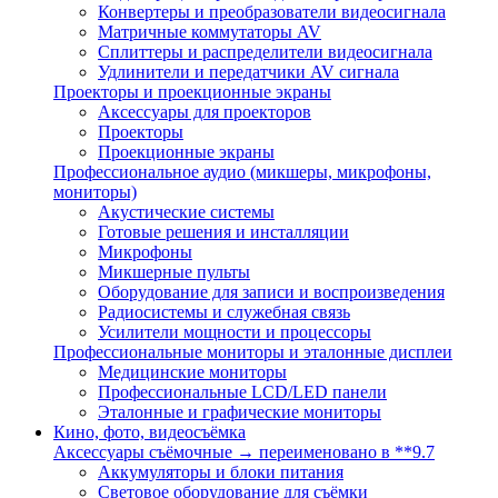
Конвертеры и преобразователи видеосигнала
Матричные коммутаторы AV
Сплиттеры и распределители видеосигнала
Удлинители и передатчики AV сигнала
Проекторы и проекционные экраны
Аксессуары для проекторов
Проекторы
Проекционные экраны
Профессиональное аудио (микшеры, микрофоны,
мониторы)
Акустические системы
Готовые решения и инсталляции
Микрофоны
Микшерные пульты
Оборудование для записи и воспроизведения
Радиосистемы и служебная связь
Усилители мощности и процессоры
Профессиональные мониторы и эталонные дисплеи
Медицинские мониторы
Профессиональные LCD/LED панели
Эталонные и графические мониторы
Кино, фото, видеосъёмка
Аксессуары съёмочные → переименовано в **9.7
Аккумуляторы и блоки питания
Световое оборудование для съёмки