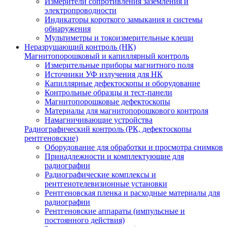
Измерители сопротивления заземления и
электропроводности
Индикаторы короткого замыкания и системы
обнаружения
Мультиметры и токоизмерительные клещи
Неразрушающий контроль (НК)
Магнитопорошковый и капиллярный контроль
Измерительные приборы магнитного поля
Источники УФ излучения для НК
Капиллярные дефектоскопы и оборудование
Контрольные образцы и тест-панели
Магнитопорошковые дефектоскопы
Материалы для магнитопорошкового контроля
Намагничивающие устройства
Радиографический контроль (РК, дефектоскопы
рентгеновские)
Оборудование для обработки и просмотра снимков
Принадлежности и комплектующие для
радиографии
Радиографические комплексы и
рентгенотелевизионные установки
Рентгеновская пленка и расходные материалы для
радиографии
Рентгеновские аппараты (импульсные и
постоянного действия)