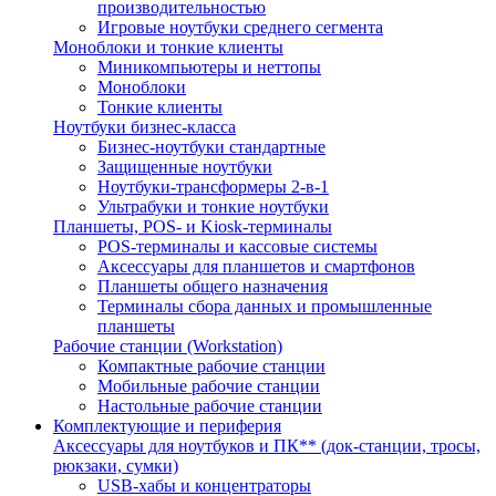
производительностью
Игровые ноутбуки среднего сегмента
Моноблоки и тонкие клиенты
Миникомпьютеры и неттопы
Моноблоки
Тонкие клиенты
Ноутбуки бизнес-класса
Бизнес-ноутбуки стандартные
Защищенные ноутбуки
Ноутбуки-трансформеры 2-в-1
Ультрабуки и тонкие ноутбуки
Планшеты, POS- и Kiosk-терминалы
POS-терминалы и кассовые системы
Аксессуары для планшетов и смартфонов
Планшеты общего назначения
Терминалы сбора данных и промышленные
планшеты
Рабочие станции (Workstation)
Компактные рабочие станции
Мобильные рабочие станции
Настольные рабочие станции
Комплектующие и периферия
Аксессуары для ноутбуков и ПК** (док-станции, тросы,
рюкзаки, сумки)
USB-хабы и концентраторы