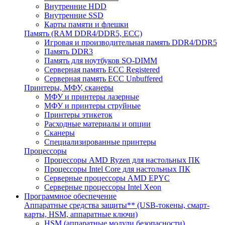
Внутренние HDD
Внутренние SSD
Карты памяти и флешки
Память (RAM DDR4/DDR5, ECC)
Игровая и производительная память DDR4/DDR5
Память DDR3
Память для ноутбуков SO-DIMM
Серверная память ECC Registered
Серверная память ECC Unbuffered
Принтеры, МФУ, сканеры
МФУ и принтеры лазерные
МФУ и принтеры струйные
Принтеры этикеток
Расходные материалы и опции
Сканеры
Специализированные принтеры
Процессоры
Процессоры AMD Ryzen для настольных ПК
Процессоры Intel Core для настольных ПК
Серверные процессоры AMD EPYC
Серверные процессоры Intel Xeon
Программное обеспечение
Аппаратные средства защиты** (USB-токены, смарт-
карты, HSM, аппаратные ключи)
HSM (аппаратные модули безопасности)