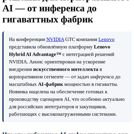
AI — от инференса до
гигаваттных фабрик
На конференции
NVIDIA
GTC компания
Lenovo
представила обновлённую платформу
Lenovo
Hybrid AI Advantage™
с интеграцией решений
NVIDIA. Анонс ориентирован на ускорение
внедрения
искусственного интеллекта
в
корпоративном сегменте — от задач
инференса
до
масштабных
AI-фабрик
мощностью в гигаватты.
Новинка нацелена на обеспечение готовых к
производству сценариев AI, что особенно актуально
для российских интеграторов и закупщиков,
работающих с высоконагруженными системами.