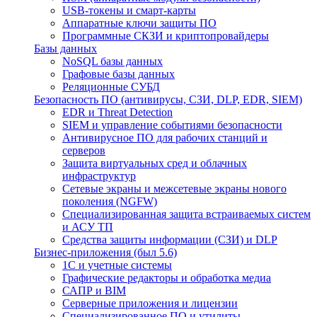
USB-токены и смарт-карты
Аппаратные ключи защиты ПО
Программные СКЗИ и криптопровайдеры
Базы данных
NoSQL базы данных
Графовые базы данных
Реляционные СУБД
Безопасность ПО (антивирусы, СЗИ, DLP, EDR, SIEM)
EDR и Threat Detection
SIEM и управление событиями безопасности
Антивирусное ПО для рабочих станций и
серверов
Защита виртуальных сред и облачных
инфраструктур
Сетевые экраны и межсетевые экраны нового
поколения (NGFW)
Специализированная защита встраиваемых систем
и АСУ ТП
Средства защиты информации (СЗИ) и DLP
Бизнес-приложения (был 5.6)
1С и учетные системы
Графические редакторы и обработка медиа
САПР и BIM
Серверные приложения и лицензии
Специализированное ПО и утилиты