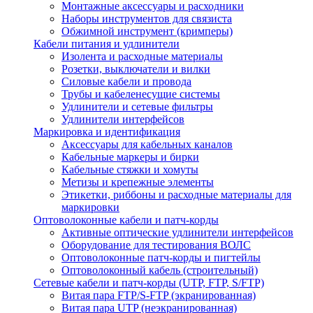
Монтажные аксессуары и расходники
Наборы инструментов для связиста
Обжимной инструмент (кримперы)
Кабели питания и удлинители
Изолента и расходные материалы
Розетки, выключатели и вилки
Силовые кабели и провода
Трубы и кабеленесущие системы
Удлинители и сетевые фильтры
Удлинители интерфейсов
Маркировка и идентификация
Аксессуары для кабельных каналов
Кабельные маркеры и бирки
Кабельные стяжки и хомуты
Метизы и крепежные элементы
Этикетки, риббоны и расходные материалы для
маркировки
Оптоволоконные кабели и патч-корды
Активные оптические удлинители интерфейсов
Оборудование для тестирования ВОЛС
Оптоволоконные патч-корды и пигтейлы
Оптоволоконный кабель (строительный)
Сетевые кабели и патч-корды (UTP, FTP, S/FTP)
Витая пара FTP/S-FTP (экранированная)
Витая пара UTP (неэкранированная)