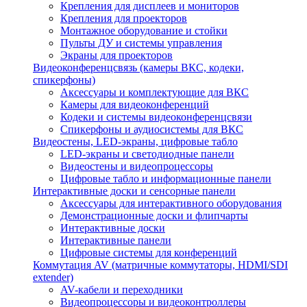
Крепления для дисплеев и мониторов
Крепления для проекторов
Монтажное оборудование и стойки
Пульты ДУ и системы управления
Экраны для проекторов
Видеоконференцсвязь (камеры ВКС, кодеки,
спикерфоны)
Аксессуары и комплектующие для ВКС
Камеры для видеоконференций
Кодеки и системы видеоконференцсвязи
Спикерфоны и аудиосистемы для ВКС
Видеостены, LED-экраны, цифровые табло
LED-экраны и светодиодные панели
Видеостены и видеопроцессоры
Цифровые табло и информационные панели
Интерактивные доски и сенсорные панели
Аксессуары для интерактивного оборудования
Демонстрационные доски и флипчарты
Интерактивные доски
Интерактивные панели
Цифровые системы для конференций
Коммутация AV (матричные коммутаторы, HDMI/SDI
extender)
AV-кабели и переходники
Видеопроцессоры и видеоконтроллеры