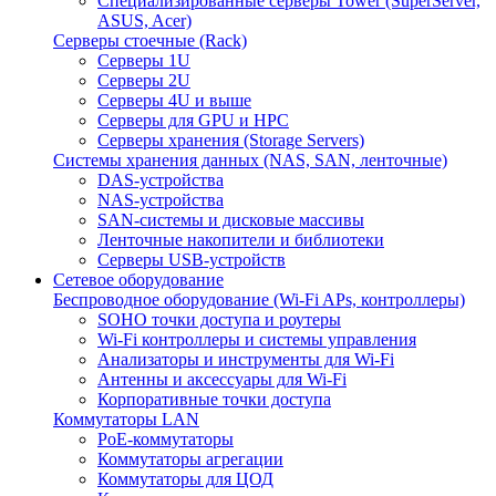
Специализированные серверы Tower (SuperServer,
ASUS, Acer)
Серверы стоечные (Rack)
Серверы 1U
Серверы 2U
Серверы 4U и выше
Серверы для GPU и HPC
Серверы хранения (Storage Servers)
Системы хранения данных (NAS, SAN, ленточные)
DAS-устройства
NAS-устройства
SAN-системы и дисковые массивы
Ленточные накопители и библиотеки
Серверы USB-устройств
Сетевое оборудование
Беспроводное оборудование (Wi-Fi APs, контроллеры)
SOHO точки доступа и роутеры
Wi-Fi контроллеры и системы управления
Анализаторы и инструменты для Wi-Fi
Антенны и аксессуары для Wi-Fi
Корпоративные точки доступа
Коммутаторы LAN
PoE-коммутаторы
Коммутаторы агрегации
Коммутаторы для ЦОД