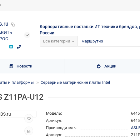
и
s.ru
Корпоративные поставки ИТ техники брендов, 
АВИТЬ
России
РОС
Все категории
Новости
Акции
аты и платформы
Серверные материнские платы Intel
S Z11PA-U12
Модель:
6445
Артикул:
6445
Производитель:
ASU
Артикул:
Z11P