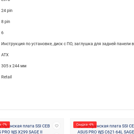
24 pin
8 pin
6
Инструкция по установке, диск с ПО, заглушка для задней панели вв
ATX
305 x 244 мм
Retail
 -7%
Скидка -6%