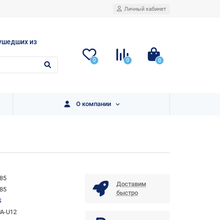
Личный кабинет
ушедших из
0
0
0
О компании
85
Доставим
85
быстро
S
A-U12