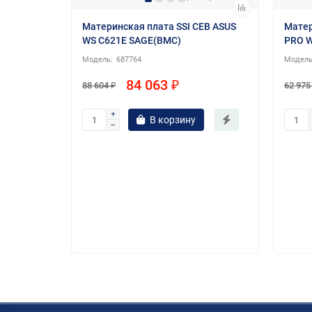
Материнская плата SSI CEB ASUS
Матер
WS C621E SAGE(BMC)
PRO W
687764
84 063 ₽
88 604 ₽
62 975
В корзину
X
F-B