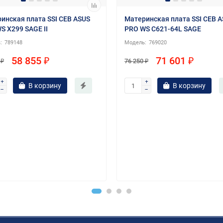
инская плата SSI CEB ASUS
Материнская плата SSI CEB 
S X299 SAGE II
PRO WS C621-64L SAGE
789148
769020
58 855 ₽
71 601 ₽
 ₽
76 250 ₽
В корзину
В корзину