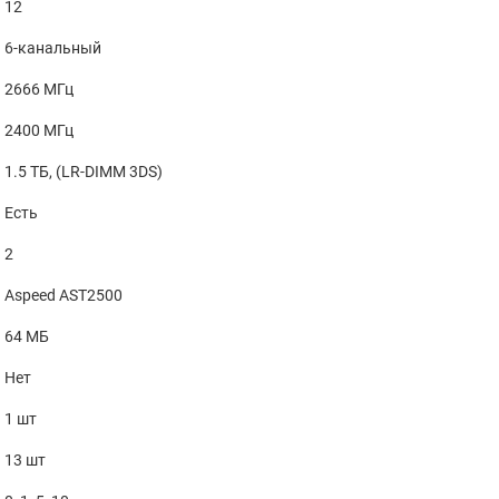
12
6-канальный
2666 МГц
2400 МГц
1.5 ТБ, (LR-DIMM 3DS)
Есть
2
Aspeed AST2500
64 МБ
Нет
1 шт
13 шт