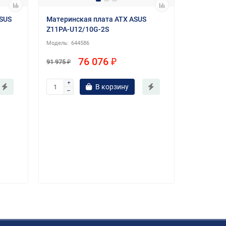
ASUS
Материнская плата ATX ASUS
Z11PA-U12/10G-2S
644586
76 076 ₽
91 975 ₽
В корзину
Материнс
C422 PRO
64
59 970