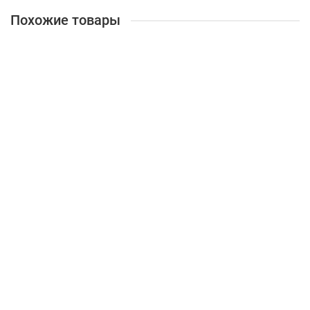
Похожие товары
Подписка ZYXEL SECUEXTENDER-ZZ3Y50F
851614
412 940 ₽
В корзину