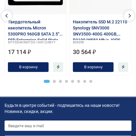
Твердотельный
Накопитель SSD M.2 22110
накопитель Micron
Synology SNV3000
5300PRO 960GB SATA 2.5"
SNV3500-400G 400GB,
SSD Enterprise Solid State
R3100/W550 Mb/s, IOPS
MTFDDAK960TDS-1AW1ZABYY
804398
Drive, 1 year, OEM
205K/40K, MTBF 1,8M
17 114 ₽
30 564 ₽
В корзину
В корзину
Будьте в центре событий - подпишитесь на наши новости!
Новинки, скидки, акции.