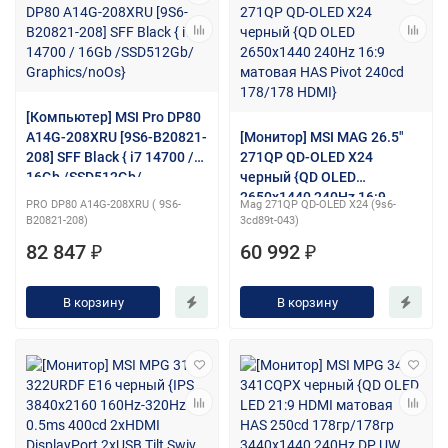
[Компьютер] MSI Pro DP80
A14G-208XRU [9S6-B20821-
[Монитор] MSI MAG 26.5"
208] SFF Black { i7 14700 /
271QP QD-OLED X24
16Gb /SSD512Gb/
черный {QD OLED
Graphics/noOs}
2650x1440 240Hz 16:9
PRO DP80 A14G-208XRU ( 9S6-
Mag 271QP QD-OLED X24 (9s6-
матовая HAS Pivot 240cd
B20821-208)
3cd89t-043)
178/178 HDMI}
82 847 ₽
60 992 ₽
В корзину
В корзину