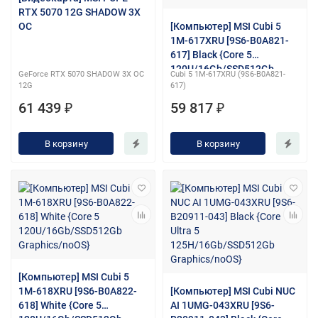
RTX 5070 12G SHADOW 3X
OC
[Компьютер] MSI Cubi 5
1M-617XRU [9S6-B0A821-
617] Black {Core 5
120U/16Gb/SSD512Gb
GeForce RTX 5070 SHADOW 3X OC
Cubi 5 1M-617XRU (9S6-B0A821-
Graphics/noOS}
12G
617)
61 439 ₽
59 817 ₽
В корзину
В корзину
[Компьютер] MSI Cubi 5
1M-618XRU [9S6-B0A822-
[Компьютер] MSI Cubi NUC
618] White {Core 5
AI 1UMG-043XRU [9S6-