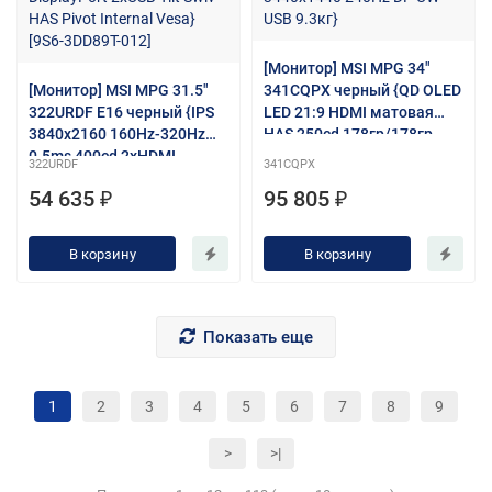
[Монитор] MSI MPG 34"
[Монитор] MSI MPG 31.5"
341CQPX черный {QD OLED
322URDF E16 черный {IPS
LED 21:9 HDMI матовая
3840x2160 160Hz-320Hz
HAS 250cd 178гр/178гр
0.5ms 400cd 2xHDMI
3440x1440 240Hz DP UW
322URDF
341CQPX
DisplayPort 2xUSB Tilt Swiv
USB 9.3кг}
54 635 ₽
95 805 ₽
HAS Pivot Internal Vesa}
[9S6-3DD89T-012]
В корзину
В корзину
Показать еще
1
2
3
4
5
6
7
8
9
>
>|