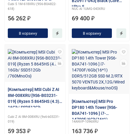
120U/16Gb/SSD512Gb
B20911-043] Black {Core
Cubi 5 1M-618XRU (9S6-B0A822-
Graphics/noOS}
Ultra 5
618)
NUC AI 1UMG-043XRU
125H/16Gb/SSD512Gb
56 262 ₽
69 400 ₽
Graphics/noOS}
В корзину
В корзину
[Компьютер] MSI Cubi Z AI
8M-008XRU [9S6-B03231-
019] {Ryzen 5 8645HS (4.3)/
[Компьютер] MSI Pro
16Gb/ SSD512Gb
DP180 14th Tower [9S6-
/760MnoOs}
B0A741-1096 ] i7-
Cubi Z AI 8M-008XRU (9s6-b03231-
14700F/6Gb(16*1)
019)
14ANVP-1096XRU
DDR5/512GB SSD M.2/RTX
59 353 ₽
163 736 ₽
5070 VENTUS 2X,12G/Wired