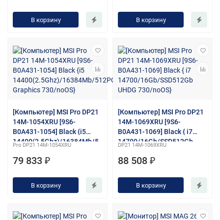
keyboard&Mouse/noOS}
В корзину
В корзину
[Компьютер] MSI Pro DP21
[Компьютер] MSI Pro DP21
14M-1054XRU [9S6-
14M-1069XRU [9S6-
B0A431-1054] Black {i5
B0A431-1069] Black { i7
14400(2.5Ghz)/16384Mb/5
14700/16Gb/SSD512Gb
Pro DP21 14M-1054XRU
DP21 14M-1069XRU
12PCISSDGb/UHD Graphics
UHDG 730/noOS}
79 833 ₽
88 508 ₽
730/noOS}
В корзину
В корзину