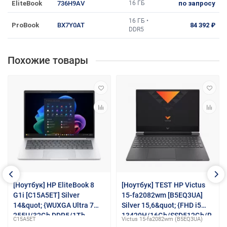
EliteBook
736H9AV
16 ГБ
по запросу
16 ГБ •
ProBook
BX7Y0AT
84 392 ₽
DDR5
Похожие товары
[Ноутбук] HP EliteBook 8
[Ноутбук] TEST HP Victus
G1i [C15A5ET] Silver
15-fa2082wm [B5EQ3UA]
14&quot; {WUXGA Ultra 7
Silver 15,6&quot; {FHD i5
255U/32Gb DDR5/1Tb
13420H/16Gb/SSD512Gb/R
C15A5ET
Victus 15-fa2082wm (B5EQ3UA)
SSD/Windows 11 Pro}
TX4050 6Gb/W11HML}