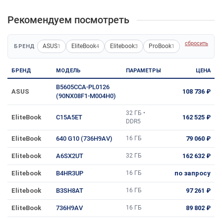
Рекомендуем посмотреть
сбросить
ASUS
EliteBook
Elitebook
ProBook
БРЕНД
1
4
3
1
БРЕНД
МОДЕЛЬ
ПАРАМЕТРЫ
ЦЕНА
B5605CCA-PL0126
ASUS
108 736 ₽
(90NX08F1-M004H0)
32 ГБ •
EliteBook
C15A5ET
162 525 ₽
DDR5
EliteBook
640 G10 (736H9AV)
16 ГБ
79 060 ₽
Elitebook
A6SX2UT
32 ГБ
162 632 ₽
Elitebook
B4HR3UP
16 ГБ
по запросу
Elitebook
B3SH8AT
16 ГБ
97 261 ₽
EliteBook
736H9AV
16 ГБ
89 802 ₽