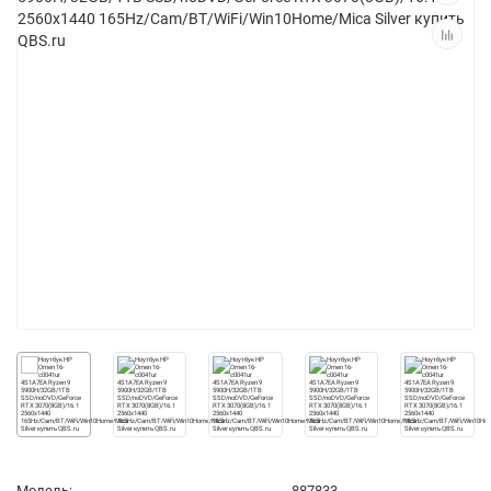
Модель:
887833