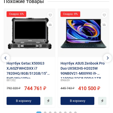
Похожие товары
Скидка -6%
Скидка -8%
Ноутбук Getac X500G3
Ноутбук ASUS Zenbook Pro
XJ6SZFWHCDXX i7
Duo UX582HS-H2025W
7820HQ/8GB/512GB/15"
90NB0V21-M00990 i9-
FHD/Win10Pro
11900H/32GB DDR4/1TB
881352
896659
SSD/15,6"
744 761 ₽
410 500 ₽
792 320 ₽
445 743 ₽
UHD/touch/GeForce RTX
3080
8GB/WiFi/BT/cam/Win11Ho
В корзину
В корзину
me/blu