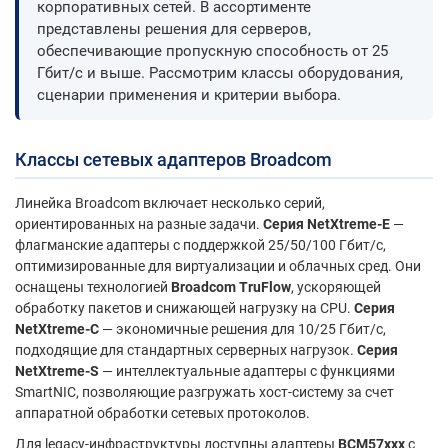
корпоративных сетей. В ассортименте
представлены решения для серверов,
обеспечивающие пропускную способность от 25
Гбит/с и выше. Рассмотрим классы оборудования,
сценарии применения и критерии выбора.
Классы сетевых адаптеров Broadcom
Линейка Broadcom включает несколько серий,
ориентированных на разные задачи.
Серия NetXtreme-E
—
флагманские адаптеры с поддержкой 25/50/100 Гбит/с,
оптимизированные для виртуализации и облачных сред. Они
оснащены технологией
Broadcom TruFlow
, ускоряющей
обработку пакетов и снижающей нагрузку на CPU.
Серия
NetXtreme-C
— экономичные решения для 10/25 Гбит/с,
подходящие для стандартных серверных нагрузок.
Серия
NetXtreme-S
— интеллектуальные адаптеры с функциями
SmartNIC, позволяющие разгружать хост-систему за счет
аппаратной обработки сетевых протоколов.
Для legacy-инфраструктуры доступны адаптеры
BCM57xxx
с