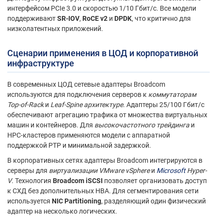
интерфейсом PCIe 3.0 и скоростью 1/10 Гбит/с. Все модели
поддерживают
SR-IOV
,
RoCE v2
и
DPDK
, что критично для
низколатентных приложений.
Сценарии применения в ЦОД и корпоративной
инфраструктуре
В современных ЦОД сетевые адаптеры Broadcom
используются для подключения серверов к
коммутаторам
Top-of-Rack
и
Leaf-Spine архитектуре
. Адаптеры 25/100 Гбит/с
обеспечивают агрегацию трафика от множества виртуальных
машин и контейнеров. Для
высокочастотного трейдинга
и
HPC-кластеров применяются модели с аппаратной
поддержкой PTP и минимальной задержкой.
В корпоративных сетях адаптеры Broadcom интегрируются в
серверы для
виртуализации VMware vSphere
и
Microsoft
Hyper-
V
. Технология
Broadcom iSCSI
позволяет организовать доступ
к СХД без дополнительных HBA. Для сегментирования сети
используется
NIC Partitioning
, разделяющий один физический
адаптер на несколько логических.