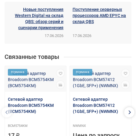
Новые поступления
Поступление серверных
Western Digital на склад
процессоров AMD EPYC на
QBS: обзор серий и
склад QBS
сценарии применения
17.06.2026
17.06.2026
Связанные товары
Новинка
Новинка
Сетевой адаптер
Сетевой адаптер
Broadcom BCM5754KM
Broadcom BCM57412
(BCM5754KM)
(1GbE, SFP+) (NWMNX)
BCM5754KM
NWMNX
17 ₽
Цена по запросу