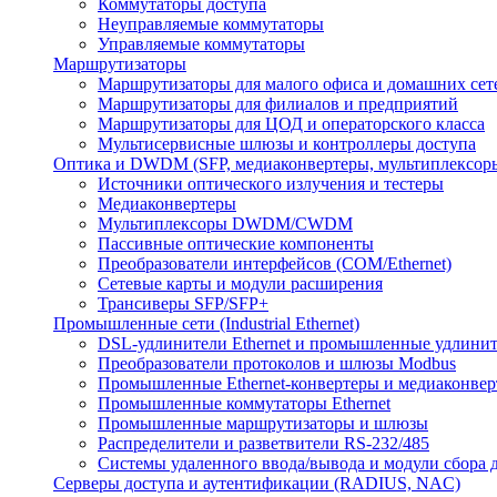
Коммутаторы доступа
Неуправляемые коммутаторы
Управляемые коммутаторы
Маршрутизаторы
Маршрутизаторы для малого офиса и домашних сет
Маршрутизаторы для филиалов и предприятий
Маршрутизаторы для ЦОД и операторского класса
Мультисервисные шлюзы и контроллеры доступа
Оптика и DWDM (SFP, медиаконвертеры, мультиплексор
Источники оптического излучения и тестеры
Медиаконвертеры
Мультиплексоры DWDM/CWDM
Пассивные оптические компоненты
Преобразователи интерфейсов (COM/Ethernet)
Сетевые карты и модули расширения
Трансиверы SFP/SFP+
Промышленные сети (Industrial Ethernet)
DSL-удлинители Ethernet и промышленные удлини
Преобразователи протоколов и шлюзы Modbus
Промышленные Ethernet-конвертеры и медиаконве
Промышленные коммутаторы Ethernet
Промышленные маршрутизаторы и шлюзы
Распределители и разветвители RS-232/485
Системы удаленного ввода/вывода и модули сбора
Серверы доступа и аутентификации (RADIUS, NAC)