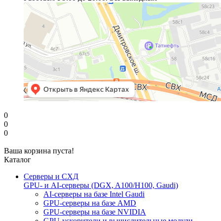
0
0
0
Ваша корзина пуста!
Каталог
Серверы и СХД
GPU- и AI-серверы (DGX, A100/H100, Gaudi)
AI-серверы на базе Intel Gaudi
GPU-серверы на базе AMD
GPU-серверы на базе NVIDIA
GPU-ускорители и вычислительные модули