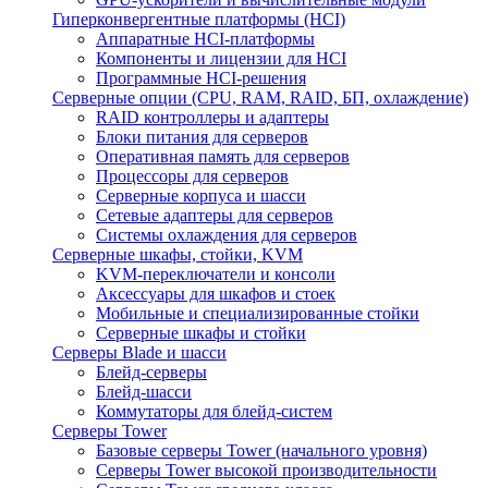
Гиперконвергентные платформы (HCI)
Аппаратные HCI-платформы
Компоненты и лицензии для HCI
Программные HCI-решения
Серверные опции (CPU, RAM, RAID, БП, охлаждение)
RAID контроллеры и адаптеры
Блоки питания для серверов
Оперативная память для серверов
Процессоры для серверов
Серверные корпуса и шасси
Сетевые адаптеры для серверов
Системы охлаждения для серверов
Серверные шкафы, стойки, KVM
KVM-переключатели и консоли
Аксессуары для шкафов и стоек
Мобильные и специализированные стойки
Серверные шкафы и стойки
Серверы Blade и шасси
Блейд-серверы
Блейд-шасси
Коммутаторы для блейд-систем
Серверы Tower
Базовые серверы Tower (начального уровня)
Серверы Tower высокой производительности