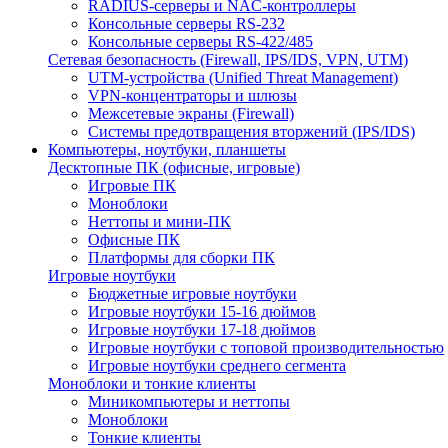
RADIUS-серверы и NAC-контроллеры
Консольные серверы RS-232
Консольные серверы RS-422/485
Сетевая безопасность (Firewall, IPS/IDS, VPN, UTM)
UTM-устройства (Unified Threat Management)
VPN-концентраторы и шлюзы
Межсетевые экраны (Firewall)
Системы предотвращения вторжений (IPS/IDS)
Компьютеры, ноутбуки, планшеты
Десктопные ПК (офисные, игровые)
Игровые ПК
Моноблоки
Неттопы и мини-ПК
Офисные ПК
Платформы для сборки ПК
Игровые ноутбуки
Бюджетные игровые ноутбуки
Игровые ноутбуки 15-16 дюймов
Игровые ноутбуки 17-18 дюймов
Игровые ноутбуки с топовой производительностью
Игровые ноутбуки среднего сегмента
Моноблоки и тонкие клиенты
Миникомпьютеры и неттопы
Моноблоки
Тонкие клиенты