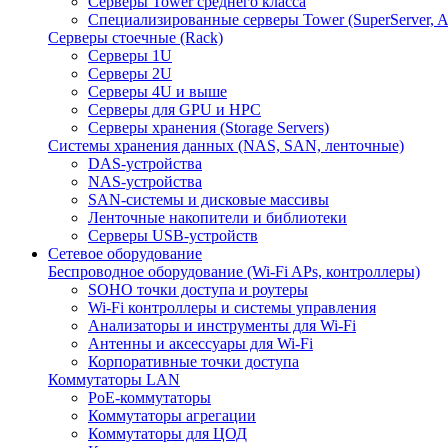
Серверы Tower среднего класса
Специализированные серверы Tower (SuperServer, A
Серверы стоечные (Rack)
Серверы 1U
Серверы 2U
Серверы 4U и выше
Серверы для GPU и HPC
Серверы хранения (Storage Servers)
Системы хранения данных (NAS, SAN, ленточные)
DAS-устройства
NAS-устройства
SAN-системы и дисковые массивы
Ленточные накопители и библиотеки
Серверы USB-устройств
Сетевое оборудование
Беспроводное оборудование (Wi-Fi APs, контроллеры)
SOHO точки доступа и роутеры
Wi-Fi контроллеры и системы управления
Анализаторы и инструменты для Wi-Fi
Антенны и аксессуары для Wi-Fi
Корпоративные точки доступа
Коммутаторы LAN
PoE-коммутаторы
Коммутаторы агрегации
Коммутаторы для ЦОД