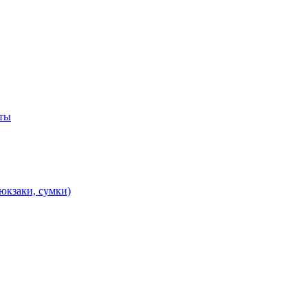
ты
юкзаки, сумки)