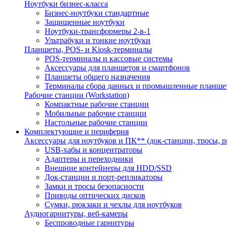
Ноутбуки бизнес-класса
Бизнес-ноутбуки стандартные
Защищенные ноутбуки
Ноутбуки-трансформеры 2-в-1
Ультрабуки и тонкие ноутбуки
Планшеты, POS- и Kiosk-терминалы
POS-терминалы и кассовые системы
Аксессуары для планшетов и смартфонов
Планшеты общего назначения
Терминалы сбора данных и промышленные планше
Рабочие станции (Workstation)
Компактные рабочие станции
Мобильные рабочие станции
Настольные рабочие станции
Комплектующие и периферия
Аксессуары для ноутбуков и ПК** (док-станции, тросы, р
USB-хабы и концентраторы
Адаптеры и переходники
Внешние контейнеры для HDD/SSD
Док-станции и порт-репликаторы
Замки и тросы безопасности
Приводы оптических дисков
Сумки, рюкзаки и чехлы для ноутбуков
Аудиогарнитуры, веб-камеры
Беспроводные гарнитуры