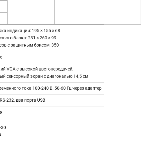
ка индикации: 195 × 155 × 68
ового блока: 231 × 260 × 99
сов с защитным боксом: 350
x
ий VGA с высокой цветопередачей,
ый сенсорный экран с диагональю 14,5 см
ременного тока 100-240 В, 50-60 Гц через адаптер
RS-232, два порта USB
яя
+30
5