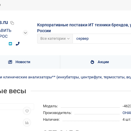
и
s.ru
Корпоративные поставки ИТ техники брендов, 
АВИТЬ
России
РОС
Все категории
Новости
Акции
и клинические анализаторы** (инкубаторы, центрифуги, термостаты, в
ые весы
Модель:
-462
Производитель:
OHA
Наличие:
4 шт