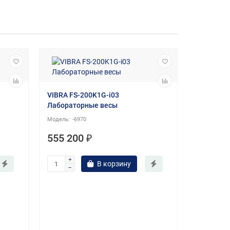
VIBRA FS-200K1G-i03
Лабораторные весы
-6970
555 200 ₽
В корзину
OHAUS EX
весы
-46
521 25