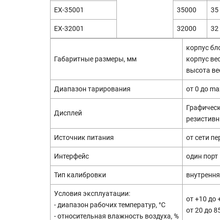
EX-35001
35000
35
EX-32001
32000
32
корпус бло
Габаритные размеры, мм
корпус вес
высота ве
Диапазон тарирования
от 0 до ma
Графическ
Дисплей
резистивн
Источник питания
от сети пе
Интерфейс
один порт 
Тип калибровки
внутренн
Условия эксплуатации:
от +10 до 
- диапазон рабочих температур, °C
от 20 до 8
- относительная влажность воздуха, %