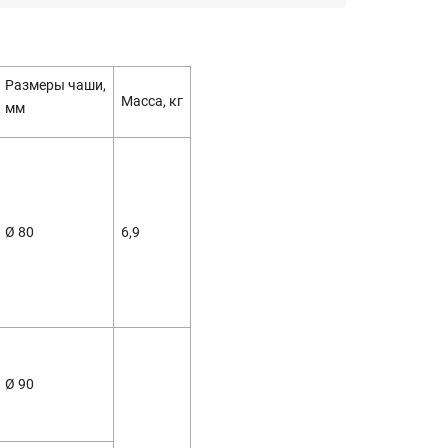
Размеры чаши,
Масса, кг
мм
Ø 80
6,9
Ø 90