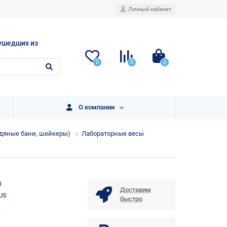
Личный кабинет
ушедших из
0
0
0
О компании
одяные бани, шейкеры)
Лабораторные весы
3
Доставим
US
быстро
.