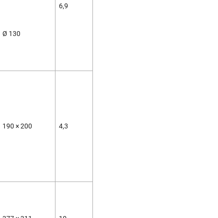
6,9
Ø 130
190 × 200
4,3