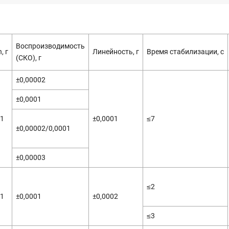
Воспроизводимость
, г
Линейность, г
Время стабилизации, с
(СКО), г
±0,00002
±0,0001
01
±0,0001
≤7
±0,00002/0,0001
±0,00003
≤2
01
±0,0001
±0,0002
≤3