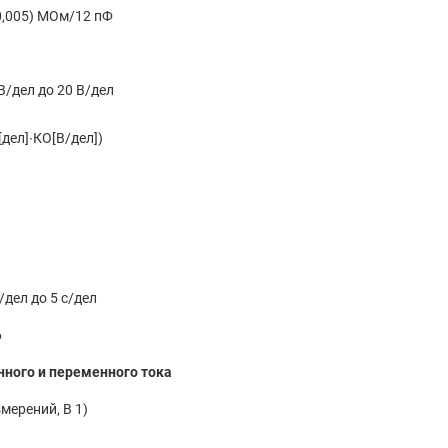
0,005) МОм/12 пФ
мВ/дел до 20 В/дел
[дел]∙КО[В/дел])
/дел до 5 с/дел
6
ного и переменного тока
ерений, В 1)