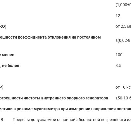
(1,000±
12
КО)
от 2,5 
ешности коэффициента отклонения на постоянном
±(0,02∙8
е менее
100
, не более
3.5
Р)
от 10 нс
огрешности частоты внутреннего опорного генератора
±50∙10-
истики в режиме мультиметра при измерении напряжения постоян
 В
Пределы допускаемой основной абсолютной погрешности изм