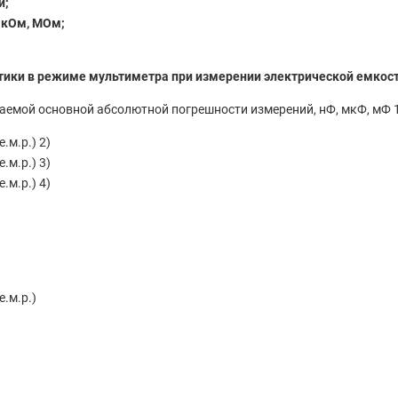
й;
 кОм, МОм;
тики в режиме мультиметра при измерении электрической емкос
аемой основной абсолютной погрешности измерений, нФ, мкФ, мФ 
.м.р.) 2)
.м.р.) 3)
.м.р.) 4)
е.м.р.)