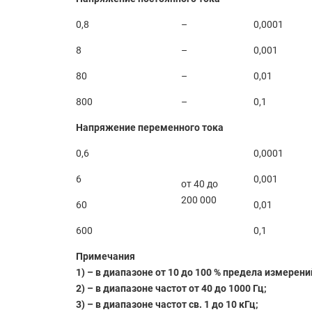
0,8
–
0,0001
8
–
0,001
80
–
0,01
800
–
0,1
Напряжение переменного тока
0,6
0,0001
6
0,001
от 40 до
200 000
60
0,01
600
0,1
Примечания
1) – в диапазоне от 10 до 100 % предела измерени
2) – в диапазоне частот от 40 до 1000 Гц;
3) – в диапазоне частот св. 1 до 10 кГц;