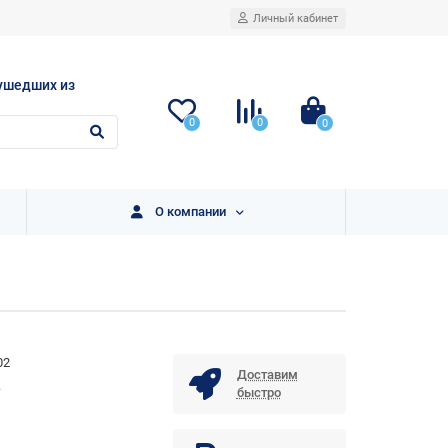
Личный кабинет
ушедших из
0
0
0
О компании
02
Доставим
.
быстро