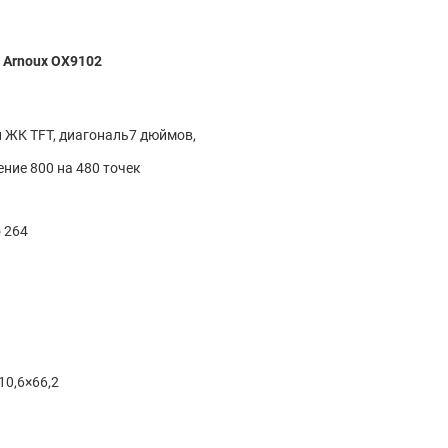
 Arnoux OX9102
 ЖК TFT, диагональ7 дюймов,
ние 800 на 480 точек
о 264
10,6×66,2