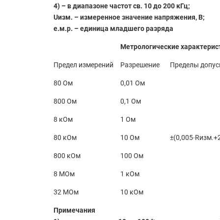
4) – в диапазоне частот св. 10 до 200 кГц;
Uизм. – измеренное значение напряжения, В;
е.м.р. – единица младшего разряда
Метрологические характерис
Предел измерений
Разрешение
Пределы допус
80 Ом
0,01 Ом
800 Ом
0,1 Ом
8 кОм
1 Ом
80 кОм
10 Ом
±(0,005∙Rизм.+2
800 кОм
100 Ом
8 МОм
1 кОм
32 МОм
10 кОм
Примечания