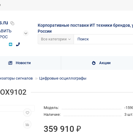
и
s.ru
Корпоративные поставки ИТ техники брендов, 
АВИТЬ
России
РОС
Все категории
Новости
Акции
изаторы сигналов
Цифровые осциллографы
 OX9102
Модель:
-159
Наличие:
3 шт
359 910 ₽