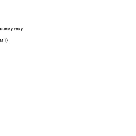
нному току
м 1)