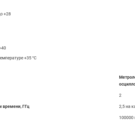
до +28
 +40
температуре +35 °С
Метрол
осцилл
2
м времени, ГГц
2,5 на 
100000 