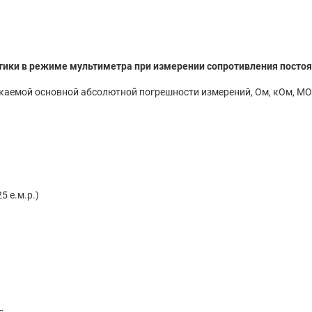
тики в режиме мультиметра при измерении сопротивления постоя
каемой основной абсолютной погрешности измерений, Ом, кОм, МО
5 е.м.р.)