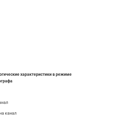
огические характеристики в режиме
ографа
канал
на канал