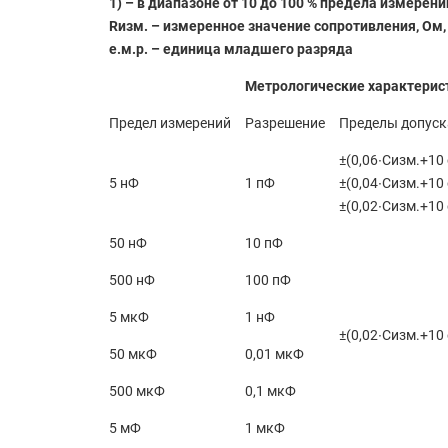
1) – в диапазоне от 10 до 100 % предела измерени
Rизм. – измеренное значение сопротивления, Ом,
е.м.р. – единица младшего разряда
Метрологические характерис
Предел измерений
Разрешение
Пределы допуск
±(0,06∙Cизм.+10 е
5 нФ
1 пФ
±(0,04∙Cизм.+10 е
±(0,02∙Cизм.+10 е
50 нФ
10 пФ
500 нФ
100 пФ
5 мкФ
1 нФ
±(0,02∙Cизм.+10 
50 мкФ
0,01 мкФ
500 мкФ
0,1 мкФ
5 мФ
1 мкФ