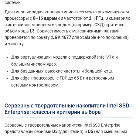
системы.
Для типовых задач корпоративного сегмента рекомендуются
процессоры с
8–16 ядрами
и частотой от
2.1 ГГц
. В сценариях
с интенсивным вводом-выводом (например, СХД) критичен
объём кэша
L3
. Совместимость с материнскими платами
проверяется по сокету (
LGA 4677
для Scalable 4-го поколения)
и чипсету.
Для виртуализации: модели с поддержкой Intel VT-d и
большим числом ядер.
Для баз данных: высокие частоты и большой кэш.
Для edge: процессоры с TDP до 65 Вт и встроенным
сетевым контроллером.
Серверные твердотельные накопители Intel SSD
Enterprise: классы и критерии выбора
Серверные твердотельные накопители Intel SSD Enterprise
представлены сериями
D3
(для чтения) и
D5
(для смешанных