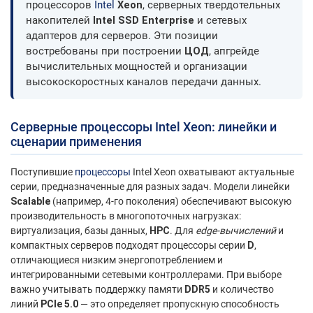
процессоров
Intel
Xeon
, серверных твердотельных
накопителей
Intel SSD Enterprise
и сетевых
адаптеров для серверов. Эти позиции
востребованы при построении
ЦОД
, апгрейде
вычислительных мощностей и организации
высокоскоростных каналов передачи данных.
Серверные процессоры Intel Xeon
: линейки и
сценарии применения
Поступившие
процессоры
Intel Xeon охватывают актуальные
серии, предназначенные для разных задач. Модели линейки
Scalable
(например, 4-го поколения) обеспечивают высокую
производительность в многопоточных нагрузках:
виртуализация, базы данных,
HPC
. Для
edge-вычислений
и
компактных серверов подходят процессоры серии
D
,
отличающиеся низким энергопотреблением и
интегрированными сетевыми контроллерами. При выборе
важно учитывать поддержку памяти
DDR5
и количество
линий
PCIe 5.0
— это определяет пропускную способность