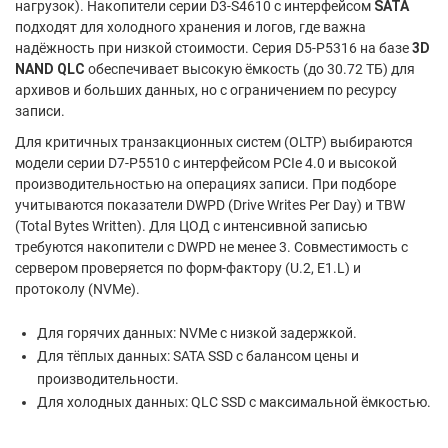
нагрузок). Накопители серии D3-S4610 с интерфейсом
SATA
подходят для холодного хранения и логов, где важна
надёжность при низкой стоимости. Серия D5-P5316 на базе
3D
NAND QLC
обеспечивает высокую ёмкость (до 30.72 ТБ) для
архивов и больших данных, но с ограничением по ресурсу
записи.
Для критичных транзакционных систем (OLTP) выбираются
модели серии D7-P5510 с интерфейсом PCIe 4.0 и высокой
производительностью на операциях записи. При подборе
учитываются показатели DWPD (Drive Writes Per Day) и TBW
(Total Bytes Written). Для ЦОД с интенсивной записью
требуются накопители с DWPD не менее 3. Совместимость с
сервером проверяется по форм-фактору (U.2, E1.L) и
протоколу (NVMe).
Для горячих данных: NVMe с низкой задержкой.
Для тёплых данных: SATA SSD с балансом цены и
производительности.
Для холодных данных: QLC SSD с максимальной ёмкостью.