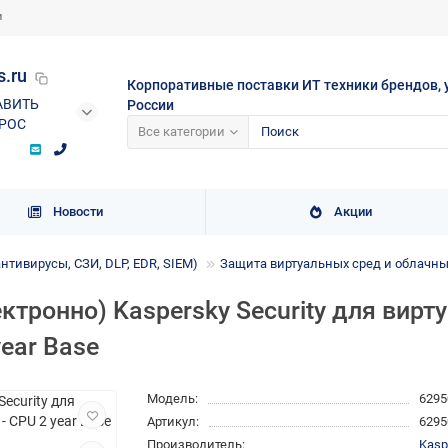
и
s.ru
Корпоративные поставки ИТ техники брендов, 
АВИТЬ
России
РОС
Все категории
Новости
Акции
нтивирусы, СЗИ, DLP, EDR, SIEM)
Защита виртуальных сред и облачны
ктронно) Kaspersky Security для вирт
year Base
Модель:
6295
Артикул:
6295
Производитель:
Kasp