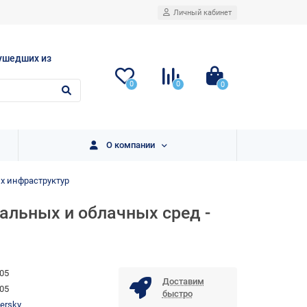
Личный кабинет
ушедших из
0
0
0
О компании
х инфраструктур
уальных и облачных сред -
05
Доставим
05
быстро
ersky