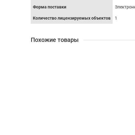
Форма поставки
Электрон
Количество лицензируемых объектов
1
Похожие товары
Право на использование (электронно) Kaspersky Sec
629504
310 002 ₽
В корзину