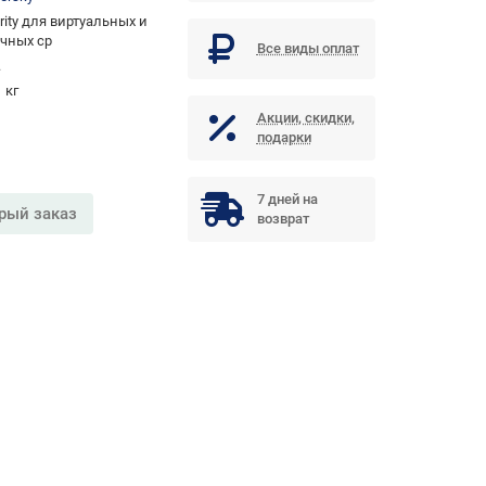
rity для виртуальных и
чных ср
Все виды оплат
.
1 кг
Акции, скидки,
подарки
7 дней на
рый заказ
возврат