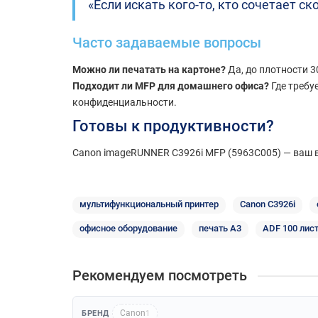
«Если искать кого-то, кто сочетает ск
Часто задаваемые вопросы
Можно ли печатать на картоне?
Да, до плотности 3
Подходит ли MFP для домашнего офиса?
Где требу
конфиденциальности.
Готовы к продуктивности?
Canon imageRUNNER C3926i MFP (5963C005) — ваш в
мультифункциональный принтер
Canon C3926i
офисное оборудование
печать A3
ADF 100 лис
Рекомендуем посмотреть
Canon
БРЕНД
1