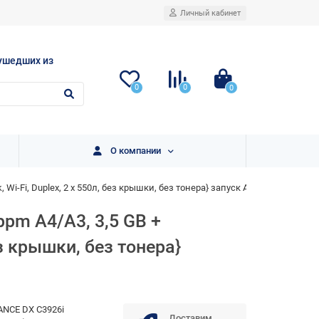
Личный кабинет
ушедших из
0
0
0
О компании
 Wi-Fi, Duplex, 2 х 550л, без крышки, без тонера} запуск АСЦ
pm A4/A3, 3,5 GB +
ез крышки, без тонера}
NCE DX C3926i
Доставим