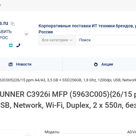
и
s.ru
Корпоративные поставки ИТ техники брендов, 
АВИТЬ
России
РОС
Все категории
Новости
Акции
005){26/15 ppm A4/A3, 3,5 GB + SSD256GB, 1,8 Ghz, 1200dpi, USB, Network,
UNNER C3926i MFP (5963C005){26/15 p
SB, Network, Wi-Fi, Duplex, 2 х 550л, б
Модель:
ADVA