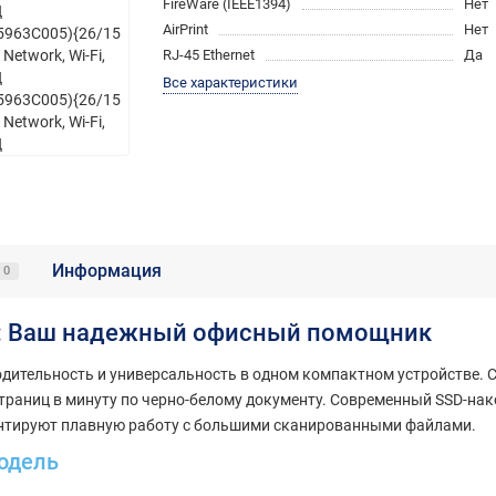
FireWare (IEEE1394)
Нет
AirPrint
Нет
RJ-45 Ethernet
Да
Все характеристики
Информация
0
P: Ваш надежный офисный помощник
дительность и универсальность в одном компактном устройстве. 
траниц в минуту по черно-белому документу. Современный SSD-на
рантируют плавную работу с большими сканированными файлами.
одель