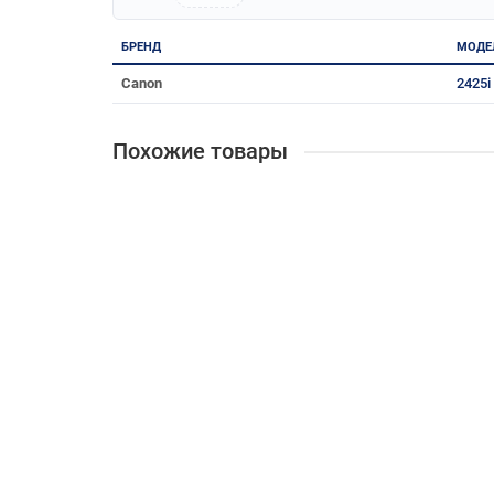
БРЕНД
МОДЕ
Canon
2425i
Похожие товары
[Принтер,МФУ] Canon imagePROGRAF TM-350 (624
6246C003AA
167 657 ₽
В корзину