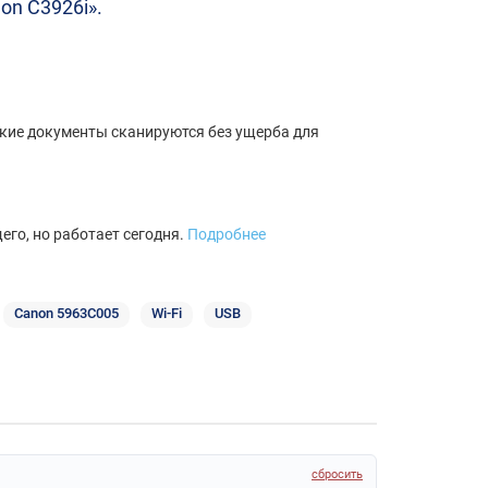
on C3926i».
вские документы сканируются без ущерба для
го, но работает сегодня.
Подробнее
Canon 5963C005
Wi-Fi
USB
сбросить