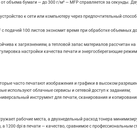
от объема бумаги — до 300 г/м² — MFP справляется за секунды. Д
стройство к сети или компьютеру через предпочтительный способ
с подачей 100 листов экономит время при обработке объемных д
ойчива к загрязнениям, а тепловой запас материалов рассчитан н
гулировка настройки качества печати и энергосберегающие режи
торые часто печатают изображения и графики в высоком разрешен
ые используют облачные сервисы и сетевой доступ к заданиям;
ниверсальный инструмент для печати, сканирования и копировани
егружает рабочие места, а двухнедельный расход тонера минимизиру
 а 1200 dpi в печати — качество, сравнимое с профессиональным с