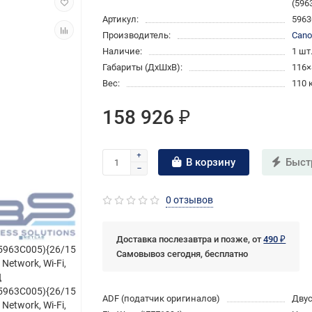
(596
Артикул:
5963
Производитель:
Can
Наличие:
1 шт
Габариты (ДхШхВ):
116×
Вес:
110 
158 926 ₽
В корзину
Быст
0 отзывов
Доставка послезавтра и позже, от
490 ₽
Самовывоз сегодня, бесплатно
ADF (податчик оригиналов)
Дву