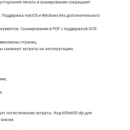
вусторонняя печать и сканирование сокращают
. Поддержка macOS и Windows без дополнительного
окументов. Сканирование в PDF с поддержкой OCR
а миллионы страниц.
мы снижают затраты на эксплуатацию.
ии;
я.
ет логистические затраты. Код 600x600 dpi для
танком.