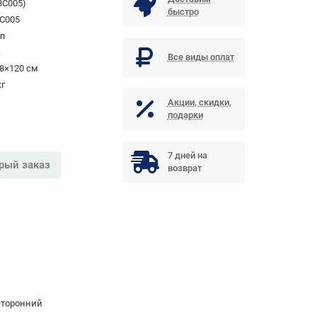
3C005)
быстро
C005
on
.
Все виды оплат
8×120 см
кг
Акции, скидки,
подарки
7 дней на
рый заказ
возврат
сторонний