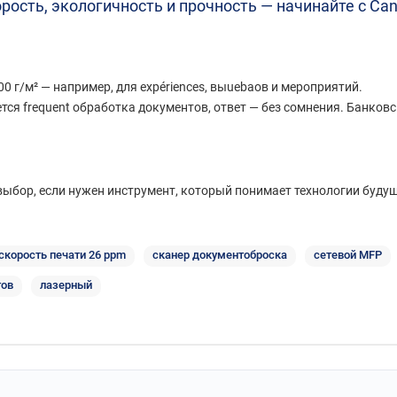
орость, экологичность и прочность — начинайте с Can
00 г/м² — например, для expériences, выuebaов и мероприятий.
ется frequent обработка документов, ответ — без сомнения. Банко
ыбор, если нужен инструмент, который понимает технологии будуще
скорость печати 26 ppm
сканер документоброска
сетевой MFP
тов
лазерный