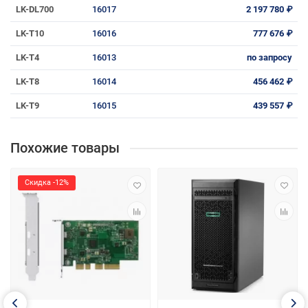
LK-DL700
16017
2 197 780 ₽
LK-T10
16016
777 676 ₽
LK-T4
16013
по запросу
LK-T8
16014
456 462 ₽
LK-T9
16015
439 557 ₽
Похожие товары
Скидка -12%