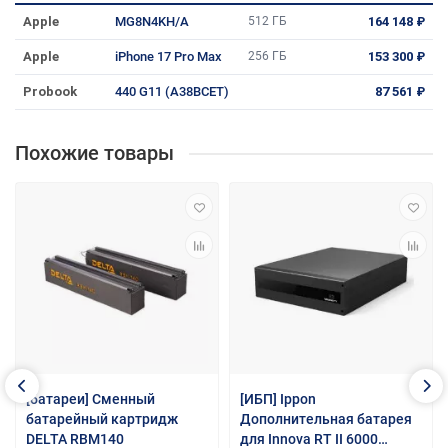
Apple
MG8N4KH/A
512 ГБ
164 148 ₽
Apple
iPhone 17 Pro Max
256 ГБ
153 300 ₽
Probook
440 G11 (A38BCET)
87 561 ₽
Похожие товары
[батареи] Сменный
[ИБП] Ippon
батарейный картридж
Дополнительная батарея
DELTA RBM140
для Innova RT II 6000