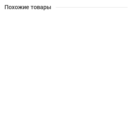
Похожие товары
PTZ-камера Telycam Explore
TLC-900-IP-20-4K(NDI)-AB
575 732 ₽
В корзину