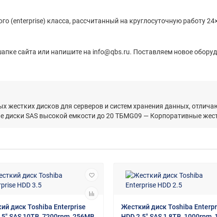
о (enterprise) класса, рассчитанный на круглосуточную работу 24×
апке сайта или напишите на info@qbs.ru. Поставляем новое оборуд
ых жестких дисков для серверов и систем хранения данных, отли
 диски SAS высокой емкости до 20 ТБMG09 — Корпоративные жест
ий диск Toshiba Enterprise
Жесткий диск Toshiba Enterpr
.5" SAS 10ТB, 7200rpm, 256MB
HDD 2.5" SAS 1,8ТB, 1000rpm,