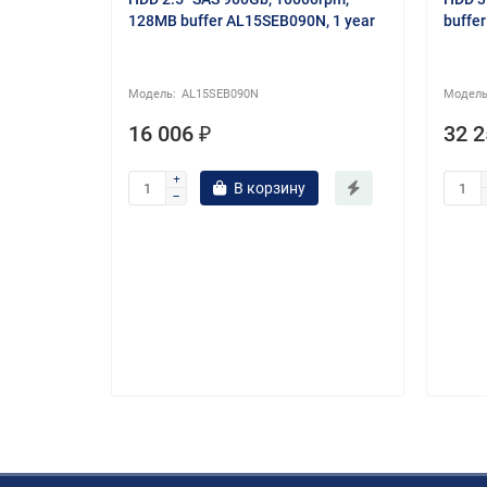
128MB buffer AL15SEB090N, 1 year
buffe
AL15SEB090N
16 006 ₽
32 2
.5 SFF
J9F42A)
В корзину