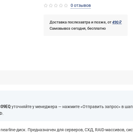
0 отзывов
Доставка послезавтра и позже, от
490 ₽
Самовывоз сегодня, бесплатно
B09EQ
уточняйте у менеджера — нажмите «Отправить запрос» в шап
Ф.
earline-диск. Предназначен для серверов, СХД, RAID-массивов, си