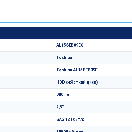
AL15SEB09EQ
Toshiba
Toshiba AL15SEB09E
HDD (жёсткий диск)
900 ГБ
2,5"
SAS 12 Гбит/с
10500 об/мин