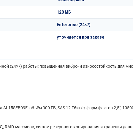
128 МБ
Enterprise (24×7)
уточняется при заказе
чной (24×7) работы: повышенная вибро- и износостойкость для мн
 AL15SEB09E: объём 900 ГБ, SAS 12 Гбит/с, форм-фактор 2,5", 1050
Д, RAID-массивов, систем резервного копирования и хранения дан