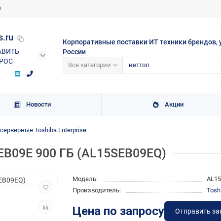
и
s.ru
Корпоративные поставки ИТ техники брендов, 
АВИТЬ
России
РОС
Все категории
Новости
Акции
ерверные Toshiba Enterprise
EB09E 900 ГБ (AL15SEB09EQ)
Модель:
AL1
Производитель:
Tosh
Цена по запросу
Отправить за