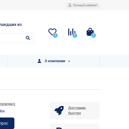
Личный кабинет
ушедших из
0
0
0
О компании
5SEB09EQ
Доставим
iba
быстро
прос