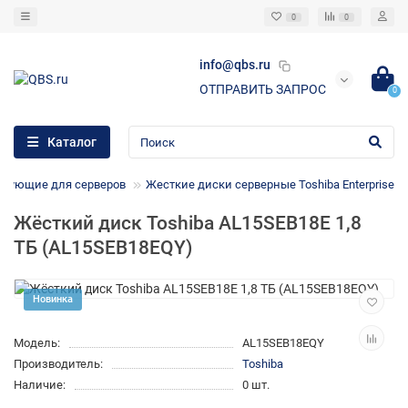
0
0
info@qbs.ru
ОТПРАВИТЬ ЗАПРОС
0
Каталог
тующие для серверов
Жесткие диски серверные Toshiba Enterprise
Жёсткий диск Toshiba AL15SEB18E 1,8
ТБ (AL15SEB18EQY)
Новинка
Модель:
AL15SEB18EQY
Производитель:
Toshiba
Наличие:
0 шт.