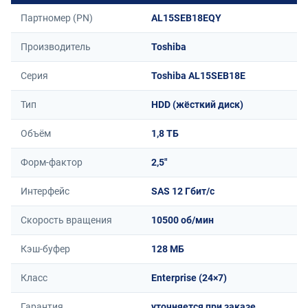
Партномер (PN)
AL15SEB18EQY
Производитель
Toshiba
Серия
Toshiba AL15SEB18E
Тип
HDD (жёсткий диск)
Объём
1,8 ТБ
Форм-фактор
2,5"
Интерфейс
SAS 12 Гбит/с
Скорость вращения
10500 об/мин
Кэш-буфер
128 МБ
Класс
Enterprise (24×7)
Гарантия
уточняется при заказе