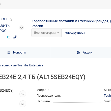
и
s.ru
Корпоративные поставки ИТ техники брендов, 
АВИТЬ
России
РОС
Все категории
Новости
Акции
ерверные Toshiba Enterprise
EB24E 2,4 ТБ (AL15SEB24EQY)
Модель:
AL1
Производитель:
Tosh
Наличие:
0 шт