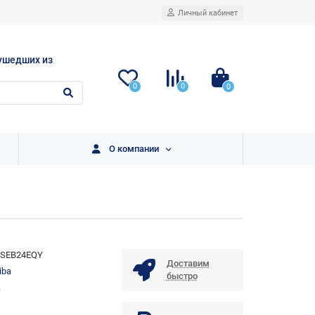
Личный кабинет
ушедших из
0
0
0
О компании
5SEB24EQY
Доставим
iba
быстро
.