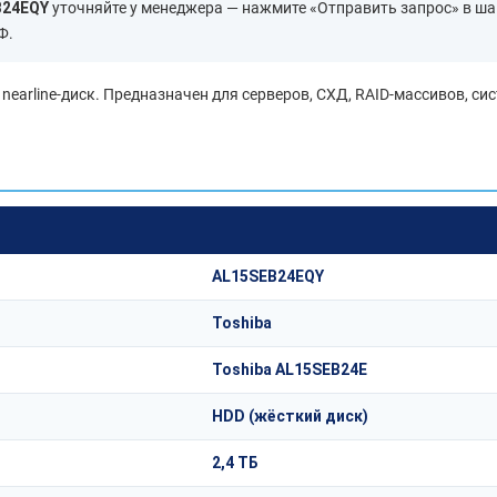
B24EQY
уточняйте у менеджера — нажмите «Отправить запрос» в ша
Ф.
earline-диск. Предназначен для серверов, СХД, RAID-массивов, си
AL15SEB24EQY
Toshiba
Toshiba AL15SEB24E
HDD (жёсткий диск)
2,4 ТБ