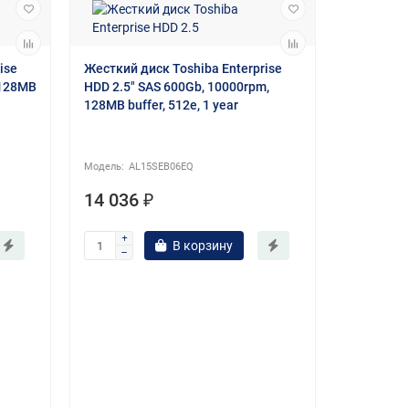
ise
Жесткий диск Toshiba Enterprise
 128MB
HDD 2.5" SAS 600Gb, 10000rpm,
128MB buffer, 512e, 1 year
AL15SEB06EQ
14 036 ₽
Жесткий д
HDD 3.5" 
В корзину
buffer (M
MG
12 681