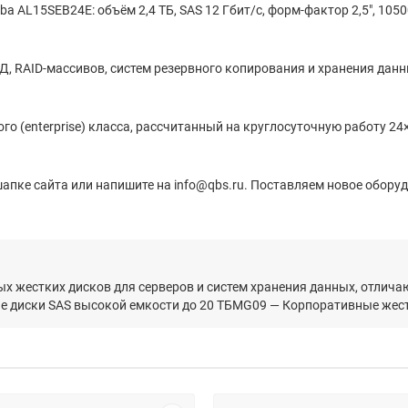
a AL15SEB24E: объём 2,4 ТБ, SAS 12 Гбит/с, форм-фактор 2,5", 1050
Д, RAID-массивов, систем резервного копирования и хранения дан
о (enterprise) класса, рассчитанный на круглосуточную работу 24×
апке сайта или напишите на info@qbs.ru. Поставляем новое оборуд
ых жестких дисков для серверов и систем хранения данных, отли
 диски SAS высокой емкости до 20 ТБMG09 — Корпоративные жест