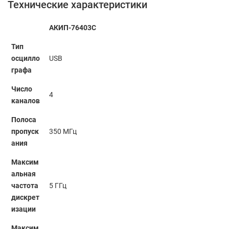
Технические характеристики
АКИП-76403C
Тип
осцилло
USB
графа
Число
4
каналов
Полоса
пропуск
350 МГц
ания
Максим
альная
частота
5 ГГц
дискрет
изации
Максим