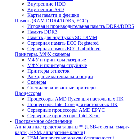
Внутренние HDD
Внутренние SSD
Карты памяти и флешки
Память (RAM DDR4/DDR5, ECC)
Игровая и производительная память DDR4/DDR5
Память DDR3
Память для ноутбуков SO-DIMM
Серверная память ECC Registered
Серверная память ECC Unbuffered
Принтеры, МФУ, сканеры
МФУ и принтеры лазерные
МФУ и принтеры струйные
Принтеры этикеток
Расходные материалы и опции
Сканеры
Специализированные принтеры
Процессоры
Процессоры AMD Ryzen для настольных ПК
Процессоры Intel Core для настольных ПК
Серверные процессоры AMD EPYC
Серверные процессоры Intel Xeon
Программное обеспечение
Аппаратные средства защиты** (USB-токены, смарт-
карты, HSM, аппаратные ключи)
HSM (аппаратные модули безопасности)