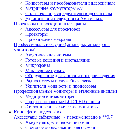
Конвертеры и преобразователи видеосигнала
Матричные коммутаторы AV
Сплиттеры и распределители видеосигнала
Удлинители и передатчики AV сигнала
Проекторы и проекционные экраны
Аксессуары для проекторов
Проекторы
Проекционные экраны
Профессиональное аудио (микшеры, микрофоны,
мониторы)
Акустические системы
Готовые решения и инсталляции
Микрофоны
Микшерные пульты
Оборудование для записи и воспроизведения
Радиосистемы и служебная связь
Усилители мощности и процессоры
Профессиональные мониторы и эталонные дисплеи
Медицинские мониторы
Профессиональные LCD/LED панели
Эталонные и графические мониторы
Кино, фото, видеосъёмка
Аксессуары съёмочные → переименовано в **9.7
Аккумуляторы и блоки питания
Световое оборудование для съёмки