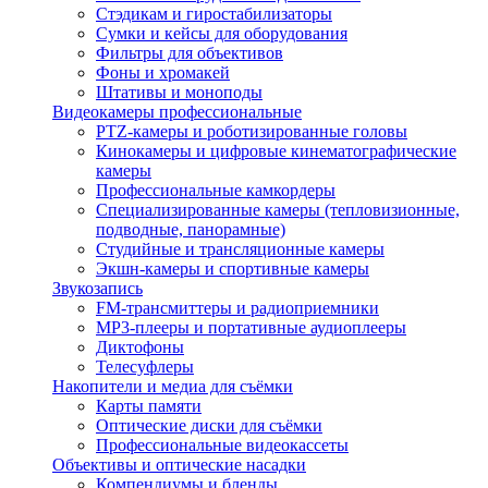
Стэдикам и гиростабилизаторы
Сумки и кейсы для оборудования
Фильтры для объективов
Фоны и хромакей
Штативы и моноподы
Видеокамеры профессиональные
PTZ-камеры и роботизированные головы
Кинокамеры и цифровые кинематографические
камеры
Профессиональные камкордеры
Специализированные камеры (тепловизионные,
подводные, панорамные)
Студийные и трансляционные камеры
Экшн-камеры и спортивные камеры
Звукозапись
FM-трансмиттеры и радиоприемники
MP3-плееры и портативные аудиоплееры
Диктофоны
Телесуфлеры
Накопители и медиа для съёмки
Карты памяти
Оптические диски для съёмки
Профессиональные видеокассеты
Объективы и оптические насадки
Компендиумы и бленды