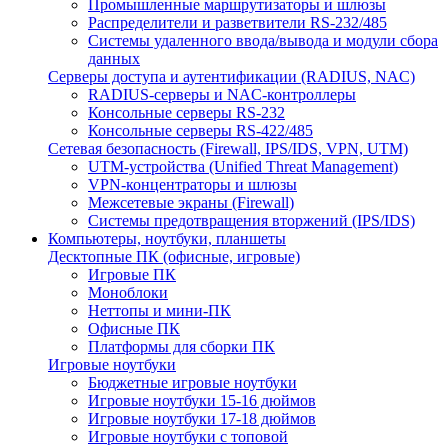
Промышленные маршрутизаторы и шлюзы
Распределители и разветвители RS-232/485
Системы удаленного ввода/вывода и модули сбора
данных
Серверы доступа и аутентификации (RADIUS, NAC)
RADIUS-серверы и NAC-контроллеры
Консольные серверы RS-232
Консольные серверы RS-422/485
Сетевая безопасность (Firewall, IPS/IDS, VPN, UTM)
UTM-устройства (Unified Threat Management)
VPN-концентраторы и шлюзы
Межсетевые экраны (Firewall)
Системы предотвращения вторжений (IPS/IDS)
Компьютеры, ноутбуки, планшеты
Десктопные ПК (офисные, игровые)
Игровые ПК
Моноблоки
Неттопы и мини-ПК
Офисные ПК
Платформы для сборки ПК
Игровые ноутбуки
Бюджетные игровые ноутбуки
Игровые ноутбуки 15-16 дюймов
Игровые ноутбуки 17-18 дюймов
Игровые ноутбуки с топовой