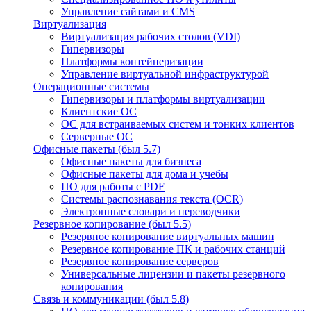
Управление сайтами и CMS
Виртуализация
Виртуализация рабочих столов (VDI)
Гипервизоры
Платформы контейнеризации
Управление виртуальной инфраструктурой
Операционные системы
Гипервизоры и платформы виртуализации
Клиентские ОС
ОС для встраиваемых систем и тонких клиентов
Серверные ОС
Офисные пакеты (был 5.7)
Офисные пакеты для бизнеса
Офисные пакеты для дома и учебы
ПО для работы с PDF
Системы распознавания текста (OCR)
Электронные словари и переводчики
Резервное копирование (был 5.5)
Резервное копирование виртуальных машин
Резервное копирование ПК и рабочих станций
Резервное копирование серверов
Универсальные лицензии и пакеты резервного
копирования
Связь и коммуникации (был 5.8)