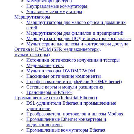
Коммутаторы доступа
Неуправляемые коммутаторы
Управляемые коммутаторы
Маршрутизаторы
Маршрутизаторы для малого офиса и домашних
сетей
Маршрутизаторы для филиалов и предприятий
Маршрутизаторы для ЦОД и операторского класса
Мультисервисные шлюзы и контроллеры доступа
Оптика и DWDM (SFP, медиаконвертеры,
мультиплексоры)
Источники оптического излучения и тестеры
Медиаконвертеры
Мультиплексоры DWDM/CWDM
Пассивные оптические компоненты
Преобразователи интерфейсов (COM/Ethernet)
Сетевые карты и модули расширения
Трансиверы SFP/SFP+
Промышленные сети (Industrial Ethernet)
DSL-удлинители Ethernet и промышленные
удлинители
Преобразователи протоколов и шлюзы Modbus
Промышленные Ethernet-конвертеры и
медиаконвертеры
Промышленные коммутаторы Ethernet