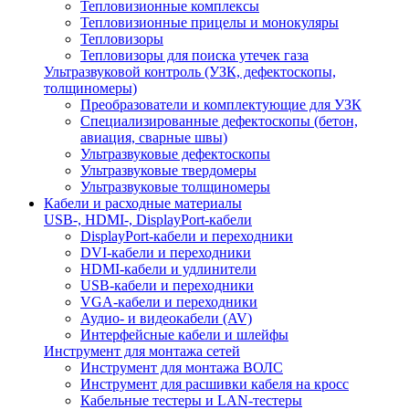
Тепловизионные комплексы
Тепловизионные прицелы и монокуляры
Тепловизоры
Тепловизоры для поиска утечек газа
Ультразвуковой контроль (УЗК, дефектоскопы,
толщиномеры)
Преобразователи и комплектующие для УЗК
Специализированные дефектоскопы (бетон,
авиация, сварные швы)
Ультразвуковые дефектоскопы
Ультразвуковые твердомеры
Ультразвуковые толщиномеры
Кабели и расходные материалы
USB-, HDMI-, DisplayPort-кабели
DisplayPort-кабели и переходники
DVI-кабели и переходники
HDMI-кабели и удлинители
USB-кабели и переходники
VGA-кабели и переходники
Аудио- и видеокабели (AV)
Интерфейсные кабели и шлейфы
Инструмент для монтажа сетей
Инструмент для монтажа ВОЛС
Инструмент для расшивки кабеля на кросс
Кабельные тестеры и LAN-тестеры