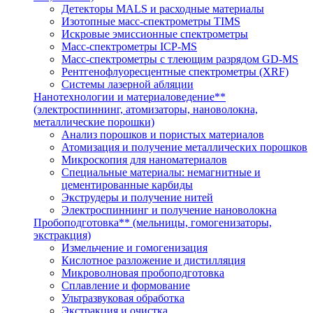
Детекторы MALS и расходные материалы
Изотопные масс-спектрометры TIMS
Искровые эмиссионные спектрометры
Масс-спектрометры ICP-MS
Масс-спектрометры с тлеющим разрядом GD-MS
Рентгенофлуоресцентные спектрометры (XRF)
Системы лазерной абляции
Нанотехнологии и материаловедение**
(электроспиннинг, атомизаторы, нановолокна,
металлические порошки)
Анализ порошков и пористых материалов
Атомизация и получение металлических порошков
Микроскопия для наноматериалов
Специальные материалы: немагнитные и
цементированные карбиды
Экструдеры и получение нитей
Электроспиннинг и получение нановолокна
Пробоподготовка** (мельницы, гомогенизаторы,
экстракция)
Измельчение и гомогенизация
Кислотное разложение и дистилляция
Микроволновая пробоподготовка
Сплавление и формование
Ультразвуковая обработка
Экстракция и очистка