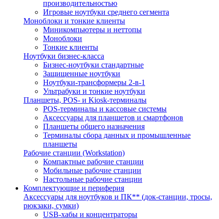
производительностью
Игровые ноутбуки среднего сегмента
Моноблоки и тонкие клиенты
Миникомпьютеры и неттопы
Моноблоки
Тонкие клиенты
Ноутбуки бизнес-класса
Бизнес-ноутбуки стандартные
Защищенные ноутбуки
Ноутбуки-трансформеры 2-в-1
Ультрабуки и тонкие ноутбуки
Планшеты, POS- и Kiosk-терминалы
POS-терминалы и кассовые системы
Аксессуары для планшетов и смартфонов
Планшеты общего назначения
Терминалы сбора данных и промышленные
планшеты
Рабочие станции (Workstation)
Компактные рабочие станции
Мобильные рабочие станции
Настольные рабочие станции
Комплектующие и периферия
Аксессуары для ноутбуков и ПК** (док-станции, тросы,
рюкзаки, сумки)
USB-хабы и концентраторы