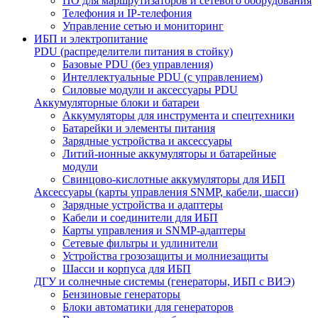
ПО для маршрутизаторов и сетевого оборудования
Телефония и IP-телефония
Управление сетью и мониторинг
ИБП и электропитание
PDU (распределители питания в стойку)
Базовые PDU (без управления)
Интеллектуальные PDU (с управлением)
Силовые модули и аксессуары PDU
Аккумуляторные блоки и батареи
Аккумуляторы для инструмента и спецтехники
Батарейки и элементы питания
Зарядные устройства и аксессуары
Литий-ионные аккумуляторы и батарейные
модули
Свинцово-кислотные аккумуляторы для ИБП
Аксессуары (карты управления SNMP, кабели, шасси)
Зарядные устройства и адаптеры
Кабели и соединители для ИБП
Карты управления и SNMP-адаптеры
Сетевые фильтры и удлинители
Устройства грозозащиты и молниезащиты
Шасси и корпуса для ИБП
ДГУ и солнечные системы (генераторы, ИБП с ВИЭ)
Бензиновые генераторы
Блоки автоматики для генераторов