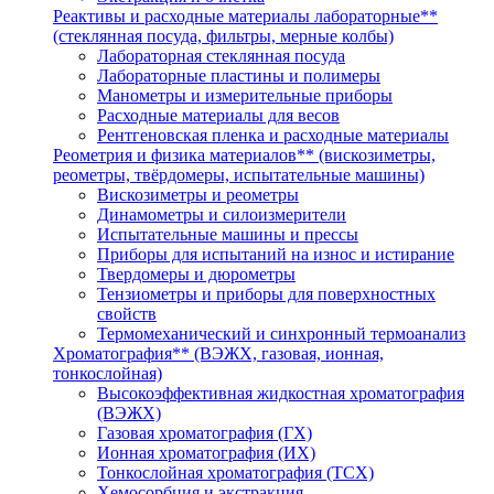
Реактивы и расходные материалы лабораторные**
(стеклянная посуда, фильтры, мерные колбы)
Лабораторная стеклянная посуда
Лабораторные пластины и полимеры
Манометры и измерительные приборы
Расходные материалы для весов
Рентгеновская пленка и расходные материалы
Реометрия и физика материалов** (вискозиметры,
реометры, твёрдомеры, испытательные машины)
Вискозиметры и реометры
Динамометры и силоизмерители
Испытательные машины и прессы
Приборы для испытаний на износ и истирание
Твердомеры и дюрометры
Тензиометры и приборы для поверхностных
свойств
Термомеханический и синхронный термоанализ
Хроматография** (ВЭЖХ, газовая, ионная,
тонкослойная)
Высокоэффективная жидкостная хроматография
(ВЭЖХ)
Газовая хроматография (ГХ)
Ионная хроматография (ИХ)
Тонкослойная хроматография (ТСХ)
Хемосорбция и экстракция