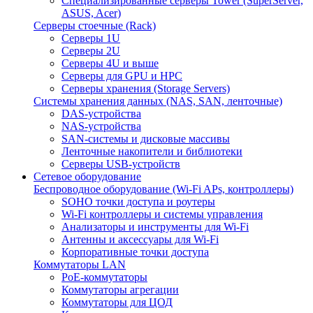
Специализированные серверы Tower (SuperServer,
ASUS, Acer)
Серверы стоечные (Rack)
Серверы 1U
Серверы 2U
Серверы 4U и выше
Серверы для GPU и HPC
Серверы хранения (Storage Servers)
Системы хранения данных (NAS, SAN, ленточные)
DAS-устройства
NAS-устройства
SAN-системы и дисковые массивы
Ленточные накопители и библиотеки
Серверы USB-устройств
Сетевое оборудование
Беспроводное оборудование (Wi-Fi APs, контроллеры)
SOHO точки доступа и роутеры
Wi-Fi контроллеры и системы управления
Анализаторы и инструменты для Wi-Fi
Антенны и аксессуары для Wi-Fi
Корпоративные точки доступа
Коммутаторы LAN
PoE-коммутаторы
Коммутаторы агрегации
Коммутаторы для ЦОД