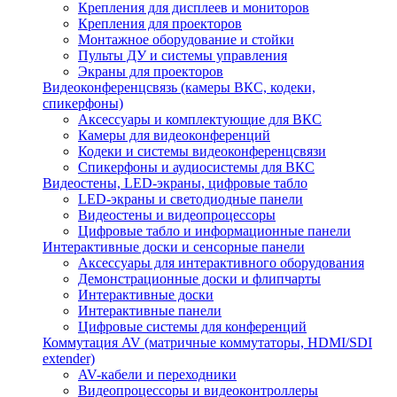
Крепления для дисплеев и мониторов
Крепления для проекторов
Монтажное оборудование и стойки
Пульты ДУ и системы управления
Экраны для проекторов
Видеоконференцсвязь (камеры ВКС, кодеки,
спикерфоны)
Аксессуары и комплектующие для ВКС
Камеры для видеоконференций
Кодеки и системы видеоконференцсвязи
Спикерфоны и аудиосистемы для ВКС
Видеостены, LED-экраны, цифровые табло
LED-экраны и светодиодные панели
Видеостены и видеопроцессоры
Цифровые табло и информационные панели
Интерактивные доски и сенсорные панели
Аксессуары для интерактивного оборудования
Демонстрационные доски и флипчарты
Интерактивные доски
Интерактивные панели
Цифровые системы для конференций
Коммутация AV (матричные коммутаторы, HDMI/SDI
extender)
AV-кабели и переходники
Видеопроцессоры и видеоконтроллеры