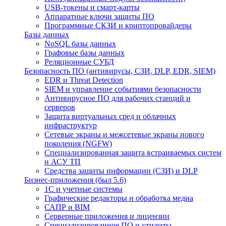
USB-токены и смарт-карты
Аппаратные ключи защиты ПО
Программные СКЗИ и криптопровайдеры
Базы данных
NoSQL базы данных
Графовые базы данных
Реляционные СУБД
Безопасность ПО (антивирусы, СЗИ, DLP, EDR, SIEM)
EDR и Threat Detection
SIEM и управление событиями безопасности
Антивирусное ПО для рабочих станций и
серверов
Защита виртуальных сред и облачных
инфраструктур
Сетевые экраны и межсетевые экраны нового
поколения (NGFW)
Специализированная защита встраиваемых систем
и АСУ ТП
Средства защиты информации (СЗИ) и DLP
Бизнес-приложения (был 5.6)
1С и учетные системы
Графические редакторы и обработка медиа
САПР и BIM
Серверные приложения и лицензии
Специализированное ПО и утилиты