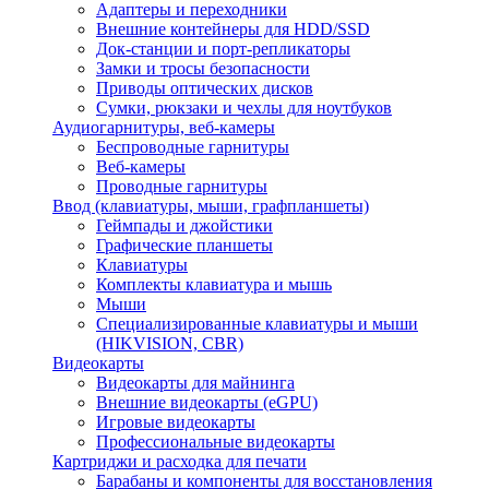
Адаптеры и переходники
Внешние контейнеры для HDD/SSD
Док-станции и порт-репликаторы
Замки и тросы безопасности
Приводы оптических дисков
Сумки, рюкзаки и чехлы для ноутбуков
Аудиогарнитуры, веб-камеры
Беспроводные гарнитуры
Веб-камеры
Проводные гарнитуры
Ввод (клавиатуры, мыши, графпланшеты)
Геймпады и джойстики
Графические планшеты
Клавиатуры
Комплекты клавиатура и мышь
Мыши
Специализированные клавиатуры и мыши
(HIKVISION, CBR)
Видеокарты
Видеокарты для майнинга
Внешние видеокарты (eGPU)
Игровые видеокарты
Профессиональные видеокарты
Картриджи и расходка для печати
Барабаны и компоненты для восстановления