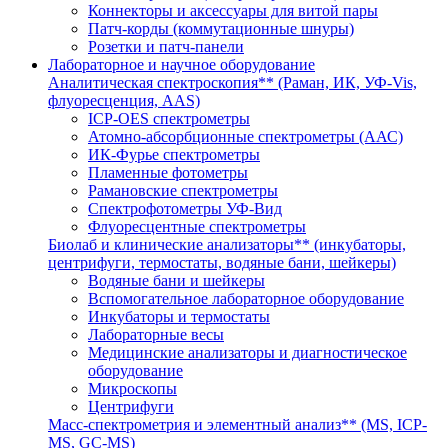
Коннекторы и аксессуары для витой пары
Патч-корды (коммутационные шнуры)
Розетки и патч-панели
Лабораторное и научное оборудование
Аналитическая спектроскопия** (Раман, ИК, УФ-Vis,
флуоресценция, AAS)
ICP-OES спектрометры
Атомно-абсорбционные спектрометры (ААС)
ИК-Фурье спектрометры
Пламенные фотометры
Рамановские спектрометры
Спектрофотометры УФ-Вид
Флуоресцентные спектрометры
Биолаб и клинические анализаторы** (инкубаторы,
центрифуги, термостаты, водяные бани, шейкеры)
Водяные бани и шейкеры
Вспомогательное лабораторное оборудование
Инкубаторы и термостаты
Лабораторные весы
Медицинские анализаторы и диагностическое
оборудование
Микроскопы
Центрифуги
Масс-спектрометрия и элементный анализ** (MS, ICP-
MS, GC-MS)