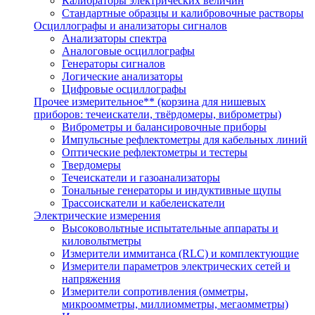
Калибраторы электрических величин
Стандартные образцы и калибровочные растворы
Осциллографы и анализаторы сигналов
Анализаторы спектра
Аналоговые осциллографы
Генераторы сигналов
Логические анализаторы
Цифровые осциллографы
Прочее измерительное** (корзина для нишевых
приборов: течеискатели, твёрдомеры, виброметры)
Виброметры и балансировочные приборы
Импульсные рефлектометры для кабельных линий
Оптические рефлектометры и тестеры
Твердомеры
Течеискатели и газоанализаторы
Тональные генераторы и индуктивные щупы
Трассоискатели и кабелеискатели
Электрические измерения
Высоковольтные испытательные аппараты и
киловольтметры
Измерители иммитанса (RLC) и комплектующие
Измерители параметров электрических сетей и
напряжения
Измерители сопротивления (омметры,
микроомметры, миллиомметры, мегаомметры)