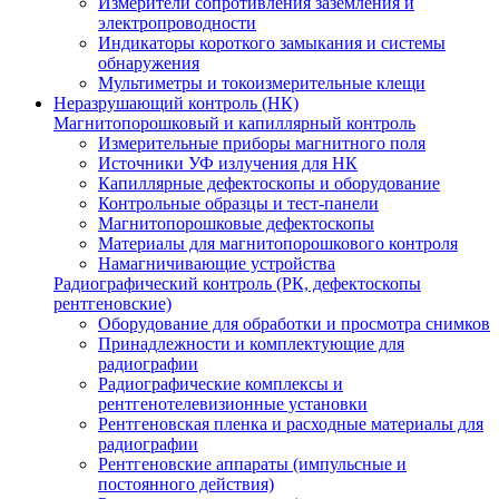
Измерители сопротивления заземления и
электропроводности
Индикаторы короткого замыкания и системы
обнаружения
Мультиметры и токоизмерительные клещи
Неразрушающий контроль (НК)
Магнитопорошковый и капиллярный контроль
Измерительные приборы магнитного поля
Источники УФ излучения для НК
Капиллярные дефектоскопы и оборудование
Контрольные образцы и тест-панели
Магнитопорошковые дефектоскопы
Материалы для магнитопорошкового контроля
Намагничивающие устройства
Радиографический контроль (РК, дефектоскопы
рентгеновские)
Оборудование для обработки и просмотра снимков
Принадлежности и комплектующие для
радиографии
Радиографические комплексы и
рентгенотелевизионные установки
Рентгеновская пленка и расходные материалы для
радиографии
Рентгеновские аппараты (импульсные и
постоянного действия)