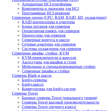
Аппаратные HCI-платформы
Компоненты и лицензии для HCI
Программные HCI-решения
Серверные опции (CPU, RAM, RAID, БП, охлаждение)
RAID контроллеры и адаптеры
Блоки питания для серверов
Оперативная память для серверов
Процессоры для серверов
Серверные корпуса и шасси
Сетевые адаптеры для серверов
Системы охлаждения для серверов
Серверные шкафы, стойки, KVM
KVM-переключатели и консоли
Аксессуары для шкафов и стоек
Мобильные и специализированные стойки
Серверные шкафы и стойки
Серверы Blade и шасси
Блейд-серверы
Блейд-шасси
Коммутаторы для блейд-систем
Серверы Tower
Базовые серверы Tower (начального уровня)
Серверы Tower высокой производительности
Серверы Tower среднего класса