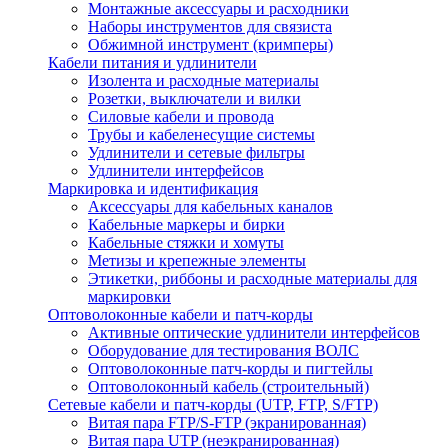
Монтажные аксессуары и расходники
Наборы инструментов для связиста
Обжимной инструмент (кримперы)
Кабели питания и удлинители
Изолента и расходные материалы
Розетки, выключатели и вилки
Силовые кабели и провода
Трубы и кабеленесущие системы
Удлинители и сетевые фильтры
Удлинители интерфейсов
Маркировка и идентификация
Аксессуары для кабельных каналов
Кабельные маркеры и бирки
Кабельные стяжки и хомуты
Метизы и крепежные элементы
Этикетки, риббоны и расходные материалы для
маркировки
Оптоволоконные кабели и патч-корды
Активные оптические удлинители интерфейсов
Оборудование для тестирования ВОЛС
Оптоволоконные патч-корды и пигтейлы
Оптоволоконный кабель (строительный)
Сетевые кабели и патч-корды (UTP, FTP, S/FTP)
Витая пара FTP/S-FTP (экранированная)
Витая пара UTP (неэкранированная)