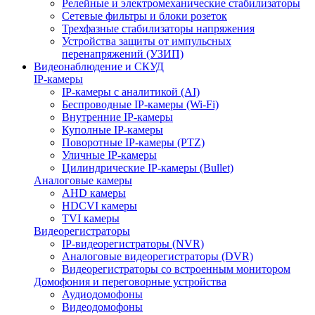
Релейные и электромеханические стабилизаторы
Сетевые фильтры и блоки розеток
Трехфазные стабилизаторы напряжения
Устройства защиты от импульсных
перенапряжений (УЗИП)
Видеонаблюдение и СКУД
IP-камеры
IP-камеры с аналитикой (AI)
Беспроводные IP-камеры (Wi-Fi)
Внутренние IP-камеры
Куполные IP-камеры
Поворотные IP-камеры (PTZ)
Уличные IP-камеры
Цилиндрические IP-камеры (Bullet)
Аналоговые камеры
AHD камеры
HDCVI камеры
TVI камеры
Видеорегистраторы
IP-видеорегистраторы (NVR)
Аналоговые видеорегистраторы (DVR)
Видеорегистраторы со встроенным монитором
Домофония и переговорные устройства
Аудиодомофоны
Видеодомофоны